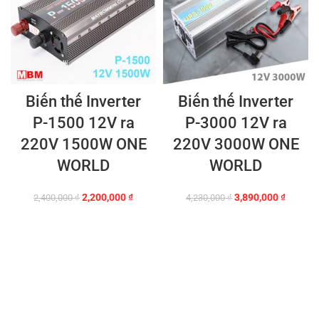
Biến thế Inverter
Biến thế Inverter
P-1500 12V ra
P-3000 12V ra
220V 1500W ONE
220V 3000W ONE
WORLD
WORLD
Giá
Giá
Giá
Giá
2,200,000
₫
3,890,000
₫
2,400,000
₫
4,230,000
₫
gốc
hiện
gốc
hiện
là:
tại
là:
tại
2,400,000 ₫.
là:
4,230,000 ₫.
là:
2,200,000 ₫.
3,890,0