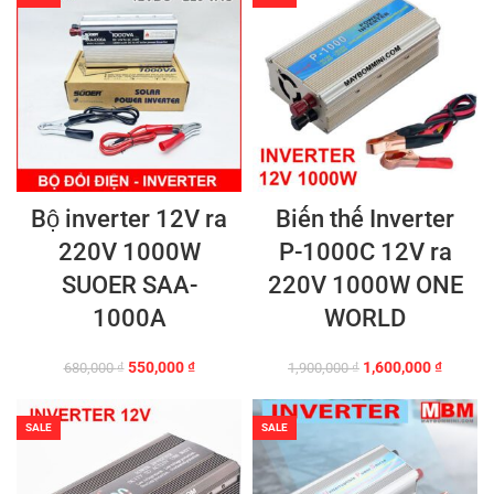
Bộ inverter 12V ra
Biến thế Inverter
220V 1000W
P-1000C 12V ra
SUOER SAA-
220V 1000W ONE
1000A
WORLD
Giá
Giá
Giá
Giá
550,000
₫
1,600,000
₫
680,000
₫
1,900,000
₫
gốc
hiện
gốc
hiện
là:
tại
là:
tại
680,000 ₫.
là:
1,900,000 ₫.
là:
SALE
SALE
550,000 ₫.
1,600,0