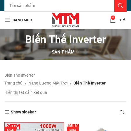
0
DANH MỤC
0
₫
Biến Thế Inverter
SẢN PHẨM
Biến Thế Inverter
Trang chủ
Năng Lượng Mặt Trời
Biến Thế Inverter
Đã
Hiển thị tất cả 4 kết quả
sắp
xếp
theo
Show sidebar
mới
nhất
SALE
SALE