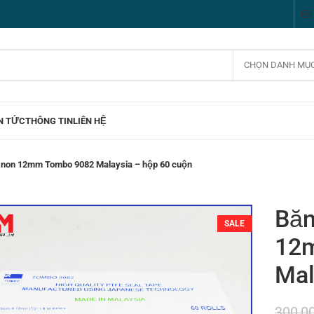
CHỌN DANH MỤ
N TỨC
THÔNG TIN
LIÊN HỆ
u non 12mm Tombo 9082 Malaysia – hộp 60 cuộn
Băn
SALE
12
Mal
300,0