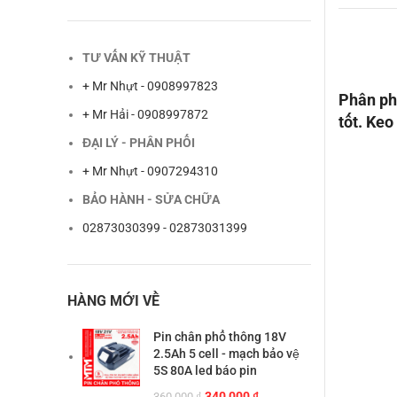
TƯ VẤN KỸ THUẬT
+ Mr Nhựt - 0908997823
Phân ph
+ Mr Hải - 0908997872
tốt. Keo
ĐẠI LÝ - PHÂN PHỐI
+ Mr Nhựt - 0907294310
BẢO HÀNH - SỬA CHỮA
02873030399 - 02873031399
HÀNG MỚI VỀ
Pin chân phổ thông 18V
2.5Ah 5 cell - mạch bảo vệ
5S 80A led báo pin
Giá
Giá
340,000
₫
360,000
₫