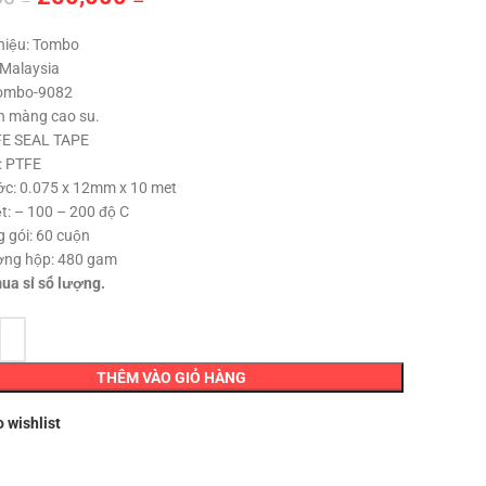
gốc
hiện
hiệu: Tombo
là:
tại
 Malaysia
300,000 ₫.
là:
Tombo-9082
250,000 ₫.
n màng cao su.
FE SEAL TAPE
u: PTFE
ớc: 0.075 x 12mm x 10 met
t: – 100 – 200 độ C
 gói: 60 cuộn
ợng hộp: 480 gam
mua sỉ số lượng.
THÊM VÀO GIỎ HÀNG
o wishlist