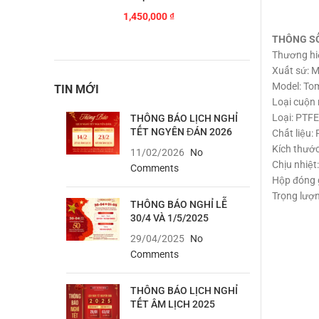
1,450,000
₫
THÔNG S
Thương hi
Xuất sứ: M
Model: To
TIN MỚI
Loại cuộn
Loại: PTF
THÔNG BÁO LỊCH NGHỈ
TẾT NGYÊN ĐÁN 2026
Chất liệu:
Kích thước
11/02/2026
No
Chịu nhiệt
Comments
Hộp đóng g
Trọng lượ
THÔNG BÁO NGHỈ LỄ
30/4 VÀ 1/5/2025
29/04/2025
No
Comments
THÔNG BÁO LỊCH NGHỈ
TẾT ÂM LỊCH 2025