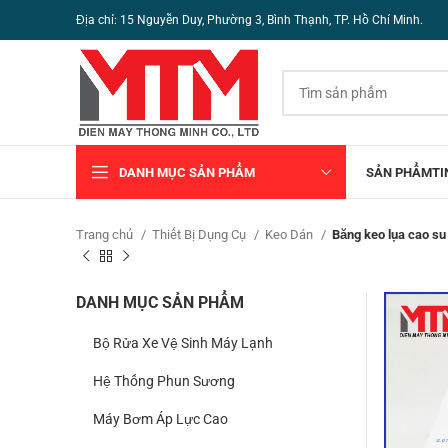
Địa chỉ: 15 Nguyễn Duy, Phường 3, Bình Thạnh, TP. Hồ Chí Minh.
DANH MỤC SẢN PHẨM
SẢN PHẨM
TI
Trang chủ
Thiết Bị Dụng Cụ
Keo Dán
Băng keo lụa cao s
DANH MỤC SẢN PHẨM
Bộ Rửa Xe Vệ Sinh Máy Lạnh
Hệ Thống Phun Sương
Máy Bơm Áp Lực Cao