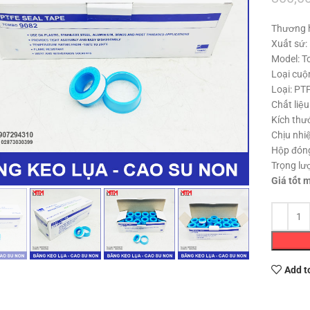
Thương 
Xuất sứ:
Model: 
Loại cuộ
Loại: PT
Chất liệ
Kích thư
Chịu nhiệ
Hộp đóng
Click to enlarge
Trọng lư
Giá tốt 
Add t