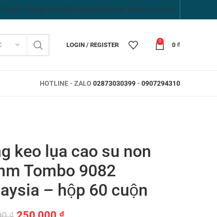
TRUNG TÂM BẢO HÀNH
YÊU CẦU BÁO GIÁ
HỢP TÁC KINH DOANH
0
C
LOGIN / REGISTER
0
₫
HOTLINE - ZALO
02873030399
-
0907294310
g keo lụa cao su non
mm Tombo 9082
aysia – hộp 60 cuộn
Giá
Giá
250,000
₫
00
₫