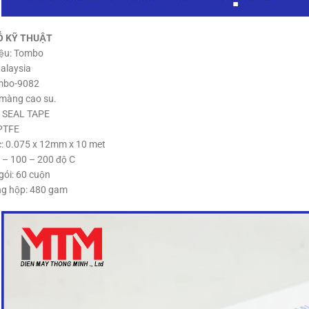
Ố KỸ THUẬT
ệu: Tombo
alaysia
mbo-9082
 màng cao su.
E SEAL TAPE
 PTFE
: 0.075 x 12mm x 10 met
: – 100 – 200 độ C
ói: 60 cuộn
ng hộp: 480 gam