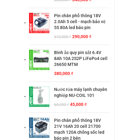
gốc
hiện
là:
tại
Pin chân phổ thông 18V
360,000 ₫.
là:
2.0Ah 5 cell - mạch bảo vệ
340,000 ₫.
5S 80A led báo pin
Giá
Giá
290,000
₫
310,000
₫
gốc
hiện
là:
tại
Bình ắc quy pin sắt 6.4V
310,000 ₫.
là:
8Ah 10A 2S2P LiFePo4 cell
290,000 ₫.
26650 MTM
380,000
₫
Nước rửa máy lạnh chuyên
nghiệp NU-COIL 101
Giá
Giá
45,000
₫
65,000
₫
gốc
hiện
là:
tại
Pin chân phổ thông 18V
65,000 ₫.
là:
21V 16Ah 20 cell 21700
45,000 ₫.
mạch 120A chống sốc led
báo pin 2 bên