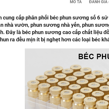
MÔ TẢ
ĐÁNH GIÁ 
 cung cấp phân phối béc phun sương số 6 s
an nhà vườn, phun sương nhà yến, phun sươn
nh. Đây là béc phun sương cao cấp chất liệu đ
hun ra đều mịn ít bị nghẹt hơn các loại béc khá