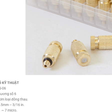
Ố KỸ THUẬT
S-06
sương số 6
kim loại đồng thau.
.5mm – 3/16 in.
 ~ 7 micro.