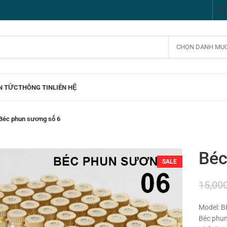
CHỌN DANH MỤ
N TỨC
THÔNG TIN
LIÊN HỆ
Béc phun sương số 6
Béc
SALE
15,00
Model: B
Béc phun