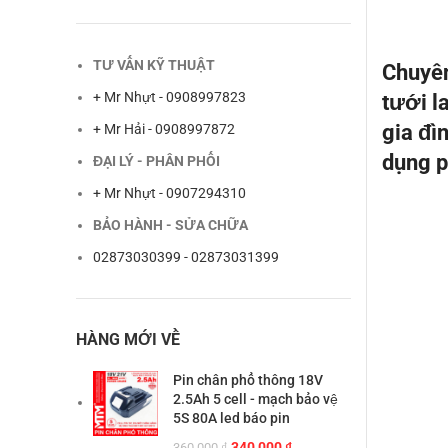
TƯ VẤN KỸ THUẬT
Chuyên
+ Mr Nhựt - 0908997823
tưới l
gia đì
+ Mr Hải - 0908997872
dụng p
ĐẠI LÝ - PHÂN PHỐI
+ Mr Nhựt - 0907294310
BẢO HÀNH - SỬA CHỮA
02873030399 - 02873031399
HÀNG MỚI VỀ
Pin chân phổ thông 18V
2.5Ah 5 cell - mạch bảo vệ
5S 80A led báo pin
Giá
Giá
340,000
₫
360,000
₫