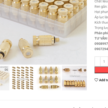
Chất liệu
Ren gắn:
Hạt phun
Áp lực là
Kích thư
Trọng lư
Phân ph
TƯ VẤN
0908997
0907294
Click to enlarge
Add t