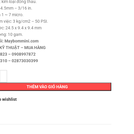
: kim loại đồng thau.
10,000 ₫.
 4.5mm – 3/16 in.
 1 ~ 7 micro.
m việc: 3 kg/cm2 – 50 PSI.
ớc: 24.5 x 9.4 x 9.4 mm
ợng: 10 gam.
ối: Maybommini.com
 KỸ THUẬT – MUA HÀNG
823 – 0908997872
310 – 02873030399
THÊM VÀO GIỎ HÀNG
o wishlist