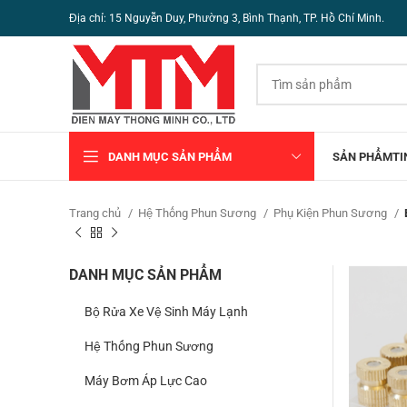
Địa chỉ: 15 Nguyễn Duy, Phường 3, Bình Thạnh, TP. Hồ Chí Minh.
DANH MỤC SẢN PHẨM
SẢN PHẨM
TI
Trang chủ
Hệ Thống Phun Sương
Phụ Kiện Phun Sương
DANH MỤC SẢN PHẨM
Bộ Rửa Xe Vệ Sinh Máy Lạnh
Hệ Thống Phun Sương
Máy Bơm Áp Lực Cao