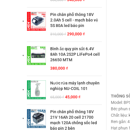
gốc
hiện
là:
tại
Pin chân phổ thông 18V
360,000 ₫.
là:
2.0Ah 5 cell - mạch bảo vệ
340,000 ₫.
5S 80A led báo pin
Giá
Giá
290,000
₫
310,000
₫
gốc
hiện
là:
tại
Bình ắc quy pin sắt 6.4V
310,000 ₫.
là:
8Ah 10A 2S2P LiFePo4 cell
290,000 ₫.
26650 MTM
380,000
₫
Nước rửa máy lạnh chuyên
nghiệp NU-COIL 101
THÔNG S
Giá
Giá
45,000
₫
65,000
₫
Model: BP
gốc
hiện
Béc phun 
là:
tại
Pin chân phổ thông 18V
Chất liệu: 
65,000 ₫.
là:
21V 16Ah 20 cell 21700
Ren gắn: 4
45,000 ₫.
mạch 120A chống sốc led
Hạt phun 1
báo pin 2 bên