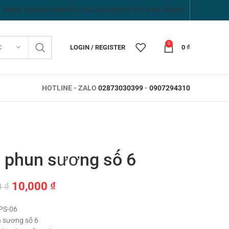
TRUNG TÂM BẢO HÀNH
YÊU CẦU BÁO GIÁ
HỢP TÁC KINH DOANH
0
C
LOGIN / REGISTER
0
₫
HOTLINE - ZALO
02873030399
-
0907294310
 phun sương số 6
Giá
Giá
10,000
₫
0
₫
gốc
hiện
PS-06
là:
tại
 sương số 6
15,000 ₫.
là: