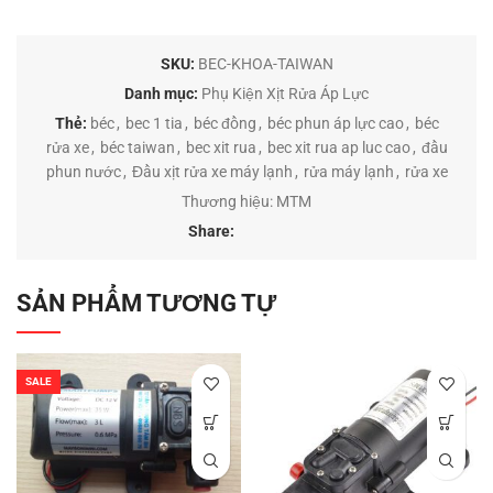
SKU:
BEC-KHOA-TAIWAN
Danh mục:
Phụ Kiện Xịt Rửa Áp Lực
Thẻ:
béc
,
bec 1 tia
,
béc đồng
,
béc phun áp lực cao
,
béc
rửa xe
,
béc taiwan
,
bec xit rua
,
bec xit rua ap luc cao
,
đầu
phun nước
,
Đầu xịt rửa xe máy lạnh
,
rửa máy lạnh
,
rửa xe
Thương hiệu:
MTM
Share:
SẢN PHẨM TƯƠNG TỰ
SALE