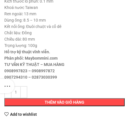
75,000 ₫.
Kích thước lổ phun: 0.1 mm
Khoá nước Taiwan
Ren ngoài: 13 mm
Dùng ống: 8.5 – 10 mm
Kết nối ống: Đuôi chuột và cổ dê
Chất liệu: Đồng
Chiều dài: 80 mm
Trọng lượng: 100g
Hổ trợ kỹ thuật vĩnh viễn.
Phân phối: Maybommini.com
TƯ VẤN KỸ THUẬT – MUA HÀNG
0908997823 – 0908997872
0907294310 – 02873030399
THÊM VÀO GIỎ HÀNG
Add to wishlist