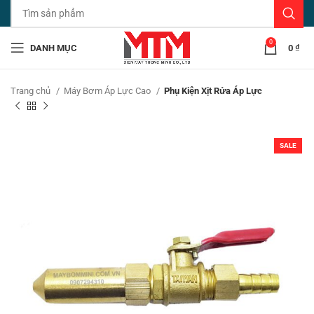
0
DANH MỤC
0
₫
Trang chủ
Máy Bơm Áp Lực Cao
Phụ Kiện Xịt Rửa Áp Lực
SALE