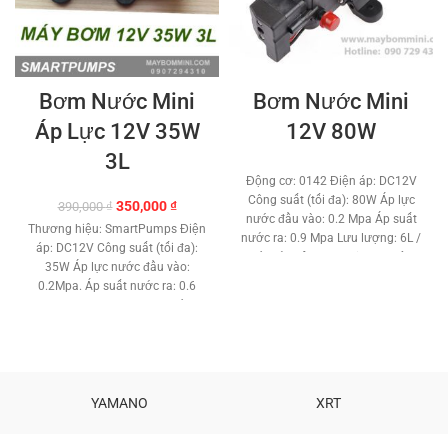
Bơm Nước Mini
Bơm Nước Mini
Áp Lực 12V 35W
12V 80W
3L
Động cơ: 0142 Điện áp: DC12V
Công suất (tối đa): 80W Áp lực
Giá
Giá
350,000
₫
390,000
₫
nước đầu vào: 0.2 Mpa Áp suất
gốc
hiện
Thương hiệu: SmartPumps Điện
nước ra: 0.9 Mpa Lưu lượng: 6L /
là:
tại
áp: DC12V Công suất (tối đa):
phút Bảo vệ Van Loại: van thông
390,000 ₫.
là:
35W Áp lực nước đầu vào:
350,000 ₫.
minh (với công tắc áp suất tự
0.2Mpa. Áp suất nước ra: 0.6
động) Kích thước: 16.5 x 9.6 x 6
Mpa Lưu lượng: 2-3L/ phút.
CM Chất lượng sản phẩm với
Công tắc áp suất tự động:
người tiêu dùng.
Hổ trợ kỹ thuật
Không Vỏ bên ngoài: Nhựa ABS
vĩnh viễn.
TƯ VẤN KỸ THUẬT –
Lỏi mortor : Đồng Loại động cơ:
MUA HÀNG 0908997823 –
chổi than Xuất sứ: Trung Quốc
0908997872 0907294310 –
Cao Cấp Bảo hàng : 3 tháng
YAMANO
XRT
02873030399
1 đổi 1.