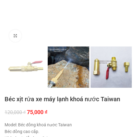
Click to enlarge
Béc xịt rửa xe máy lạnh khoá nước Taiwan
Giá
Giá
75,000
₫
120,000
₫
gốc
hiện
là:
tại
Model: Béc đồng khoá nước Taiwan
120,000 ₫.
là:
Béc đồng cao cấp.