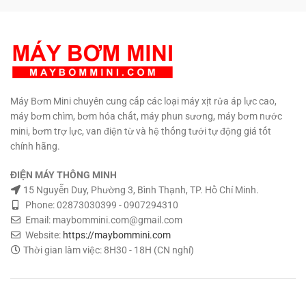
SỐ LƯỢNG CÓ GIÁ SỈ
THUẬT – MUA HÀNG MUA SỐ
0908997823 – 0908997872
LƯỢNG CÓ GIÁ SỈ 0908997823
0907294310 – 02873030399
– 0908997872 0907294310 –
02873030399
Máy Bơm Mini chuyên cung cấp các loại máy xịt rửa áp lực cao,
máy bơm chìm, bơm hóa chất, máy phun sương, máy bơm nước
mini, bơm trợ lực, van điện từ và hệ thống tưới tự động giá tốt
chính hãng.
ĐIỆN MÁY THÔNG MINH
15 Nguyễn Duy, Phường 3, Bình Thạnh, TP. Hồ Chí Minh.
Phone: 02873030399 - 0907294310
Email: maybommini.com@gmail.com
Website:
https://maybommini.com
Thời gian làm việc: 8H30 - 18H (CN nghỉ)