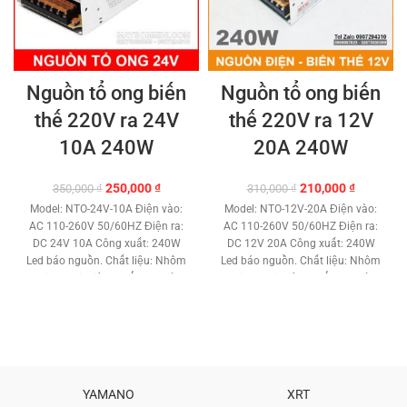
Nguồn tổ ong biến
Nguồn tổ ong biến
thế 220V ra 24V
thế 220V ra 12V
10A 240W
20A 240W
Giá
Giá
Giá
Giá
250,000
₫
210,000
₫
350,000
₫
310,000
₫
gốc
hiện
gốc
hiện
Model: NTO-24V-10A Điện vào:
Model: NTO-12V-20A Điện vào:
là:
tại
là:
tại
AC 110-260V 50/60HZ Điện ra:
AC 110-260V 50/60HZ Điện ra:
350,000 ₫.
là:
310,000 ₫.
là:
DC 24V 10A Công xuất: 240W
DC 12V 20A Công xuất: 240W
250,000 ₫.
210,000 ₫
Led báo nguồn. Chất liệu: Nhôm
Led báo nguồn. Chất liệu: Nhôm
– Kim Loại. Tiêu chuẩn an toàn:
– Kim Loại. Tiêu chuẩn an toàn:
CE, RoHS, EMC, LVD Chức năng
CE, RoHS, EMC, LVD Chức năng
bảo vệ ngắn mạch. Kích thước:
bảo vệ ngắn mạch. Kích thước:
199 x 97 x 42 mm. Trọng lượng:
199 x 109 x 50 mm. Trọng
500 gam. Bảo hành: 1 tháng
lượng: 500 gam. Bảo hành : 1
Phân phối: Maybommini.com Hổ
tháng Phân phối:
trợ kỹ thuật vĩnh viễn. TƯ VẤN
Maybommini.com Hổ trợ kỹ
YAMANO
XRT
KỸ THUẬT – MUA HÀNG MUA
thuật vĩnh viễn. TƯ VẤN KỸ