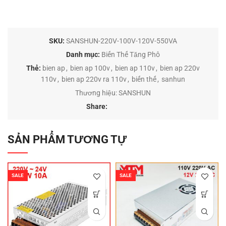
SKU:
SANSHUN-220V-100V-120V-550VA
Danh mục:
Biến Thế Tăng Phô
Thẻ:
bien ap
,
bien ap 100v
,
bien ap 110v
,
bien ap 220v
110v
,
bien ap 220v ra 110v
,
biến thế
,
sanhun
Thương hiệu:
SANSHUN
Share:
SẢN PHẨM TƯƠNG TỰ
SALE
SALE