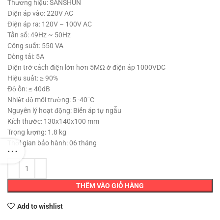
là:
tại
Thương hiệu: SANSHUN
450,000 ₫.
là:
Điện áp vào: 220V AC
395,000 ₫.
Điện áp ra: 120V – 100V AC
Tần số: 49Hz ~ 50Hz
Công suất: 550 VA
Dòng tải: 5A
Điện trở cách điện lớn hơn 5MΩ ở điện áp 1000VDC
Hiệu suất: ≥ 90%
Độ ồn: ≤ 40dB
Nhiệt độ môi trường: 5 -40˚C
Nguyên lý hoạt động: Biến áp tự ngẫu
Kích thước: 130x140x100 mm
Trọng lượng: 1.8 kg
Thời gian bảo hành: 06 tháng
THÊM VÀO GIỎ HÀNG
Add to wishlist