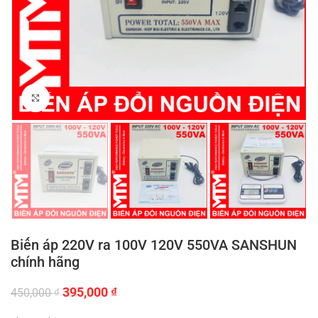
Click to enlarge
Biến áp 220V ra 100V 120V 550VA SANSHUN
chính hãng
Giá
Giá
395,000
₫
450,000
₫
gốc
hiện