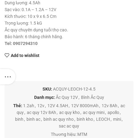
Dung lượng: 4.5Ah
Sạc vào: 0.1A – 1.2A – 12V
Kích thước: 10 x 9 x 6.5 Cm
Trọng lượng: 1.5 kG
Ắc quy chuyên dụng tuổi thọ cao.
Bảo hành: 6 tháng chính hãng.
Tel: 0907294310
Add to wishlist
SKU:
ACQUY-LEOCH-12-4.5
Danh mục:
Ắc Quy 12V
,
Bình Ắc Quy
Thẻ:
1.2ah
,
12v
,
12V 4.5AH
,
12V 8000mAh
,
12v 8Ah
,
ac
quy
,
ac quy 12v 8Ah
,
ac quy kho
,
ac quy mini
,
apollo
,
binh
,
binh ac
,
binh ac quy nho
,
binh kho
,
LEOCH
,
mini
,
sac ac quy
Thương hiệu:
MTM