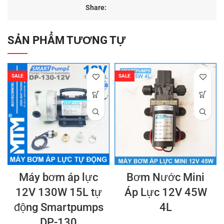
Share:
SẢN PHẨM TƯƠNG TỰ
SALE
SALE
Máy bơm áp lực
Bơm Nước Mini
12V 130W 15L tự
Áp Lực 12V 45W
động Smartpumps
4L
DP-130