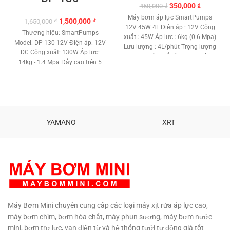
Giá
Giá
350,000
₫
450,000
₫
gốc
hiện
Máy bơm áp lực SmartPumps
Giá
Giá
1,500,000
₫
1,650,000
₫
là:
tại
12V 45W 4L Điện áp : 12V Công
gốc
hiện
450,000 ₫.
là:
Thương hiệu: SmartPumps
xuất : 45W Áp lực : 6kg (0.6 Mpa)
là:
tại
350,000 ₫
Model: DP-130-12V Điện áp: 12V
Lưu lượng : 4L/phút Trọng lượng
1,650,000 ₫.
là:
DC Công xuất: 130W Áp lực:
: 0.6 Kg Công tắt áp lực tự động
1,500,000 ₫.
14kg - 1.4 Mpa Đẩy cao trên 5
ngắt điện khi khoá nước ra. Bảo
mét. Tự hút nước sâu 2 mét. Lưu
hành: 6 tháng Sản phẩm cao
lượng tự do: 15 L/phút Công tắt
cấp Khẳng định độ an toàn Chất
áp lực tự động ngắt điện khi
lượng sản phẩm với người tiêu
khoá nước ra. Máy bơm chổi
dùng.
Hổ trợ kỹ thuật vĩnh viễn.
than cao cấp. Motor dây đồng.
TƯ VẤN KỸ THUẬT – MUA HÀNG
Loại máy bơm màng tự động.
YAMANO
XRT
0908997823 – 0908997872
Chật liệu: Đồng - Gang - Nhựa
0907294310 – 02873030399
Kích thước: 18 x 7.5 cm Trọng
lượng: 2.9 kg Bảo hành 6 tháng.
Máy Bơm Mini chuyên cung cấp các loại máy xịt rửa áp lực cao,
máy bơm chìm, bơm hóa chất, máy phun sương, máy bơm nước
mini, bơm trợ lực, van điện từ và hệ thống tưới tự động giá tốt