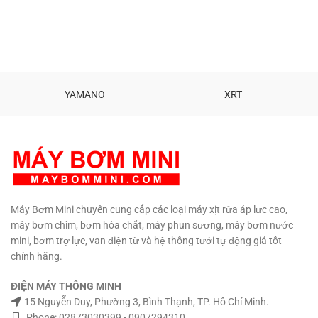
Mortor lõi đồng cao cấp 100%.
chính hãng Bảo hành: 3 tháng
Không bơm liên tục. Kích thước:
Ship hàng đi toàn quốc Gọi : 090
108 x 129 x 151 mm Trọng
729 4310
lượng: 1.2 Kg Bảo hàng: 3 tháng.
Hổ trợ kỹ thuật vĩnh viễn.
TƯ
VẤN KỸ THUẬT – MUA HÀNG
MUA SỐ LƯỢNG CÓ GIÁ SỈ
YAMANO
XRT
0908997823 – 0908997872
0907294310 – 02873030399
Máy Bơm Mini chuyên cung cấp các loại máy xịt rửa áp lực cao,
máy bơm chìm, bơm hóa chất, máy phun sương, máy bơm nước
mini, bơm trợ lực, van điện từ và hệ thống tưới tự động giá tốt
chính hãng.
ĐIỆN MÁY THÔNG MINH
15 Nguyễn Duy, Phường 3, Bình Thạnh, TP. Hồ Chí Minh.
Phone: 02873030399 - 0907294310