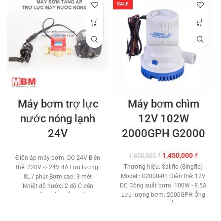
SALE
Máy bơm trợ lực
Máy bơm chìm
nước nóng lạnh
12V 102W
24V
2000GPH G2000
Giá
Giá
1,450,000
₫
1,650,000
₫
Điện áp máy bơm: DC 24V Biến
gốc
hiện
Thương hiệu: Sailflo (Singflo)
thế: 220V -> 24V 4A Lưu lượng:
là:
tại
Model : G2000-01 Điện thế: 12V
8L / phút Bơm cao: 3 mét
1,650,000 ₫.
là:
DC Công suất bơm: 100W - 8.5A
Nhiệt độ nước: 2 độ C đến
1,450,0
Lưu lượng bơm: 2000GPH Ống
120 độ C Công tắt : Công
ra: 29 mm Bơm đẩy cao: 4 - 6
tắt thông minh Hoạt động:
Met. Chất liệu: Đồng - Nhựa ABS
Tự động tắt khi khoá nước Hảng