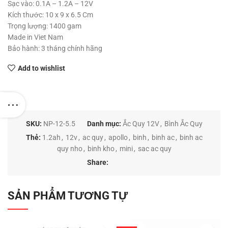
Sạc vào: 0.1A – 1.2A – 12V
Kích thước: 10 x 9 x 6.5 Cm
Trọng lượng: 1400 gam
Made in Viet Nam
Bảo hành: 3 tháng chính hãng
Add to wishlist
SKU:
NP-12-5.5
Danh mục:
Ắc Quy 12V
,
Bình Ắc Quy
Thẻ:
1.2ah
,
12v
,
ac quy
,
apollo
,
binh
,
binh ac
,
binh ac
quy nho
,
binh kho
,
mini
,
sac ac quy
Share:
SẢN PHẨM TƯƠNG TỰ