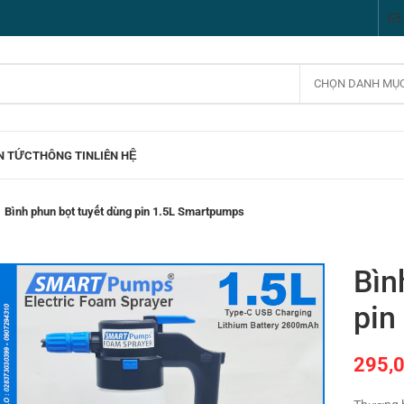
CHỌN DANH MỤ
N TỨC
THÔNG TIN
LIÊN HỆ
Bình phun bọt tuyết dùng pin 1.5L Smartpumps
Bìn
pin
295,