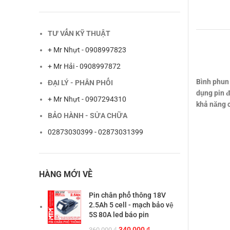
TƯ VẤN KỸ THUẬT
+ Mr Nhựt - 0908997823
+ Mr Hải - 0908997872
Bình phun 
ĐẠI LÝ - PHÂN PHỐI
dụng pin đ
+ Mr Nhựt - 0907294310
khả năng c
BẢO HÀNH - SỬA CHỮA
02873030399 - 02873031399
HÀNG MỚI VỀ
Pin chân phổ thông 18V
2.5Ah 5 cell - mạch bảo vệ
5S 80A led báo pin
Giá
Giá
340,000
₫
360,000
₫