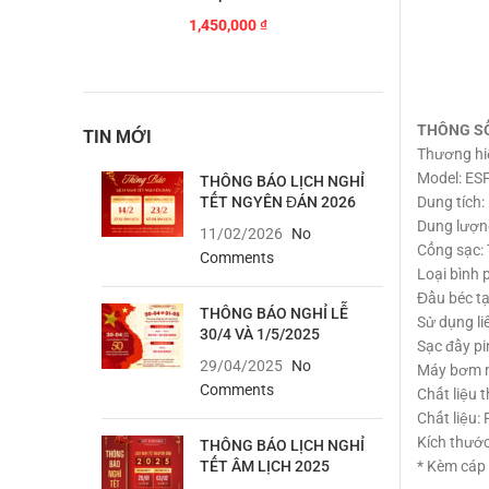
1,450,000
₫
THÔNG S
TIN MỚI
Thương hi
Model: ES
THÔNG BÁO LỊCH NGHỈ
TẾT NGYÊN ĐÁN 2026
Dung tích: 
Dung lượn
11/02/2026
No
Cổng sạc:
Comments
Loại bình 
Đầu béc tạ
THÔNG BÁO NGHỈ LỄ
Sử dụng li
30/4 VÀ 1/5/2025
Sạc đầy pi
29/04/2025
No
Máy bơm né
Comments
Chất liệu t
Chất liệu: 
Kích thướ
THÔNG BÁO LỊCH NGHỈ
TẾT ÂM LỊCH 2025
* Kèm cáp