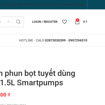
TRUNG TÂM BẢO HÀNH
YÊU CẦU BÁO GIÁ
HỢP TÁC KINH DOANH
0
C
LOGIN / REGISTER
0
₫
HOTLINE - ZALO
02873030399
-
0907294310
h phun bọt tuyết dùng
 1.5L Smartpumps
000
₫