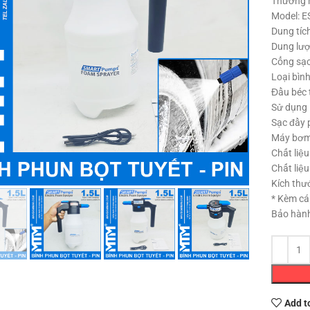
Thương 
Model: E
Dung tích
Dung lượ
Cổng sạc
Loại bìn
Đầu béc t
Sử dụng l
Sạc đầy p
Máy bơm 
Chất liệu
Click to enlarge
Chất liệu
Kích thư
* Kèm cá
Bảo hành
Add t