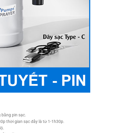
g bằng pin sạc.
0p thời gian sạc đầy là từ 1-1h30p.
độ.