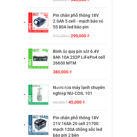
gốc
hiện
là:
tại
Pin chân phổ thông 18V
360,000 ₫.
là:
2.0Ah 5 cell - mạch bảo vệ
340,000 ₫.
5S 80A led báo pin
Giá
Giá
290,000
₫
310,000
₫
gốc
hiện
là:
tại
Bình ắc quy pin sắt 6.4V
310,000 ₫.
là:
8Ah 10A 2S2P LiFePo4 cell
290,000 ₫.
26650 MTM
380,000
₫
Nước rửa máy lạnh chuyên
nghiệp NU-COIL 101
Giá
Giá
45,000
₫
65,000
₫
gốc
hiện
là:
tại
Pin chân phổ thông 18V
65,000 ₫.
là:
21V 16Ah 20 cell 21700
45,000 ₫.
mạch 120A chống sốc led
báo pin 2 bên