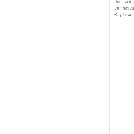
Bình có du
Van hơi củ
Đây là sản