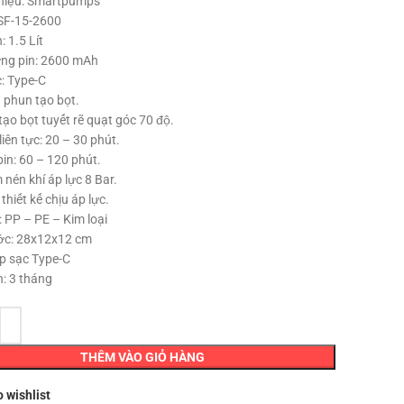
hiệu: Smartpumps
SF-15-2600
: 1.5 Lít
ng pin: 2600 mAh
: Type-C
h phun tạo bọt.
ạo bọt tuyết rẽ quạt góc 70 độ.
iên tực: 20 – 30 phút.
in: 60 – 120 phút.
nén khí áp lực 8 Bar.
 thiết kế chịu áp lực.
: PP – PE – Kim loại
ớc: 28x12x12 cm
p sạc Type-C
: 3 tháng
THÊM VÀO GIỎ HÀNG
o wishlist