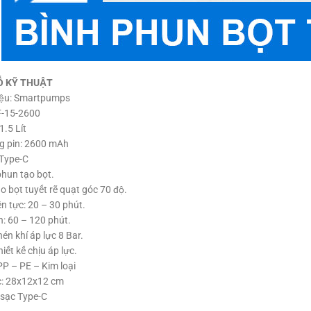
Ố KỸ THUẬT
ệu: Smartpumps
F-15-2600
1.5 Lít
g pin: 2600 mAh
 Type-C
phun tạo bọt.
o bọt tuyết rẽ quạt góc 70 độ.
ên tực: 20 – 30 phút.
n: 60 – 120 phút.
n khí áp lực 8 Bar.
hiết kế chịu áp lực.
PP – PE – Kim loại
c: 28x12x12 cm
 sạc Type-C