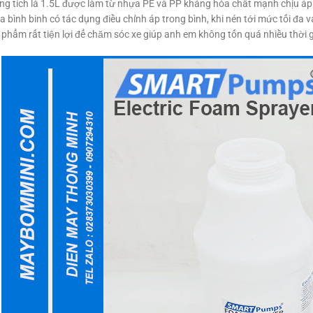
ng tích là 1.5L được làm từ nhựa PE và PP kháng hóa chất mạnh chịu áp t
a bình binh có tác dụng điều chỉnh áp trong bình, khi nén tới mức tối đa v
 phẩm rất tiện lợi để chăm sóc xe giúp anh em không tốn quá nhiều thời 