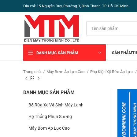
Địa chỉ: 15 Nguyễn Duy, Phường 3, Bình Thạnh, TP. Hồ Chí Minh.
DANH MỤC SẢN PHẨM
SẢN PHẨM
TI
Trang chủ
Máy Bơm Áp Lực Cao
Phụ Kiện Xịt Rửa Áp Lực
DANH MỤC SẢN PHẨM
Bộ Rửa Xe Vệ Sinh Máy Lạnh
Hệ Thống Phun Sương
Máy Bơm Áp Lực Cao