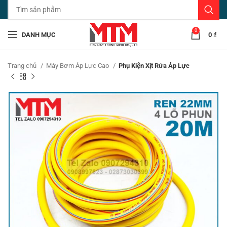
0
DANH MỤC
0
₫
Trang chủ
Máy Bơm Áp Lực Cao
Phụ Kiện Xịt Rửa Áp Lực