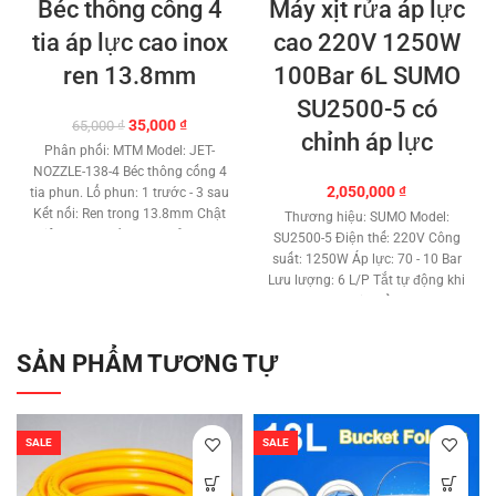
Béc thông cống 4
Máy xịt rửa áp lực
tia áp lực cao inox
cao 220V 1250W
ren 13.8mm
100Bar 6L SUMO
SU2500-5 có
Giá
Giá
35,000
₫
65,000
₫
chỉnh áp lực
gốc
hiện
Phân phối: MTM Model: JET-
là:
tại
NOZZLE-138-4 Béc thông cống 4
65,000 ₫.
là:
2,050,000
₫
tia phun. Lổ phun: 1 trước - 3 sau
35,000 ₫.
Kết nối: Ren trong 13.8mm Chật
Thương hiệu: SUMO Model:
liệu: Hợp Thép - Inox Sử dụng
SU2500-5 Điện thế: 220V Công
với máy áp lực cao.
Mua số
suất: 1250W Áp lực: 70 - 10 Bar
lượng có giá tốt
Lưu lượng: 6 L/P Tắt tự động khi
ngưng phun xịt. Đầu bơm cao
cấp công nghệ mới. Di chuyển
linh hoạt gọn nhẹ. Khả năng tự
SẢN PHẨM TƯƠNG TỰ
mồi nước. Motor lõi đồng 100%.
Có van điều chỉnh áp lực. Có
kèm bình phun bọt tuyết. Có kèm
ống nối dài súng xịt. Kích thước:
SALE
SALE
41.5 x 20 x 41.5 Cm. Trọng
lượng: 12 Kg. Bảo hành: 6 tháng.
(không BH súng, ống, đồng hồ áp