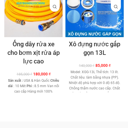
lực, đổi mới nếu bị lổi trong 7
ngày đầu).
Ống dây rửa xe
Xô đựng nước gấp
cho bơm xịt rửa áp
gọn 13L
lực cao
Giá
Giá
85,000
₫
140,000
₫
gốc
hiện
Model: XGG-13L Thể tích: 13 lít.
Giá
Giá
180,000
₫
185,000
₫
là:
tại
Chất liệu: làm bằng nhựa (PP).
gốc
hiện
140,000 ₫.
là:
Sản xuất :
USA & Hàn Quốc
Chiều
Nhiệt độ phù hợp với 0 độ 65 độ.
là:
tại
85,000 ₫.
dài
: 10 Mét
Phi :
8.5 mm Van nối
Chống thấm nước cao cấp. Chất
185,000 ₫.
là:
cao cấp Hàng mới 100%
liệu siêu bền. Gọn nhẹ dể mang
180,000 ₫.
theo. Chứa nước và chất lỏng.
Trọng lượng: 0.58 Kg. Bảo hành:
1 tháng.
Phân phối:
Máy Bơm
Mini MBM
Hổ trợ kỹ thuật vĩnh
viễn.
TƯ VẤN KỸ THUẬT – MUA
HÀNG 0908997823 –