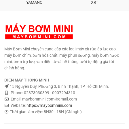
YAMANO
XRT
0908997872 0907294310 –
02873030399
Máy Bơm Mini chuyên cung cấp các loại máy xịt rửa áp lực cao,
máy bơm chìm, bơm hóa chất, máy phun sương, máy bơm nước
mini, bơm trợ lực, van điện từ và hệ thống tưới tự động giá tốt
chính hãng.
ĐIỆN MÁY THÔNG MINH
15 Nguyễn Duy, Phường 3, Bình Thạnh, TP. Hồ Chí Minh.
Phone: 02873030399 - 0907294310
Email: maybommini.com@gmail.com
Website:
https://maybommini.com
Thời gian làm việc: 8H30 - 18H (CN nghỉ)