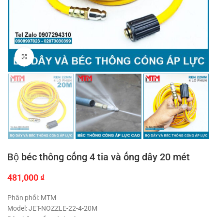
Click to enlarge
Bộ béc thông cống 4 tia và ống dây 20 mét
481,000
₫
Phân phối: MTM
Model: JET-NOZZLE-22-4-20M