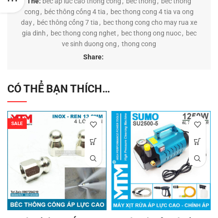
Thẻ:
bec ap luc cao thong cong
,
bec thong
,
bec thong
cong
,
béc thông cống 4 tia
,
bec thong cong 4 tia va ong
day
,
béc thông cống 7 tia
,
bec thong cong cho may rua xe
gia dinh
,
bec thong cong nghet
,
bec thong ong nuoc
,
bec
ve sinh duong ong
,
thong cong
Share:
CÓ THỂ BẠN THÍCH…
SALE