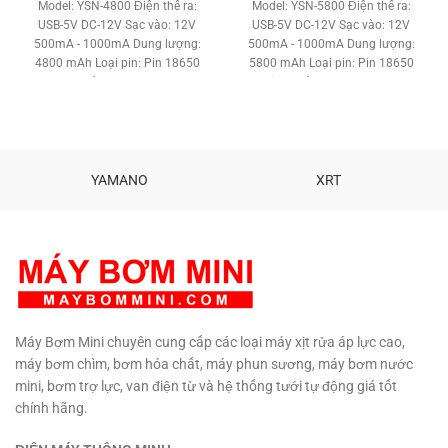
gốc
hiện
gốc
hiện
Model: YSN-4800
Điện thế ra:
Model: YSN-5800
Điện thế ra:
là:
tại
là:
tại
USB-5V DC-12V Sạc vào: 12V
USB-5V DC-12V Sạc vào: 12V
680,000 ₫.
là:
750,000 ₫.
là:
500mA - 1000mA Dung lượng:
500mA - 1000mA Dung lượng:
580,000 ₫.
680,000 ₫
4800 mAh Loại pin: Pin 18650
5800 mAh Loại pin: Pin 18650
Lithium Nút Power On Off Led
Lithium Nút Power On Off Led
báo pin Cổng sạc Jack DC. Cổng
báo pin Cổng sạc Jack DC. Cổng
nguồn 12V jack DC Cổng nguồn
nguồn 12V jack DC Cổng nguồn
USB 5V Kèm sạc, dây nguồn jack
USB 5V Kèm sạc, dây nguồn jack
DC Nhiệt độ làm việc : -10 độc C
DC Nhiệt độ làm việc : -10 độc C
50 độ C Trọng lượng: 510g Bảo
50 độ C Trọng lượng: 500g Bảo
YAMANO
XRT
hành: 3 tháng Sản phẩm cao
hành: 3 tháng Sản phẩm cao
cấp
cấp
Máy Bơm Mini chuyên cung cấp các loại máy xịt rửa áp lực cao,
máy bơm chìm, bơm hóa chất, máy phun sương, máy bơm nước
mini, bơm trợ lực, van điện từ và hệ thống tưới tự động giá tốt
chính hãng.