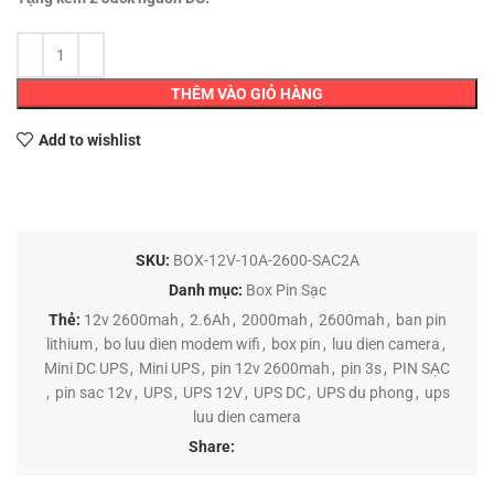
THÊM VÀO GIỎ HÀNG
Add to wishlist
SKU:
BOX-12V-10A-2600-SAC2A
Danh mục:
Box Pin Sạc
Thẻ:
12v 2600mah
,
2.6Ah
,
2000mah
,
2600mah
,
ban pin
lithium
,
bo luu dien modem wifi
,
box pin
,
luu dien camera
,
Mini DC UPS
,
Mini UPS
,
pin 12v 2600mah
,
pin 3s
,
PIN SẠC
,
pin sac 12v
,
UPS
,
UPS 12V
,
UPS DC
,
UPS du phong
,
ups
luu dien camera
Share: