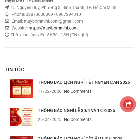
ĐIỆN MÁY THÔNG MINH
15 Nguyễn Duy, Phường 3, Bình Thạnh, TP. Hồ Chí Minh.
Phone: 02873030399 - 0907294310
Email: maybommini.com@gmail.com
Website:
https://maybommini.com
Thời gian làm việc: 8H30 - 18H (CN nghỉ)
TIN TỨC
THÔNG BÁO LỊCH NGHỈ TẾT NGYÊN ĐÁN 2026
11/02/2026
No Comments
THÔNG BÁO NGHỈ LỄ 30/4 VÀ 1/5/2025
29/04/2025
No Comments
THÔNG BÁO LỊCH NGHỈ TẾT ÂM LỊCH 2025