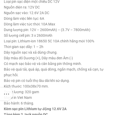
Loại pin sạc điện một chiều DC 12V
Nguồn điện ra: 12V DC
Nguồn sạc vào: 12.6V 2A DC
Dòng làm việc liên tục: 6A
Dòng làm việc tức thời: 10A Max
Dung lượng pin: 12V – 2600mAh) – (3.7V – 7800mAh)
Số lượng cell pin: 3 x 2600mAh
Loại pin: Lithium-ion 18650 5C 10A chính hãng mới 100%
Thời gian sạc đầy: 1 – 2h
Dây nguồn sạc và xả dùng chung.
Dây màu đỏ Dương (+), Dây màu đen Âm (-)
Có mạch sạc bảo vệ và cân bằng pin thông minh.
Bảo vệ quá tải, quá áp, quá dòng, ngắn mạch, chống xả cạn, tự
phục hồi.
Bảo vệ pin có tuổi thọ lâu dài khi sử dụng.
Kích thước: 100x38x70 mm.
Trọng lượng: 320 gam
Made in Viet Nam
Bảo hành: 6 tháng.
Kèm sạc pin Lithium tự động 12.6V 2A
Tặng kèm 2 Jack nguồn DC.