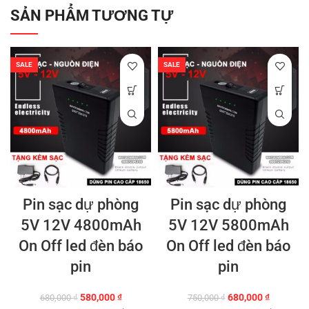
SẢN PHẨM TƯƠNG TỰ
SALE
SALE
Pin sạc dự phòng
Pin sạc dự phòng
5V 12V 4800mAh
5V 12V 5800mAh
On Off led đèn báo
On Off led đèn báo
pin
pin
Giá
Giá
Giá
Giá
580,000
₫
680,000
₫
680,000
₫
750,000
₫