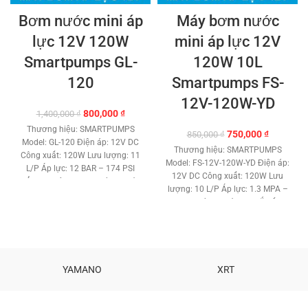
Bơm nước mini áp
Máy bơm nước
lực 12V 120W
mini áp lực 12V
Smartpumps GL-
120W 10L
120
Smartpumps FS-
12V-120W-YD
Giá
Giá
800,000
₫
1,400,000
₫
gốc
hiện
Thương hiệu: SMARTPUMPS
Giá
Giá
750,000
₫
850,000
₫
là:
tại
Model: GL-120 Điện áp: 12V DC
gốc
hiện
1,400,000 ₫.
là:
Thương hiệu: SMARTPUMPS
Công xuất: 120W Lưu lượng: 11
là:
tại
800,000 ₫.
Model: FS-12V-120W-YD Điện áp:
L/P Áp lực: 12 BAR – 174 PSI
850,000 ₫.
là:
12V DC Công xuất: 120W Lưu
Đẩy cao trên 60 met. Kích thước
750,000 ₫
lượng: 10 L/P Áp lực: 1.3 MPA –
ren gắn ống: 13 mm. Tự mồi
188 PSI Kích thước ren gắn ống:
nước hút nước sâu 2 mét. Role
21 mm. Đẩy cao trên 50 met. Tự
công tắt áp lực tự động. Chất
mồi nước hút nước sâu: 2 mét.
liệu: Nhựa ABS – Đồng – Gang
Role công tắt áp lực tự động.
Đầu bơm công nghệ mới chất
Chất liệu: Nhựa ABS – Đồng –
lượng. Motor lõi đồng cao cấp
Gang Đầu bơm công nghệ mới
YAMANO
XRT
tuổi thọ cao. Máy bơm màng
chất lượng. Motor lõi đồng cao
cao cấp. Nhiệt độ chất lỏng tối
cấp tuổi thọ cao. Máy bơm
đa 60 độ C. Trọng lượng: 2.2 kg
màng cao cấp. Nhiệt độ chất