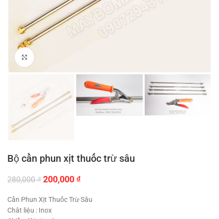
Click to enlarge
Bộ cần phun xịt thuốc trừ sâu
Giá
Giá
200,000
₫
280,000
₫
gốc
hiện
là:
tại
Cần Phun Xịt Thuốc Trừ Sâu
280,000 ₫.
là:
Chât liệu : Inox