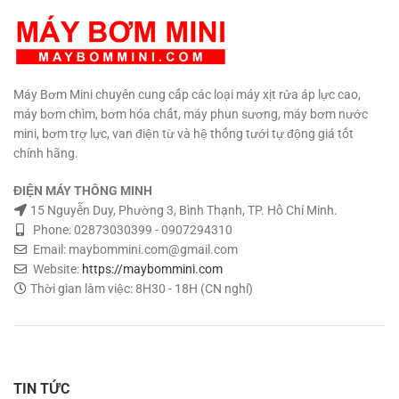
Kích thước: 220 x 100 x 140
lỏng tối đa 60 độ C. Quạt tản
mm. Kèm đầu gắn ống 8mm.
nhiệt motor. Trọng lượng: 1.1 kg
Bảo hành: 6 tháng Phân phối:
Kích thước: 200 x 90 x 140 mm.
Maybommini.com Hổ trợ kỹ
Bảo hành: 6 tháng Phân phối:
thuật vĩnh viễn.
TƯ VẤN KỸ
Maybommini.com Hổ trợ kỹ
THUẬT – MUA HÀNG MUA SỐ
Máy Bơm Mini chuyên cung cấp các loại máy xịt rửa áp lực cao,
thuật vĩnh viễn.
TƯ VẤN KỸ
LƯỢNG CÓ GIÁ SỈ
0908997823
máy bơm chìm, bơm hóa chất, máy phun sương, máy bơm nước
THUẬT – MUA HÀNG MUA SỐ
– 0908997872 0907294310 –
mini, bơm trợ lực, van điện từ và hệ thống tưới tự động giá tốt
LƯỢNG CÓ GIÁ SỈ
0908997823
02873030399
– 0908997872 0907294310 –
chính hãng.
02873030399
ĐIỆN MÁY THÔNG MINH
15 Nguyễn Duy, Phường 3, Bình Thạnh, TP. Hồ Chí Minh.
Phone: 02873030399 - 0907294310
Email: maybommini.com@gmail.com
Website:
https://maybommini.com
Thời gian làm việc: 8H30 - 18H (CN nghỉ)
TIN TỨC