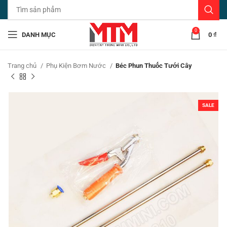
0
DANH MỤC
0
₫
Trang chủ
Phụ Kiện Bơm Nước
Béc Phun Thuốc Tưới Cây
SALE