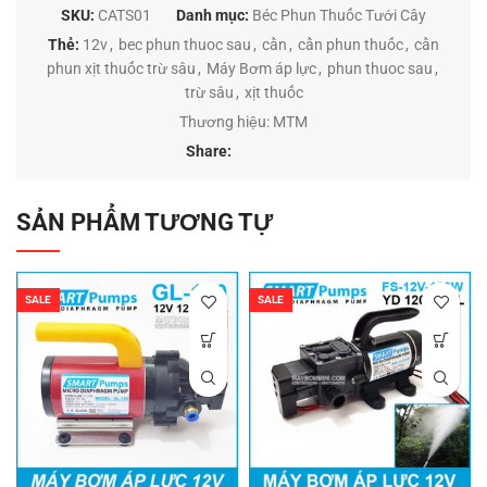
SKU:
CATS01
Danh mục:
Béc Phun Thuốc Tưới Cây
Thẻ:
12v
,
bec phun thuoc sau
,
cần
,
cần phun thuốc
,
cần
phun xịt thuốc trừ sâu
,
Máy Bơm áp lực
,
phun thuoc sau
,
trừ sâu
,
xịt thuốc
Thương hiệu:
MTM
Share:
SẢN PHẨM TƯƠNG TỰ
SALE
SALE