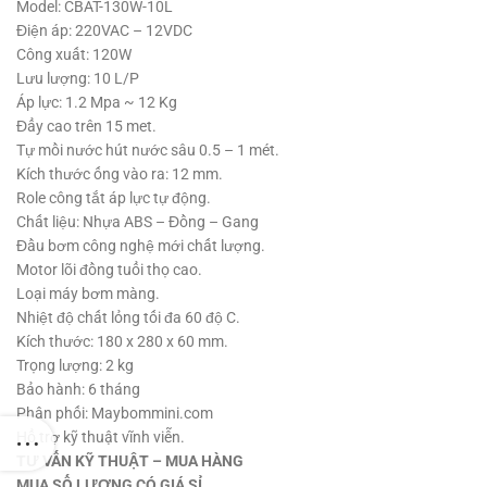
1,215,000 ₫.
là:
Model: CBAT-130W-10L
1,115,000 ₫.
Điện áp: 220VAC – 12VDC
Công xuất: 120W
Lưu lượng: 10 L/P
Áp lực: 1.2 Mpa ~ 12 Kg
Đẩy cao trên 15 met.
Tự mồi nước hút nước sâu 0.5 – 1 mét.
Kích thước ống vào ra: 12 mm.
Role công tắt áp lực tự động.
Chất liệu: Nhựa ABS – Đồng – Gang
Đầu bơm công nghệ mới chất lượng.
Motor lõi đồng tuổi thọ cao.
Loại máy bơm màng.
Nhiệt độ chất lỏng tối đa 60 độ C.
Kích thước: 180 x 280 x 60 mm.
Trọng lượng: 2 kg
Bảo hành: 6 tháng
Phân phối: Maybommini.com
Hổ trợ kỹ thuật vĩnh viễn.
TƯ VẤN KỸ THUẬT – MUA HÀNG
MUA SỐ LƯỢNG CÓ GIÁ SỈ