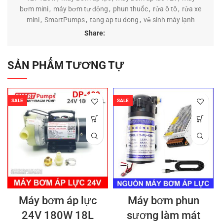
bơm mini
,
máy bơm tự động
,
phun thuốc
,
rửa ô tô
,
rửa xe
mini
,
SmartPumps
,
tang ap tu dong
,
vệ sinh máy lạnh
Share:
SẢN PHẨM TƯƠNG TỰ
SALE
SALE
Máy bơm áp lực
Máy bơm phun
24V 180W 18L
sương làm mát