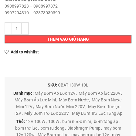
0908997823 – 0908997872
0907294310 – 02873030399
THÊM VÀO GIỎ HÀNG
Add to wishlist
SKU:
CBAT-130W-10L
Danh mục:
Máy Bơm Áp Lực 12V
,
Máy Bơm Áp lực 220V
,
Máy Bơm Áp Lực Mini
,
Máy Bơm Nước
,
Máy Bơm Nước
Mini 12V
,
Máy Bơm Nước Mini 220V
,
Máy Bơm Trợ lực
12V
,
Máy Bơm Trợ Lực 220V
,
Máy Bơm Trợ Lực Tăng Áp
Thẻ:
12V 130W
,
130W
,
bơm nước mini
,
bơm tăng áp
,
bơm trợ lực
,
bom tu dong
,
Diaphragm Pump
,
may bom
12v 120w
,
Máy Bơm áp lực
,
may bom ap luc 12v
,
máy