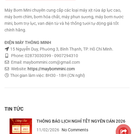
thuật vĩnh viễn.
TƯ VẤN KỸ
tháng
THUẬT – MUA HÀNG MUA SỐ
Máy Bơm Mini chuyên cung cấp các loại máy xịt rửa áp lực cao,
LƯỢNG CÓ GIÁ SỈ
0908997823
máy bơm chìm, bơm hóa chất, máy phun sương, máy bơm nước
– 0908997872 0907294310 –
mini, bơm trợ lực, van điện từ và hệ thống tưới tự động giá tốt
02873030399
chính hãng.
ĐIỆN MÁY THÔNG MINH
15 Nguyễn Duy, Phường 3, Bình Thạnh, TP. Hồ Chí Minh.
Phone: 02873030399 - 0907294310
Email: maybommini.com@gmail.com
Website:
https://maybommini.com
Thời gian làm việc: 8H30 - 18H (CN nghỉ)
TIN TỨC
THÔNG BÁO LỊCH NGHỈ TẾT NGYÊN ĐÁN 2026
11/02/2026
No Comments