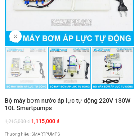
Click to enlarge
Bộ máy bơm nước áp lực tự động 220V 130W
10L Smartpumps
Giá
Giá
1,115,000
₫
1,215,000
₫
gốc
hiện
là:
tại
Thương hiệu: SMARTPUMPS