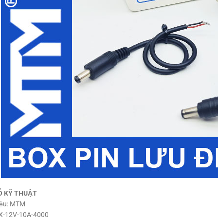
Ố KỸ THUẬT
ệu: MTM
X-12V-10A-4000