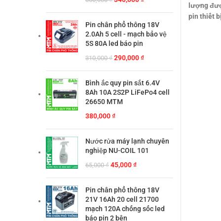
lượng được
gốc
hiện
pin thiết 
là:
tại
Pin chân phổ thông 18V
360,000 ₫.
là:
2.0Ah 5 cell - mạch bảo vệ
340,000 ₫.
5S 80A led báo pin
Giá
Giá
290,000
₫
310,000
₫
gốc
hiện
là:
tại
Bình ắc quy pin sắt 6.4V
310,000 ₫.
là:
8Ah 10A 2S2P LiFePo4 cell
290,000 ₫.
26650 MTM
380,000
₫
Nước rửa máy lạnh chuyên
nghiệp NU-COIL 101
Giá
Giá
45,000
₫
65,000
₫
gốc
hiện
là:
tại
Pin chân phổ thông 18V
65,000 ₫.
là:
21V 16Ah 20 cell 21700
45,000 ₫.
mạch 120A chống sốc led
báo pin 2 bên