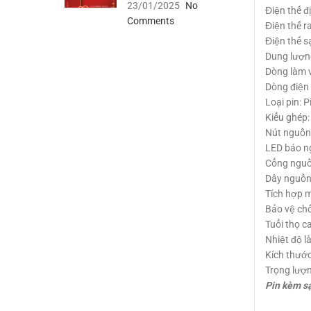
23/01/2025
No
Điện thế đ
Comments
Điện thế r
Điện thế s
Dung lượn
Dòng làm vi
Dòng điện 
Loại pin: 
Kiểu ghép
Nút nguồn
LED báo n
Cổng nguồ
Dây nguồn:
Tích hợp 
Bảo vệ chố
Tuổi thọ c
Nhiệt độ l
Kích thước
Trọng lượ
Pin kèm s