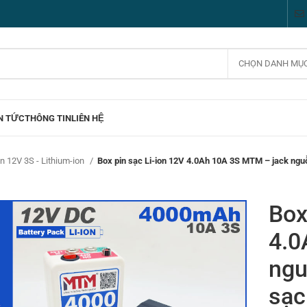
CHỌN DANH MỤ
N TỨC
THÔNG TIN
LIÊN HỆ
n 12V 3S - Lithium-ion
Box pin sạc Li-ion 12V 4.0Ah 10A 3S MTM – jack n
Box
4.0
ngu
sạc