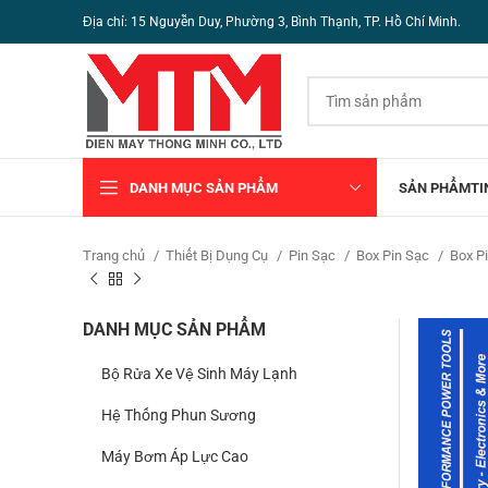
Địa chỉ: 15 Nguyễn Duy, Phường 3, Bình Thạnh, TP. Hồ Chí Minh.
DANH MỤC SẢN PHẨM
SẢN PHẨM
TI
Trang chủ
Thiết Bị Dụng Cụ
Pin Sạc
Box Pin Sạc
Box Pi
DANH MỤC SẢN PHẨM
Bộ Rửa Xe Vệ Sinh Máy Lạnh
Hệ Thống Phun Sương
Máy Bơm Áp Lực Cao