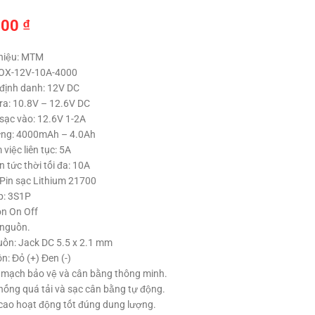
000
₫
hiệu: MTM
BOX-12V-10A-4000
 định danh: 12V DC
 ra: 10.8V – 12.6V DC
 sạc vào: 12.6V 1-2A
ợng: 4000mAh – 4.0Ah
việc liên tục: 5A
 tức thời tối đa: 10A
 Pin sạc Lithium 21700
p: 3S1P
n On Off
 nguồn.
ồn: Jack DC 5.5 x 2.1 mm
n: Đỏ (+) Đen (-)
 mạch bảo vệ và cân bằng thông minh.
hống quá tải và sạc cân bằng tự động.
 cao hoạt động tốt đúng dung lượng.