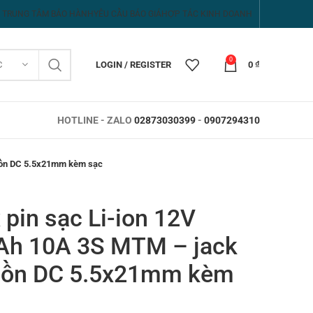
TRUNG TÂM BẢO HÀNH
YÊU CẦU BÁO GIÁ
HỢP TÁC KINH DOANH
0
C
LOGIN / REGISTER
0
₫
HOTLINE - ZALO
02873030399
-
0907294310
guồn DC 5.5x21mm kèm sạc
 pin sạc Li-ion 12V
Ah 10A 3S MTM – jack
ồn DC 5.5x21mm kèm