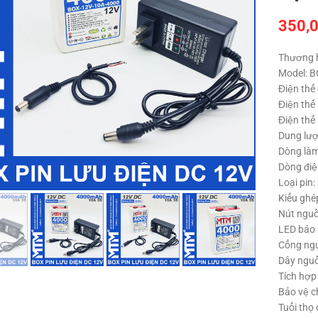
350,
Thương 
Model: 
Điện thế
Điện thế
Điện thế
Dung lư
Dòng làm 
Click to enlarge
Dòng điện
Loại pin:
Kiểu ghé
Nút nguồ
LED báo
Cổng ngu
Dây nguồ
Tích hợp
Bảo vệ c
Tuổi thọ