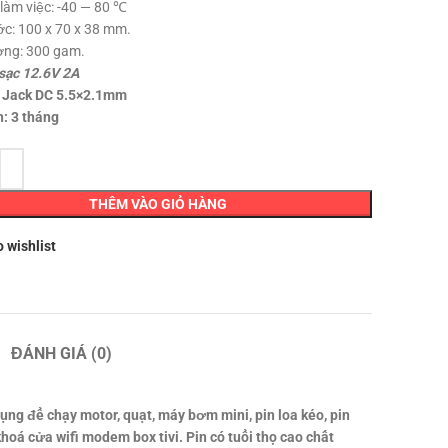
 làm việc: -40 — 80 ℃
ớc: 100 x 70 x 38 mm.
ợng: 300 gam.
sạc 12.6V 2A
 Jack DC 5.5×2.1mm
: 3 tháng
THÊM VÀO GIỎ HÀNG
o wishlist
ĐÁNH GIÁ (0)
g để chạy motor, quạt, máy bơm mini, pin loa kéo, pin
khoá cửa wifi modem box tivi. Pin có tuổi thọ cao chất