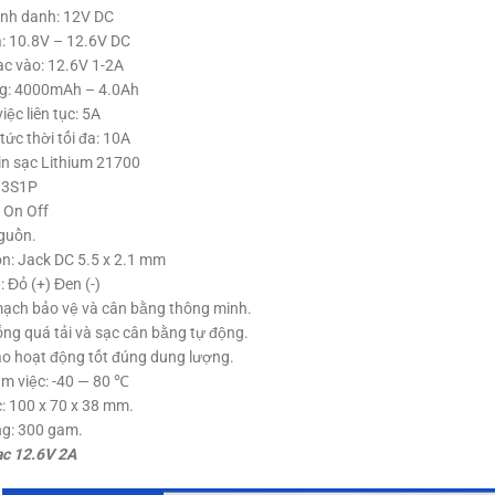
ịnh danh: 12V DC
a: 10.8V – 12.6V DC
ạc vào: 12.6V 1-2A
g: 4000mAh – 4.0Ah
ệc liên tục: 5A
tức thời tối đa: 10A
Pin sạc Lithium 21700
: 3S1P
 On Off
guồn.
n: Jack DC 5.5 x 2.1 mm
 Đỏ (+) Đen (-)
mạch bảo vệ và cân bằng thông minh.
ng quá tải và sạc cân bằng tự động.
ao hoạt động tốt đúng dung lượng.
àm việc: -40 — 80 ℃
: 100 x 70 x 38 mm.
ng: 300 gam.
ạc 12.6V 2A