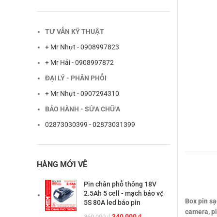
TƯ VẤN KỸ THUẬT
+ Mr Nhựt - 0908997823
+ Mr Hải - 0908997872
ĐẠI LÝ - PHÂN PHỐI
+ Mr Nhựt - 0907294310
BẢO HÀNH - SỬA CHỮA
02873030399 - 02873031399
HÀNG MỚI VỀ
Pin chân phổ thông 18V
2.5Ah 5 cell - mạch bảo vệ
Box pin sạ
5S 80A led báo pin
camera, pi
Giá
Giá
340,000
₫
360,000
₫