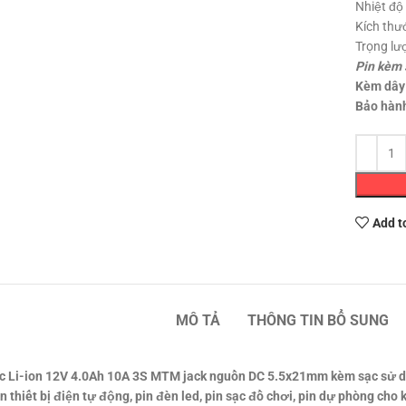
Nhiệt độ
Kích thư
Trọng lư
Pin kèm 
Kèm dây
Bảo hành
Add t
MÔ TẢ
THÔNG TIN BỔ SUNG
c Li-ion 12V 4.0Ah 10A 3S MTM jack nguồn DC 5.5x21mm kèm sạc sử dụn
n thiết bị điện tự động, pin đèn led, pin sạc đồ chơi, pin dự phòng cho 