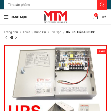
0
DANH MỤC
0
₫
Trang chủ
Thiết Bị Dụng Cụ
Pin Sạc
Bộ Lưu Điện UPS DC
SALE