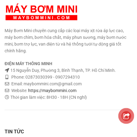
điện: Jack DC - Cọc Âm Dương
Chất liệu vỏ: Nhựa ABS nhiều
màu thay đổi. Kích thước: 150 x
65 x 95 mm Trọng lượng: 1.2 Kg
Máy Bơm Mini chuyên cung cấp các loại máy xịt rửa áp lực cao,
máy bơm chìm, bơm hóa chất, máy phun sương, máy bơm nước
mini, bơm trợ lực, van điện từ và hệ thống tưới tự động giá tốt
chính hãng.
ĐIỆN MÁY THÔNG MINH
15 Nguyễn Duy, Phường 3, Bình Thạnh, TP. Hồ Chí Minh.
Phone: 02873030399 - 0907294310
Email: maybommini.com@gmail.com
Website:
https://maybommini.com
Thời gian làm việc: 8H30 - 18H (CN nghỉ)
TIN TỨC