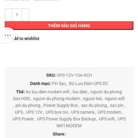
THÊM VÀO GIỎ HÀNG
Add to wishlist
SKU:
UPS-12V-10A-9CH
Danh mục:
Pin Sạc
,
Bộ Lưu Điện UPS DC
Thẻ:
bo luu dien modem wifi
,
luu dien
,
nguon du phong
box HDD
,
nguon du phong modem
,
nguon led
,
nguon wifi
,
pin du phong
,
Power Supply Box
,
sac du phong
,
sac pin
,
UPS
,
UPS 12V
,
UPS box tivi
,
UPS camera
,
UPS modem
,
UPS Power
,
UPS Power Supply Box Backup
,
UPS wifi
,
UPS
WIFI MODEM
Share: