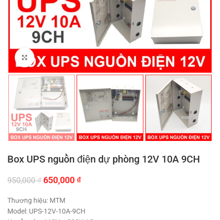
Click to enlarge
Box UPS nguồn điện dự phòng 12V 10A 9CH
Giá
Giá
650,000
₫
950,000
₫
gốc
hiện
là:
tại
Thương hiệu: MTM
950,000 ₫.
là:
Model: UPS-12V-10A-9CH