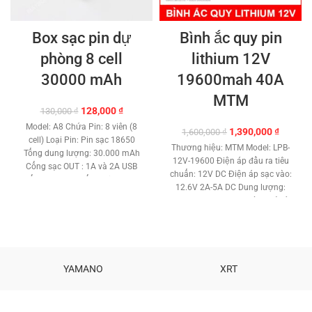
Box sạc pin dự
Bình ắc quy pin
phòng 8 cell
lithium 12V
30000 mAh
19600mah 40A
MTM
Giá
Giá
128,000
₫
130,000
₫
gốc
hiện
Model: A8 Chứa Pin: 8 viên (8
Giá
Giá
1,390,000
₫
1,600,000
₫
là:
tại
cell) Loại Pin: Pin sạc 18650
gốc
hiện
130,000 ₫.
là:
Thương hiệu: MTM Model: LPB-
Tổng dung lượng: 30.000 mAh
là:
tại
128,000 ₫.
12V-19600 Điện áp đầu ra tiêu
Cổng sạc OUT : 1A và 2A USB
1,600,000 ₫.
là:
chuẩn: 12V DC Điện áp sạc vào:
Cổng sạc IN: 2 cổng Micro USB
1,390,0
12.6V 2A-5A DC Dung lượng:
Đèn LED: 2 cái Nút nguồn: có
19.600mah - 19.6Ah Dòng xả tức
Màn hình: LCD Báo dung lượng:
thời tối đa: 40A - 480W Dòng xả
phần trăm Báo sạc: có Box có
liên tục tối đa: 25A - 300W Loại
thể tháo lắp để thay pin. Ngắt
pin: Lithium ion 18650 3.7V
sạc an toàn thông minh Không
chính hãng Kiểu ghép pin: mạch
gây hư pin hoặc thiết bị Box
3S 21 cell Mạch bảo vệ và cân
YAMANO
XRT
không kèm theo Pin Trọng
bằng 3S 40A Nhiệt độ làm việc:
lượng: 50g Bảo hành: 1 tháng
-0 - + 50 độ C Nhiệt độ bảo quản:
-40 - + 50 độ C Tiếp điểm nguồn