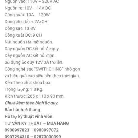
650,000 ₫.
Nguồn vào: 110V – 220V AC
Nguồn ra: 10V – 14V DC
Công suất: 10A – 120W
Dòng chịu tải: < 2A/CH
Dòng sạc: 13.8V
Cổng xuất DC: 9 CH
Nút nguồn tắt mở nguồn.
Dây nguồn DC kết nối ắc quy.
Dây nguồn AC kết nối điện.
Sử dụng ắc quy 12V 3A trở lên.
Công nghệ sạc ”SWITHCHING” nhỏ gọn
và hiệu quả cao siêu bền theo thời gian.
Kèm theo chìa khóa box.
Trọng lượng: 1.8 Kg.
Kích thước: 265 x 110 x 90 mm.
Chưa kèm theo bình ắc quy.
Bảo hành: 6 tháng
Hỗ trợ kỹ thuật vĩnh viễn.
TƯ VẤN KỸ THUẬT – MUA HÀNG
0908997823 – 0908997872
0907294310 – 02873030399