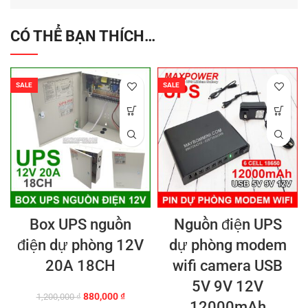
CÓ THỂ BẠN THÍCH…
SALE
SALE
Box UPS nguồn
Nguồn điện UPS
điện dự phòng 12V
dự phòng modem
20A 18CH
wifi camera USB
5V 9V 12V
Giá
Giá
880,000
₫
1,200,000
₫
12000mAh