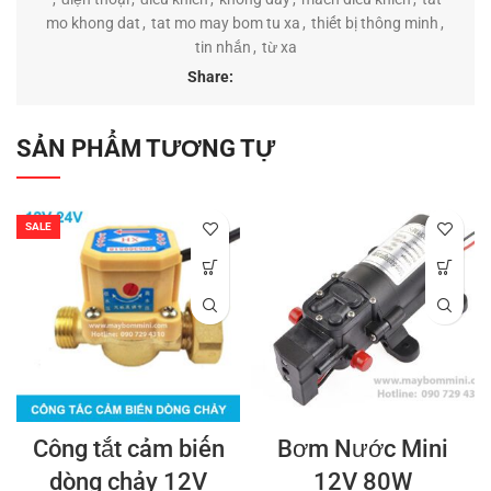
mo khong dat
,
tat mo may bom tu xa
,
thiết bị thông minh
,
tin nhắn
,
từ xa
Share:
SẢN PHẨM TƯƠNG TỰ
SALE
Công tắt cảm biến
Bơm Nước Mini
dòng chảy 12V
12V 80W