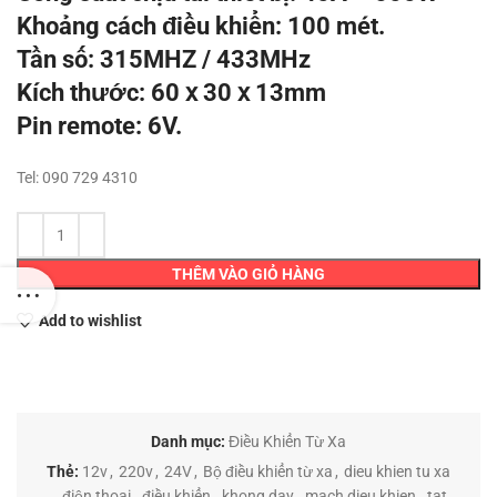
730,000 ₫.
Khoảng cách điều khiển: 100 mét.
Tần số: 315MHZ / 433MHz
Kích thước: 60 ⅹ 30 ⅹ 13mm
Pin remote: 6V.
Tel: 090 729 4310
THÊM VÀO GIỎ HÀNG
Add to wishlist
Danh mục:
Điều Khiển Từ Xa
Thẻ:
12v
,
220v
,
24V
,
Bộ điều khiển từ xa
,
dieu khien tu xa
,
điện thoại
,
điều khiển
,
khong day
,
mach dieu khien
,
tat