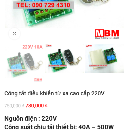
Click to enlarge
Công tắt điều khiển từ xa cao cấp 220V
Giá
Giá
730,000
₫
750,000
₫
gốc
hiện
là:
tại
Nguồn điện : 220V
750,000 ₫.
là:
Công suất chịu tải thiết bị: 40A – 500W