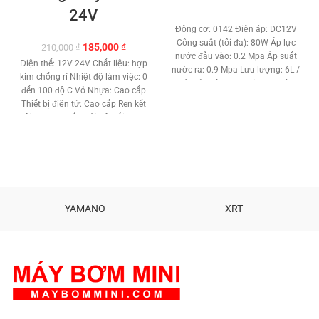
24V
Động cơ: 0142 Điện áp: DC12V
Công suất (tối đa): 80W Áp lực
Giá
Giá
185,000
₫
210,000
₫
nước đầu vào: 0.2 Mpa Áp suất
gốc
hiện
Điện thế: 12V 24V Chất liệu: hợp
nước ra: 0.9 Mpa Lưu lượng: 6L /
là:
tại
kim chống rỉ Nhiệt độ làm việc: 0
phút Bảo vệ Van Loại: van thông
210,000 ₫.
là:
đến 100 độ C Vỏ Nhựa: Cao cấp
185,000 ₫.
minh (với công tắc áp suất tự
Thiết bị điện tử: Cao cấp Ren kết
động) Kích thước: 16.5 x 9.6 x 6
nối: 21 mm Đổi mới nếu lổi trong
CM Chất lượng sản phẩm với
7 ngày đầu. Bảo hành: 1 tháng
người tiêu dùng.
Hổ trợ kỹ thuật
Phân phối: Maybommini.com Hổ
vĩnh viễn.
TƯ VẤN KỸ THUẬT –
trợ kỹ thuật vĩnh viễn.
TƯ VẤN
MUA HÀNG 0908997823 –
KỸ THUẬT – MUA HÀNG MUA
0908997872 0907294310 –
SỐ LƯỢNG CÓ GIÁ SỈ
02873030399
0908997823 – 0908997872
YAMANO
XRT
0907294310 – 02873030399