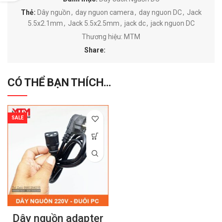
Thẻ:
Dây nguồn
,
day nguon camera
,
day nguon DC
,
Jack
5.5x2.1mm
,
Jack 5.5x2.5mm
,
jack dc
,
jack nguon DC
Thương hiệu:
MTM
Share:
CÓ THỂ BẠN THÍCH…
SALE
Dây nguồn adapter