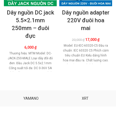
Dây nguồn DC jack
Dây nguồn adapter
5.5×2.1mm
220V đuôi hoa
250mm – đuôi
mai
đực
Giá
Giá
17,000
₫
20,000
₫
gốc
hiện
Model: EU-IEC-60320-C5 Đầu ra
6,000
₫
là:
tại
chuẩn: IEC 60320 C5 Phích cắm
20,000 ₫.
là:
Thương hiệu: MTM Model: DC-
tiêu chuẩn EU Kiểu dáng hình
17,000 ₫.
JACK-250-MALE Loại dây đôi đỏ
hoa mai đầu ra. Chất lượng cao.
đen. Đầu Jack DC 5.5x2.1mm
Màu sắc: Đen Chất liệu: Đồng -
Công suất tối đa: DC 0-36V 5A
Nhựa PVC Công suất tối
Chiều dài: 250mm - 25cm Chất
đa:1000W Đặc điểm: Hàng mới
liệu: Đồng - Nhựa PVC Giá trên là
100% Định mức công suất:
1 sợi
Mua số lượng có giá tốt
110~250VAC 10~15A Chiều dài
cáp: 120cm *** Giá trên là 1 sợ
Bảo hành: 1 đổi 1 trong 7 ngày
YAMANO
XRT
đầu
Mua số lượng có giá tốt