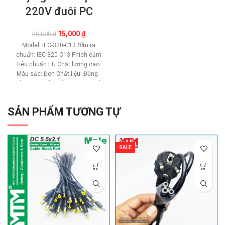
220V đuôi PC
Giá
Giá
15,000
₫
20,000
₫
gốc
hiện
Model: IEC-320-C13 Đầu ra
là:
tại
chuẩn: IEC 320 C13 Phích cắm
20,000 ₫.
là:
tiêu chuẩn EU Chất lượng cao.
15,000 ₫.
Màu sắc: Đen Chất liệu: Đồng -
Nhựa PVC Chịu tải: 1000W Định
mức công suất: 110~250VAC
10~15A Chiều dài cáp: 120cm
SẢN PHẨM TƯƠNG TỰ
Đặc điểm: Hàng mới 100% ***
Giá trên là 1 sợ Bảo hành: 1 đổi
1 trong 7 ngày đầu
Mua số
lượng có giá tốt
SALE