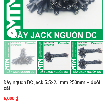
Click to enlarge
Dây nguồn DC jack 5.5×2.1mm 250mm – đuôi
cái
6,000
₫