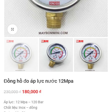
Click to enlarge
Đồng hồ đo áp lực nước 12Mpa
Giá
Giá
180,000
₫
230,000
₫
gốc
hiện
là:
tại
Áp lực : 12 Mpa – 120 Bar
230,000 ₫.
là:
Chất liệu: Inox – đồng