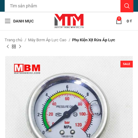
0
DANH MỤC
0
₫
Trang chủ
Máy Bơm Áp Lực Cao
Phụ Kiện Xịt Rửa Áp Lực
SALE