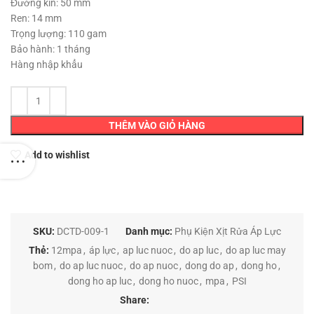
180,000 ₫.
Đường kín: 50 mm
Ren: 14 mm
Trọng lượng: 110 gam
Bảo hành: 1 tháng
Hàng nhập khẩu
THÊM VÀO GIỎ HÀNG
Add to wishlist
SKU:
DCTD-009-1
Danh mục:
Phụ Kiện Xịt Rửa Áp Lực
Thẻ:
12mpa
,
áp lực
,
ap luc nuoc
,
do ap luc
,
do ap luc may
bom
,
do ap luc nuoc
,
do ap nuoc
,
dong do ap
,
dong ho
,
dong ho ap luc
,
dong ho nuoc
,
mpa
,
PSI
Share: