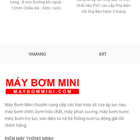
trong : 8 mm Đường kín ngoài :
là:
tại
480,000 ₫.
Chất liệu PVC cao cấp Phụ kiện
12mm Chiều dài : 43m/ cuộn.
355,000 ₫.
là:
nối ống Bảo hành 3 tháng
Chịu lực : 8 kg Sản xuất : Hàng
339,000 ₫
Việt Nam Chất Lượng Cao Tel :
090 729 4310
YAMANO
XRT
Máy Bơm Mini chuyên cung cấp các loại máy xịt rửa áp lực cao,
máy bơm chìm, bơm hóa chất, máy phun sương, máy bơm nước
mini, bơm trợ lực, van điện từ và hệ thống tưới tự động giá tốt
chính hãng.
ĐIỆN MÁY THÔNG MINH