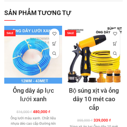
SẢN PHẨM TƯƠNG TỰ
SALE
SALE
Ống dây áp lực
Bộ súng xịt và ống
lưới xanh
dây 10 mét cao
cấp
Giá
Giá
480,000
₫
516,000
₫
gốc
hiện
Ống lưới màu xanh. Chất liệu
Giá
Giá
339,000
₫
355,000
₫
là:
tại
nhựa dẻo cao cấp Đường kín
gốc
hiện
516,000 ₫.
là:
Súng xịt áp lực Ống dây 10 mét