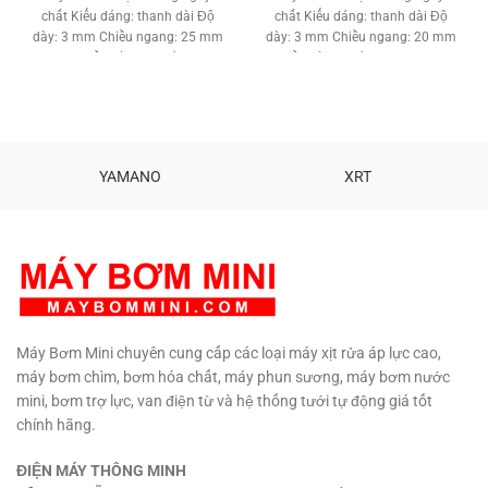
190,000 ₫.
là:
chất Kiểu dáng: thanh dài Độ
chất Kiểu dáng: thanh dài Độ
170,000 ₫
dày: 3 mm Chiều ngang: 25 mm
dày: 3 mm Chiều ngang: 20 mm
Chiều dài: 1.5 mét
Chiều dài: 1 mét Trọng lượng:
520 gam
YAMANO
XRT
Máy Bơm Mini chuyên cung cấp các loại máy xịt rửa áp lực cao,
máy bơm chìm, bơm hóa chất, máy phun sương, máy bơm nước
mini, bơm trợ lực, van điện từ và hệ thống tưới tự động giá tốt
chính hãng.
ĐIỆN MÁY THÔNG MINH