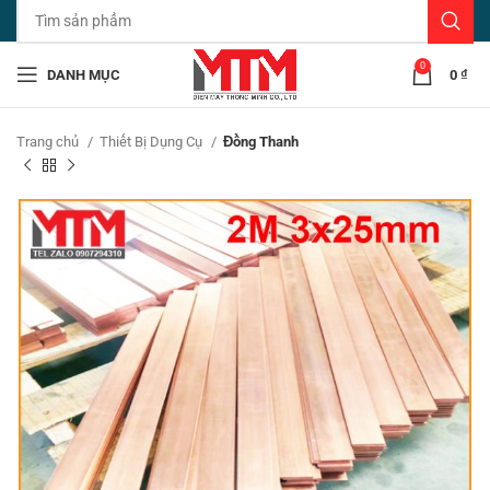
0
DANH MỤC
0
₫
Trang chủ
Thiết Bị Dụng Cụ
Đồng Thanh