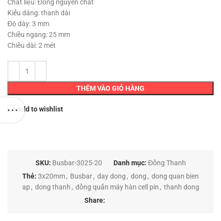
Chất liệu: Đồng nguyên chất
Kiểu dáng: thanh dài
Độ dày: 3 mm
Chiều ngang: 25 mm
Chiều dài: 2 mét
THÊM VÀO GIỎ HÀNG
Add to wishlist
SKU:
Busbar-3025-20
Danh mục:
Đồng Thanh
Thẻ:
3x20mm
,
Busbar
,
day dong
,
dong
,
dong quan bien
ap
,
dong thanh
,
đồng quấn máy hàn cell pin
,
thanh dong
Share: