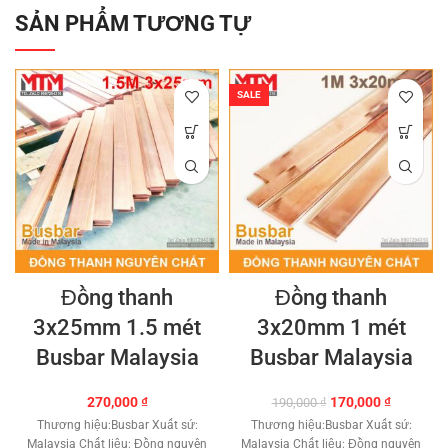
SẢN PHẨM TƯƠNG TỰ
SALE
Đồng thanh
Đồng thanh
3x25mm 1.5 mét
3x20mm 1 mét
Busbar Malaysia
Busbar Malaysia
Giá
Giá
270,000
₫
170,000
₫
190,000
₫
gốc
hiện
Thương hiệu:Busbar Xuất sứ:
Thương hiệu:Busbar Xuất sứ:
là:
tại
Malaysia Chất liệu: Đồng nguyên
Malaysia Chất liệu: Đồng nguyên