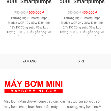
800L Smartpumps
500L Smartpumps
Giá
Giá
Giá
Giá
650,000
₫
450,000
₫
750,000
₫
550,000
₫
gốc
hiện
gốc
hiện
Thương hiệu: Smartpumps
Thương hiệu: Smartpumps
là:
tại
là:
tại
Model: WCP-12V-80W Điện thế:
Model: WCP-24V-30W Điện thế:
750,000 ₫.
là:
550,000 ₫.
là:
12V DC Công suất: 80W Lưu
24V DC Công suất: 30W Lưu
650,000 ₫.
450,000 ₫
lượng: 800 L/H Đầu gắn ống: 20
lượng: 500 L/H Đầu gắn ống: 20
mm Đẩy cao: 6 Mét. Nhiệt độ
mm Đẩy cao: 3 Mét. Nhiệt độ
nước: 150 độ C. Máy bơm lõi
nước: 150 độ C. Máy bơm lõi
đồng 100%. Chất liệu nhựa ABS,
đồng 100%. Chất liệu nhựa ABS,
Kim loại. Kích thước: 105 x 50 x
Kim loại. Kích thước: 105 x 50 x
10 mm. Trọng lượng: 500 Gam.
40 mm. Trọng lượng: 400 Gam.
Bảo hành: 3 tháng.
Hổ trợ kỹ
Bảo hành: 3 tháng.
Hổ trợ kỹ
YAMANO
XRT
thuật vĩnh viễn.
Phân phối:
thuật vĩnh viễn.
Phân phối:
Maybommini.com
Maybommini.com
Máy Bơm Mini chuyên cung cấp các loại máy xịt rửa áp lực cao,
máy bơm chìm, bơm hóa chất, máy phun sương, máy bơm nước