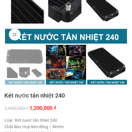
Click to enlarge
Két nước tản nhiệt 240
Giá
Giá
1,200,000
₫
1,450,000
₫
gốc
hiện
là:
tại
Loại : Két nước tản nhiệt 240
1,450,000 ₫.
là:
Chất liệu: Hợp kim đồng – Nhôm