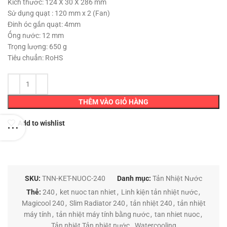
1,200,000 ₫.
Kích thước: 124 X 30 X 286 mm
Sử dụng quạt : 120 mm x 2 (Fan)
Đinh óc gắn quạt: 4mm
Ống nước: 12 mm
Trọng lượng: 650 g
Tiêu chuẩn: RoHS
THÊM VÀO GIỎ HÀNG
Add to wishlist
SKU:
TNN-KET-NUOC-240
Danh mục:
Tản Nhiệt Nước
Thẻ:
240
,
ket nuoc tan nhiet
,
Linh kiện tản nhiệt nước
,
Magicool 240
,
Slim Radiator 240
,
tản nhiệt 240
,
tản nhiệt
máy tính
,
tản nhiệt máy tính bằng nước
,
tan nhiet nuoc
,
Tản nhiệt Tản nhiệt nước
,
Watercooling