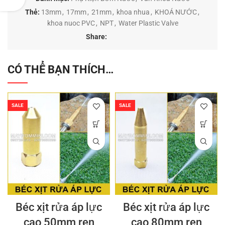
Thẻ:
13mm
,
17mm
,
21mm
,
khoa nhua
,
KHOÁ NƯỚC
,
khoa nuoc PVC
,
NPT
,
Water Plastic Valve
Share:
CÓ THỂ BẠN THÍCH…
SALE
SALE
Béc xịt rửa áp lực
Béc xịt rửa áp lực
cao 50mm ren
cao 80mm ren