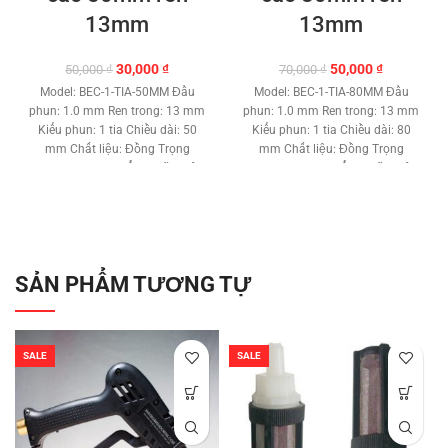
13mm
13mm
Giá
Giá
Giá
Giá
30,000
₫
50,000
₫
50,000
₫
70,000
₫
gốc
hiện
gốc
hiện
Model: BEC-1-TIA-50MM Đầu
Model: BEC-1-TIA-80MM Đầu
là:
tại
là:
tại
phun: 1.0 mm Ren trong: 13 mm
phun: 1.0 mm Ren trong: 13 mm
50,000 ₫.
là:
70,000 ₫.
là:
Kiểu phun: 1 tia Chiều dài: 50
Kiểu phun: 1 tia Chiều dài: 80
30,000 ₫.
50,000 ₫.
mm Chất liệu: Đồng Trọng
mm Chất liệu: Đồng Trọng
lượng: 28 gam
Hổ trợ kỹ thuật
lượng: 45 gam
Hổ trợ kỹ thuật
vĩnh viễn.
Phân phối:
vĩnh viễn.
Phân phối:
Maybommini.com
Maybommini.com
SẢN PHẨM TƯƠNG TỰ
SALE
SALE