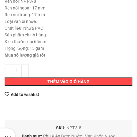
Ren nối: NPT-3/8
Ren nối ngoài: 17 mm
Ren nối trong: 17 mm
Loại van bi nhựa.
Chất liệu: Nhựa PVC
Sản phẩm chính hãng.
Kích thước: dài 65mm
Trọng lượng: 15 gam
Mua số lượng giá tốt
THÊM VÀO GIỎ HÀNG
Add to wishlist
SKU:
NPT-3-8
Danh mục:
Phụ Kiện Bơm Nước
,
Van Khóa Nước