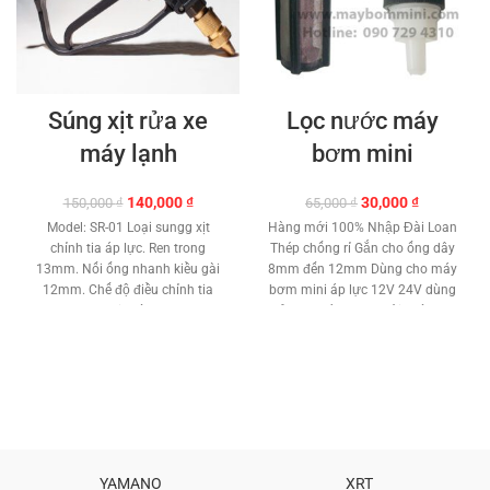
Súng xịt rửa xe
Lọc nước máy
máy lạnh
bơm mini
Giá
Giá
Giá
Giá
140,000
₫
30,000
₫
150,000
₫
65,000
₫
gốc
hiện
gốc
hiện
Model: SR-01 Loại sungg xịt
Hàng mới 100% Nhập Đài Loan
là:
tại
là:
tại
chỉnh tia áp lực. Ren trong
Thép chống rỉ Gắn cho ống dây
150,000 ₫.
là:
65,000 ₫.
là:
13mm. Nối ống nhanh kiều gài
8mm đến 12mm Dùng cho máy
140,000 ₫.
30,000 ₫.
12mm. Chế độ điều chỉnh tia
bơm mini áp lực 12V 24V dùng
phun. Phun 1 tia và phun sương.
rửa xe máy lạnh, tưới vườn ...
Chất liệu: Gang, Đồng, Nhựa.
Kích thước: 26 x 16 x 4 cm.
Trọng lượng: 260 gam. Sản
phẩm cao cấp Khẳng định độ an
toàn. Chất lượng sản phẩm với
người tiêu dùng.
Hổ trợ kỹ thuật
vĩnh viễn.
TƯ VẤN KỸ THUẬT –
MUA HÀNG 0908997823 –
YAMANO
XRT