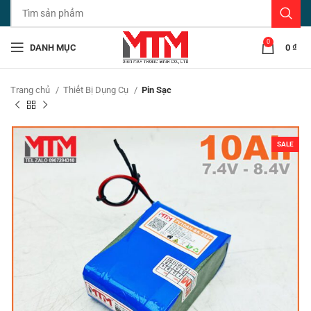
0
DANH MỤC
0
₫
Trang chủ
Thiết Bị Dụng Cụ
Pin Sạc
SALE