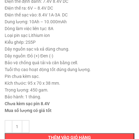
355,000 ₫.
Điện thế định danh: 7.4V 8.4V DC
Điện thế ra: 6V – 8.4V DC
Điện thế sạc vào: 8.4V 1A-3A DC
Dung lượng: 10Ah – 10.000mAh
Dòng làm việc liên tục: 8A
Loại pin sạc Lithium ion
Kiểu ghép: 2S5P
Dây nguồn sạc và xả dùng chung.
Dây nguồn: Đỏ (+) Đen (-)
Bảo vệ chống quá tải và cân bằng cell.
Tuổi thọ cao hoạt động tốt đúng dung lượng.
Pin chưa kèm sạc.
Kích thước: 95 x 70 x 38 mm.
Trọng lượng: 450 gam.
Bảo hành: 1 tháng.
Chưa kèm sạc pin 8.4V
Mua số lượng có giá tốt
THÊM VÀO GIỎ HÀNG