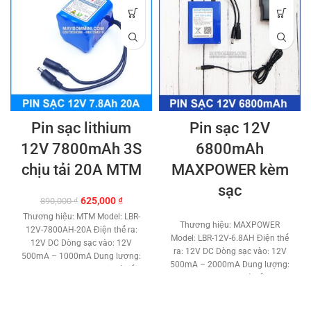
Pin sạc lithium
Pin sạc 12V
12V 7800mAh 3S
6800mAh
chịu tải 20A MTM
MAXPOWER kèm
sạc
Giá
Giá
625,000
₫
890,000
₫
gốc
hiện
Thương hiệu: MTM Model: LBR-
là:
tại
Thương hiệu: MAXPOWER
12V-7800AH-20A Điện thế ra:
890,000 ₫.
là:
Model: LBR-12V-6.8AH Điện thế
12V DC Dòng sạc vào: 12V
625,000 ₫.
ra: 12V DC Dòng sạc vào: 12V
500mA – 1000mA Dung lượng:
500mA – 2000mA Dung lượng:
7.8Ah – 7800mAh Chịu tải tối
6.8 Ah – 6800 mAh Tải tối đa: 3A
đa: 20A – 240W Loại pin: Pin sạc
– 36W Loại pin: Pin sạc Lithium.
Lithium. Nhiệt độ làm việc :
Nhiệt độ làm việc : -20 độc C –
-20 độc C – 60 độ C Cổng nguồn: