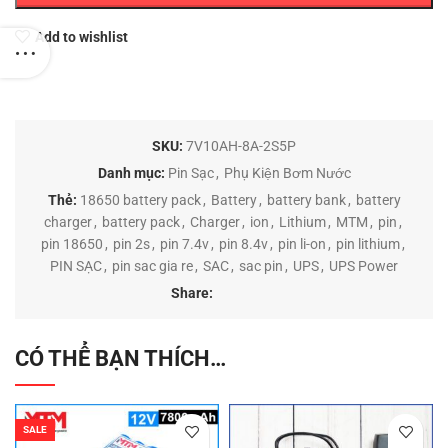
Add to wishlist
SKU:
7V10AH-8A-2S5P
Danh mục:
Pin Sạc
,
Phụ Kiện Bơm Nước
Thẻ:
18650 battery pack
,
Battery
,
battery bank
,
battery
charger
,
battery pack
,
Charger
,
ion
,
Lithium
,
MTM
,
pin
,
pin 18650
,
pin 2s
,
pin 7.4v
,
pin 8.4v
,
pin li-on
,
pin lithium
,
PIN SẠC
,
pin sac gia re
,
SAC
,
sac pin
,
UPS
,
UPS Power
Share:
CÓ THỂ BẠN THÍCH…
SALE