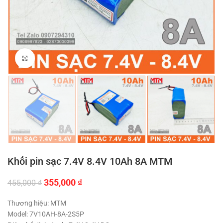
Click to enlarge
Khối pin sạc 7.4V 8.4V 10Ah 8A MTM
Giá
Giá
355,000
₫
455,000
₫
gốc
hiện
là:
tại
Thương hiệu: MTM
455,000 ₫.
là:
Model: 7V10AH-8A-2S5P