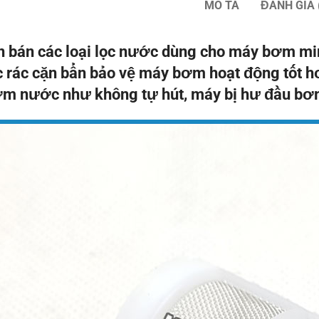
MÔ TẢ
ĐÁNH GIÁ 
 bán các loại lọc nước dùng cho máy bơm mi
ọc rác cặn bẩn bảo vệ máy bơm hoạt động tốt h
m nước như không tự hút, máy bị hư đầu bơm 