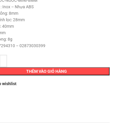
LOC-NUOC-MINI-8MM
u : Inox – Nhựa ABS
 ống: 8mm
nh lọc: 28mm
i: 40mm
1mm
ợng: 8g
294310 – 02873030399
THÊM VÀO GIỎ HÀNG
o wishlist