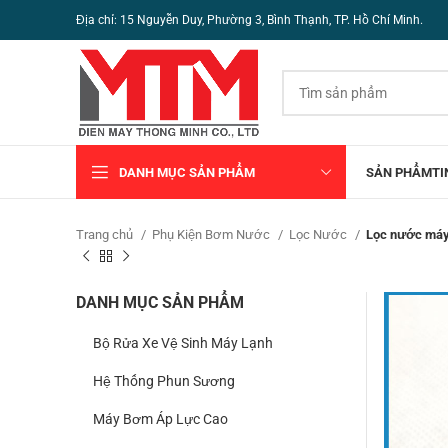
Địa chỉ: 15 Nguyễn Duy, Phường 3, Bình Thạnh, TP. Hồ Chí Minh.
DANH MỤC SẢN PHẨM
SẢN PHẨM
TI
Trang chủ
Phụ Kiện Bơm Nước
Lọc Nước
Lọc nước má
DANH MỤC SẢN PHẨM
Bộ Rửa Xe Vệ Sinh Máy Lạnh
Hệ Thống Phun Sương
Máy Bơm Áp Lực Cao