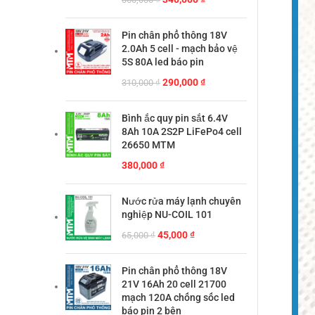
gốc
hiện
là:
tại
Pin chân phổ thông 18V
360,000 ₫.
là:
2.0Ah 5 cell - mạch bảo vệ
340,000 ₫.
5S 80A led báo pin
Giá
Giá
290,000
₫
310,000
₫
gốc
hiện
là:
tại
Bình ắc quy pin sắt 6.4V
310,000 ₫.
là:
8Ah 10A 2S2P LiFePo4 cell
290,000 ₫.
26650 MTM
380,000
₫
Nước rửa máy lạnh chuyên
nghiệp NU-COIL 101
Giá
Giá
45,000
₫
65,000
₫
gốc
hiện
là:
tại
Pin chân phổ thông 18V
65,000 ₫.
là:
21V 16Ah 20 cell 21700
45,000 ₫.
mạch 120A chống sốc led
báo pin 2 bên