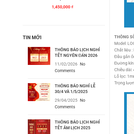
1,450,000
₫
THÔNG S
TIN MỚI
Model: L
THÔNG BÁO LỊCH NGHỈ
Chất liệu 
TẾT NGYÊN ĐÁN 2026
Đầu gắn ố
Đường kín
11/02/2026
No
Chiều dài
Comments
Lổ lọc: 1
Trọng lượn
THÔNG BÁO NGHỈ LỄ
30/4 VÀ 1/5/2025
29/04/2025
No
Comments
THÔNG BÁO LỊCH NGHỈ
TẾT ÂM LỊCH 2025