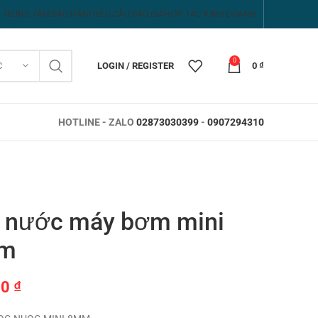
TRUNG TÂM BẢO HÀNH
YÊU CẦU BÁO GIÁ
HỢP TÁC KINH DOANH
0
C
LOGIN / REGISTER
0
₫
HOTLINE - ZALO
02873030399
-
0907294310
 nước máy bơm mini
m
00
₫