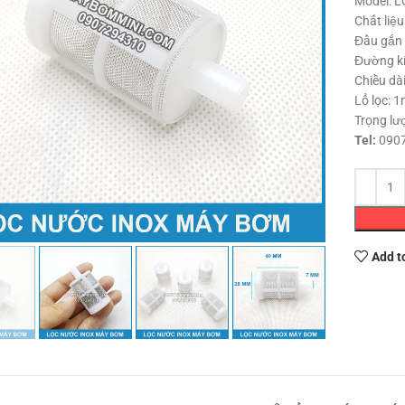
Model: 
Chất liệ
Đầu gắn
Đường kí
Chiều dà
Lổ lọc: 
Trọng lư
Tel:
0907
Click to enlarge
Add t