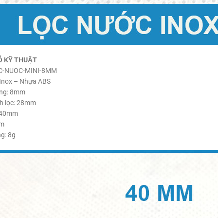
Ố KỸ THUẬT
OC-NUOC-MINI-8MM
: Inox – Nhựa ABS
ng: 8mm
h lọc: 28mm
: 40mm
mm
g: 8g