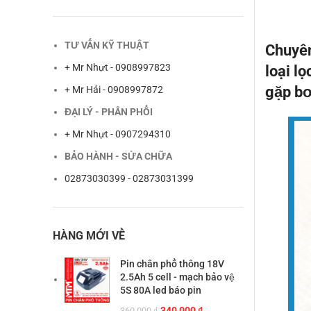
TƯ VẤN KỸ THUẬT
Chuyên
+ Mr Nhựt - 0908997823
loại l
gặp bơ
+ Mr Hải - 0908997872
ĐẠI LÝ - PHÂN PHỐI
+ Mr Nhựt - 0907294310
BẢO HÀNH - SỬA CHỮA
02873030399 - 02873031399
HÀNG MỚI VỀ
Pin chân phổ thông 18V
2.5Ah 5 cell - mạch bảo vệ
5S 80A led báo pin
Giá
Giá
340,000
₫
360,000
₫