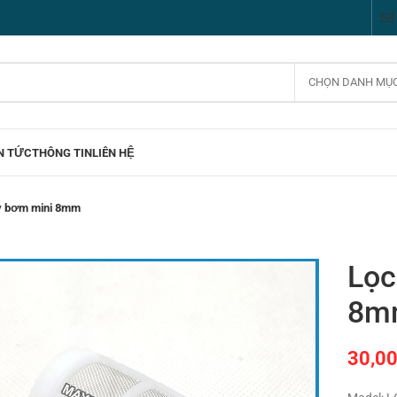
CHỌN DANH MỤ
N TỨC
THÔNG TIN
LIÊN HỆ
y bơm mini 8mm
Lọc
8m
30,0