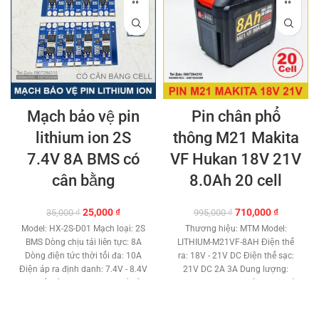
Mạch bảo vệ pin
Pin chân phổ
lithium ion 2S
thông M21 Makita
7.4V 8A BMS có
VF Hukan 18V 21V
cân bằng
8.0Ah 20 cell
Giá
Giá
Giá
Giá
25,000
₫
710,000
₫
35,000
₫
995,000
₫
gốc
hiện
gốc
hiện
Model: HX-2S-D01 Mạch loại: 2S
Thương hiệu: MTM Model:
là:
tại
là:
tại
BMS Dòng chịu tải liên tực: 8A
LITHIUM-M21VF-8AH Điện thế
35,000 ₫.
là:
995,000 ₫.
là:
Dòng điện tức thời tối đa: 10A
ra: 18V - 21V DC Điện thế sạc:
25,000 ₫.
710,000 ₫
Điện áp ra định danh: 7.4V - 8.4V
21V DC 2A 3A Dung lượng:
DC Điện áp sạc: 8.4V DC Có cân
8.0Ah - 8.000mAh Dòng chịu tải
bằng giữa các cell. Bảo vệ sạc xả
tối đa: 80A Cell pin: 20 cell -
quá dòng. Bảo vệ ngắn mạch.
5S4P Mạch bảo vệ cân bằng