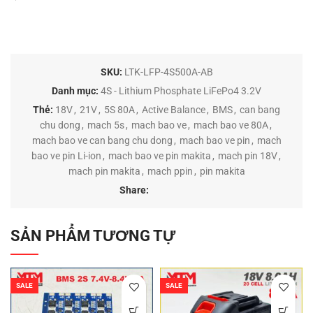
SKU:
LTK-LFP-4S500A-AB
Danh mục:
4S - Lithium Phosphate LiFePo4 3.2V
Thẻ:
18V
,
21V
,
5S 80A
,
Active Balance
,
BMS
,
can bang
chu dong
,
mach 5s
,
mach bao ve
,
mach bao ve 80A
,
mach bao ve can bang chu dong
,
mach bao ve pin
,
mach
bao ve pin Li-ion
,
mach bao ve pin makita
,
mach pin 18V
,
mach pin makita
,
mach ppin
,
pin makita
Share:
SẢN PHẨM TƯƠNG TỰ
SALE
SALE