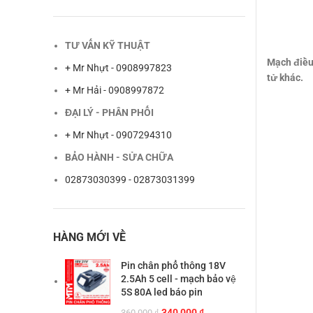
TƯ VẤN KỸ THUẬT
Mạch điều 
+ Mr Nhựt - 0908997823
tử khác.
+ Mr Hải - 0908997872
ĐẠI LÝ - PHÂN PHỐI
+ Mr Nhựt - 0907294310
BẢO HÀNH - SỬA CHỮA
02873030399 - 02873031399
HÀNG MỚI VỀ
Pin chân phổ thông 18V
2.5Ah 5 cell - mạch bảo vệ
5S 80A led báo pin
Giá
Giá
340,000
₫
360,000
₫