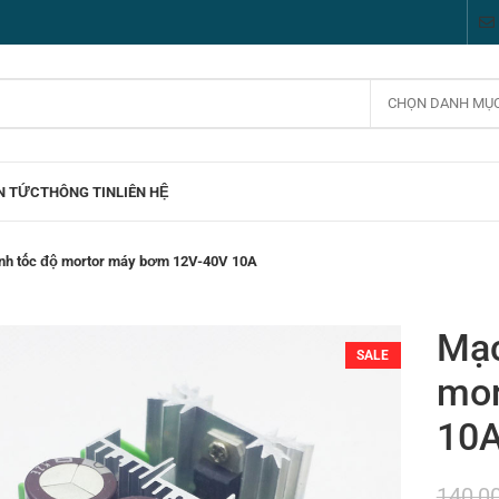
CHỌN DANH MỤ
N TỨC
THÔNG TIN
LIÊN HỆ
ỉnh tốc độ mortor máy bơm 12V-40V 10A
Mạc
SALE
mor
10
140,0