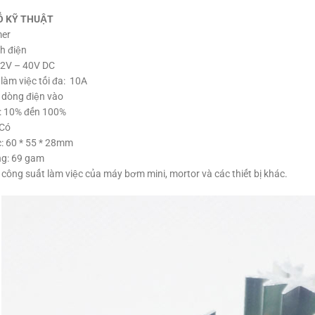
Ố KỸ THUẬT
mer
h điện
12V – 40V DC
làm việc tối đa: 10A
 dòng điện vào
h: 10% đến 100%
 Có
: 60 * 55 * 28mm
ng: 69 gam
 công suất làm việc của máy bơm mini, mortor và các thiết bị khác.