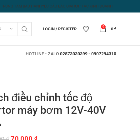
TRUNG TÂM BẢO HÀNH
YÊU CẦU BÁO GIÁ
HỢP TÁC KINH DOANH
0
C
LOGIN / REGISTER
0
₫
HOTLINE - ZALO
02873030399
-
0907294310
h điều chỉnh tốc độ
tor máy bơm 12V-40V
A
Giá
Giá
70,000
₫
00
₫