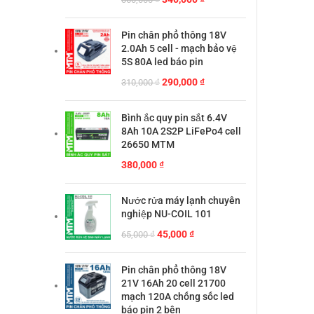
gốc
hiện
là:
tại
Pin chân phổ thông 18V
360,000 ₫.
là:
2.0Ah 5 cell - mạch bảo vệ
340,000 ₫.
5S 80A led báo pin
Giá
Giá
290,000
₫
310,000
₫
gốc
hiện
là:
tại
Bình ắc quy pin sắt 6.4V
310,000 ₫.
là:
8Ah 10A 2S2P LiFePo4 cell
290,000 ₫.
26650 MTM
380,000
₫
Nước rửa máy lạnh chuyên
nghiệp NU-COIL 101
Giá
Giá
45,000
₫
65,000
₫
gốc
hiện
là:
tại
Pin chân phổ thông 18V
65,000 ₫.
là:
21V 16Ah 20 cell 21700
45,000 ₫.
mạch 120A chống sốc led
báo pin 2 bên