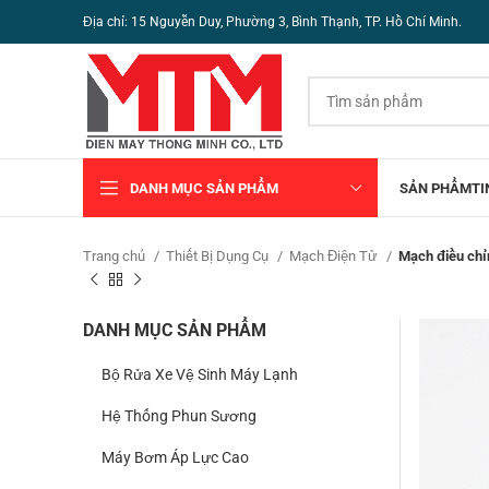
Địa chỉ: 15 Nguyễn Duy, Phường 3, Bình Thạnh, TP. Hồ Chí Minh.
DANH MỤC SẢN PHẨM
SẢN PHẨM
TI
Trang chủ
Thiết Bị Dụng Cụ
Mạch Điện Tử
Mạch điều ch
DANH MỤC SẢN PHẨM
Bộ Rửa Xe Vệ Sinh Máy Lạnh
Hệ Thống Phun Sương
Máy Bơm Áp Lực Cao