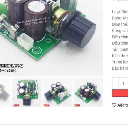
Loại: Di
Dạng: Mạ
Điện thế
Công suấ
Điều chỉ
Điều chỉ
Tản nhiệt
Kích thư
Trọng lư
Click to enlarge
Bảo hành
Add t