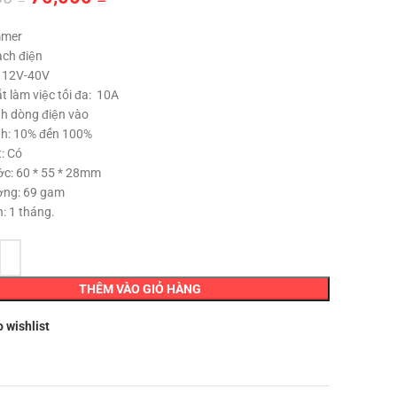
gốc
hiện
mmer
là:
tại
ch điện
140,000 ₫.
là:
: 12V-40V
70,000 ₫.
t làm việc tối đa: 10A
nh dòng điện vào
nh: 10% đến 100%
: Có
ớc: 60 * 55 * 28mm
ợng: 69 gam
: 1 tháng.
THÊM VÀO GIỎ HÀNG
o wishlist