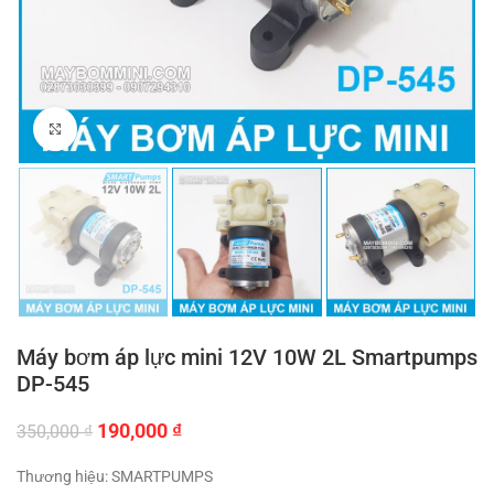
Click to enlarge
Máy bơm áp lực mini 12V 10W 2L Smartpumps
DP-545
Giá
Giá
190,000
₫
350,000
₫
gốc
hiện
là:
tại
Thương hiệu: SMARTPUMPS