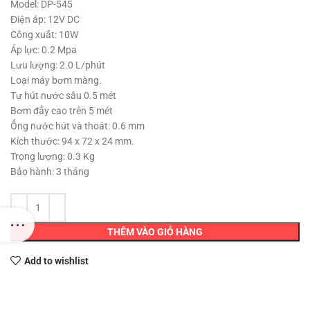
350,000 ₫.
là:
Model: DP-545
190,000 ₫.
Điện áp: 12V DC
Công xuất: 10W
Áp lực: 0.2 Mpa
Lưu lượng: 2.0 L/phút
Loại máy bơm màng.
Tự hút nước sâu 0.5 mét
Bơm đẩy cao trên 5 mét
Ống nước hút và thoát: 0.6 mm
Kích thước: 94 x 72 x 24 mm.
Trọng lượng: 0.3 Kg
Bảo hành: 3 tháng
THÊM VÀO GIỎ HÀNG
Add to wishlist