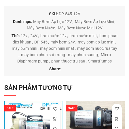
SKU:
DP-545-12V
Danh mục:
Máy Bơm Áp Lực 12V
,
Máy Bơm Áp Lực Mini
,
Máy Bơm Nước
,
Máy Bơm Nước Mini 12V
Thẻ:
12v
,
24V
,
bơm nước 12v
,
bơm nước mini
,
bom phun
diet khuan
,
DP-545
,
máy bơm 24v
,
may bom ap luc mini
,
máy bơm mini
,
may bom mini nhat
,
may bom nuoc rua tay
,
may bom phun sat trung
,
may phun suong
,
Micro
Diaphragm pump
,
phun thuoc tru sau
,
SmartPumps
Share:
SẢN PHẨM TƯƠNG TỰ
SALE
SALE