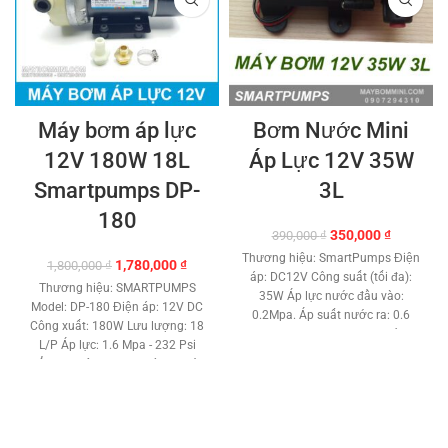
Máy bơm áp lực
Bơm Nước Mini
12V 180W 18L
Áp Lực 12V 35W
Smartpumps DP-
3L
180
Giá
Giá
350,000
₫
390,000
₫
gốc
hiện
Thương hiệu: SmartPumps Điện
Giá
Giá
1,780,000
₫
1,800,000
₫
là:
tại
áp: DC12V Công suất (tối đa):
gốc
hiện
390,000 ₫.
là:
Thương hiệu: SMARTPUMPS
35W Áp lực nước đầu vào:
là:
tại
350,000 ₫
Model: DP-180 Điện áp: 12V DC
0.2Mpa. Áp suất nước ra: 0.6
1,800,000 ₫.
là:
Công xuất: 180W Lưu lượng: 18
Mpa Lưu lượng: 2-3L/ phút.
1,780,000 ₫.
L/P Áp lực: 1.6 Mpa - 232 Psi
Công tắc áp suất tự động:
Đẩy cao trên 60 met. Kích thước
Không Vỏ bên ngoài: Nhựa ABS
ren gắn ống: 21 mm. Tự mồi
Lỏi mortor : Đồng Loại động cơ:
nước hút nước sâu 2 mét. Role
chổi than Xuất sứ: Trung Quốc
công tắt áp lực tự động. Chất
Cao Cấp Bảo hàng : 3 tháng
liệu: Nhựa ABS – Đồng – Gang