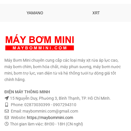
1 đổi 1.
Đầu bơm công nghệ mới chất
lượng. Motor lõi đồng cao cấp
YAMANO
XRT
tuổi thọ cao. Động cơ chổi than
cao cấp lâu mòn. Máy bơm
màng cao cấp công nghệ mới.
Nhiệt độ chất lỏng tối đa 60 độ
C. Kèm 2 đầu gắn ống. Trọng
lượng: 3.2 kg Kích thước: 250 x
130 x 120 mm. Bảo hành: 6
tháng
Máy Bơm Mini chuyên cung cấp các loại máy xịt rửa áp lực cao,
máy bơm chìm, bơm hóa chất, máy phun sương, máy bơm nước
mini, bơm trợ lực, van điện từ và hệ thống tưới tự động giá tốt
chính hãng.
ĐIỆN MÁY THÔNG MINH
15 Nguyễn Duy, Phường 3, Bình Thạnh, TP. Hồ Chí Minh.
Phone: 02873030399 - 0907294310
Email: maybommini.com@gmail.com
Website:
https://maybommini.com
Thời gian làm việc: 8H30 - 18H (CN nghỉ)