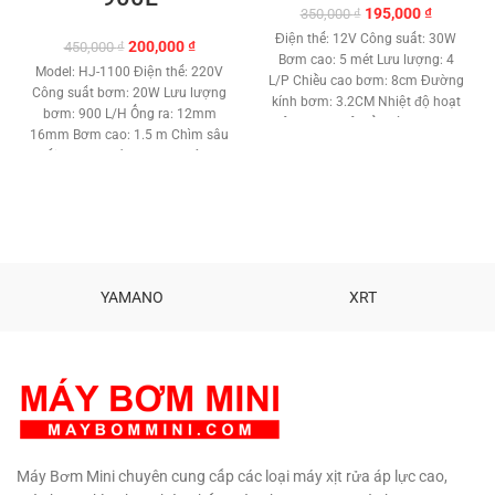
Giá
Giá
195,000
₫
350,000
₫
gốc
hiện
Điện thế: 12V Công suất: 30W
Giá
Giá
200,000
₫
450,000
₫
là:
tại
Bơm cao: 5 mét Lưu lượng: 4
gốc
hiện
350,000 ₫.
là:
Model: HJ-1100 Điện thế: 220V
L/P Chiều cao bơm: 8cm Đường
là:
tại
195,000 ₫
Công suất bơm: 20W Lưu lượng
kính bơm: 3.2CM Nhiệt độ hoạt
450,000 ₫.
là:
bơm: 900 L/H Ống ra: 12mm
động: 0-80 độ Đầu vào: 16mm
200,000 ₫.
16mm Bơm cao: 1.5 m Chìm sâu
Đầu ra: 6mm Kèm Adapter 12V.
tối đa: 1.5 mét Motor : Không
Bảo hành: 3 tháng. Sản phẩm
chổi than Chất liệu: Đồng –
cao cấp Khẳng định độ an toàn,
Nhựa ABS Tiêu chuẩn khán
chất lượng sản phẩm với người
nước: IPX8 Trọng lượng: 0.4 Kg
tiêu dung.
Hổ trợ kỹ thuật vĩnh
Tiêu chuẩn Châu Âu : CE Tình
viễn.
TƯ VẤN KỸ THUẬT – MUA
trạng: Hàng mới 100% Khẳng
HÀNG 0908997823 –
định độ an toàn, chất lượng sản
0908997872 0907294310 –
YAMANO
XRT
phẩm với người tiêu dung. Bảo
02873030399
hàng: 3 tháng Phân phối: MBM
Máy Bơm Mini chuyên cung cấp các loại máy xịt rửa áp lực cao,