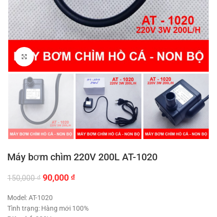
Click to enlarge
Máy bơm chìm 220V 200L AT-1020
Giá
Giá
90,000
₫
150,000
₫
gốc
hiện
là:
tại
Model: AT-1020
150,000 ₫.
là:
Tình trạng: Hàng mới 100%