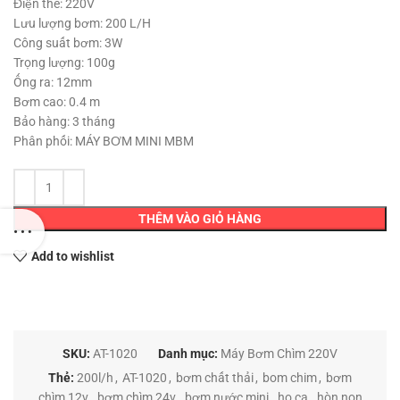
90,000 ₫.
Điện thế: 220V
Lưu lượng bơm: 200 L/H
Công suất bơm: 3W
Trọng lượng: 100g
Ống ra: 12mm
Bơm cao: 0.4 m
Bảo hàng: 3 tháng
Phân phối: MÁY BƠM MINI MBM
THÊM VÀO GIỎ HÀNG
Add to wishlist
SKU:
AT-1020
Danh mục:
Máy Bơm Chìm 220V
Thẻ:
200l/h
,
AT-1020
,
bơm chất thải
,
bom chim
,
bơm
chìm 12v
,
bơm chìm 24v
,
bơm nước mini
,
ho ca
,
hòn non