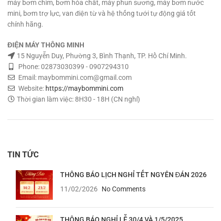
máy bơm chìm, bơm hóa chất, máy phun sương, máy bơm nước
mini, bơm trợ lực, van điện từ và hệ thống tưới tự động giá tốt
chính hãng.
ĐIỆN MÁY THÔNG MINH
15 Nguyễn Duy, Phường 3, Bình Thạnh, TP. Hồ Chí Minh.
Phone: 02873030399 - 0907294310
Email: maybommini.com@gmail.com
Website:
https://maybommini.com
Thời gian làm việc: 8H30 - 18H (CN nghỉ)
TIN TỨC
THÔNG BÁO LỊCH NGHỈ TẾT NGYÊN ĐÁN 2026
11/02/2026
No Comments
THÔNG BÁO NGHỈ LỄ 30/4 VÀ 1/5/2025