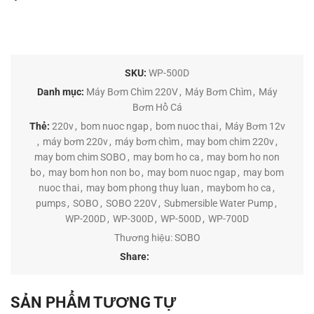
SKU:
WP-500D
Danh mục:
Máy Bơm Chìm 220V
,
Máy Bơm Chìm
,
Máy
Bơm Hồ Cá
Thẻ:
220v
,
bom nuoc ngap
,
bom nuoc thai
,
Máy Bơm 12v
,
máy bơm 220v
,
máy bơm chìm
,
may bom chim 220v
,
may bom chim SOBO
,
may bom ho ca
,
may bom ho non
bo
,
may bom hon non bo
,
may bom nuoc ngap
,
may bom
nuoc thai
,
may bom phong thuy luan
,
maybom ho ca
,
pumps
,
SOBO
,
SOBO 220V
,
Submersible Water Pump
,
WP-200D
,
WP-300D
,
WP-500D
,
WP-700D
Thương hiệu:
SOBO
Share:
SẢN PHẨM TƯƠNG TỰ