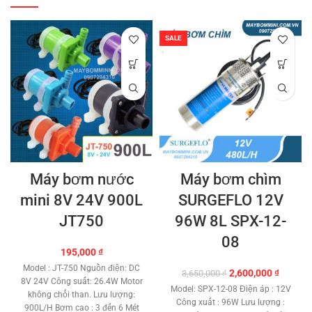
SALE
Máy bơm nước
Máy bơm chìm
mini 8V 24V 900L
SURGEFLO 12V
JT750
96W 8L SPX-12-
08
195,000
₫
Model : JT-750 Nguồn điện: DC
Giá
Giá
2,600,000
₫
3,650,000
₫
8V 24V Công suất: 26.4W Motor
gốc
hiện
Model: SPX-12-08 Điện áp : 12V
không chổi than. Lưu lượng:
là:
tại
Công xuất : 96W Lưu lượng :
900L/H Bơm cao : 3 đến 6 Mét
3,650,000 ₫.
là: