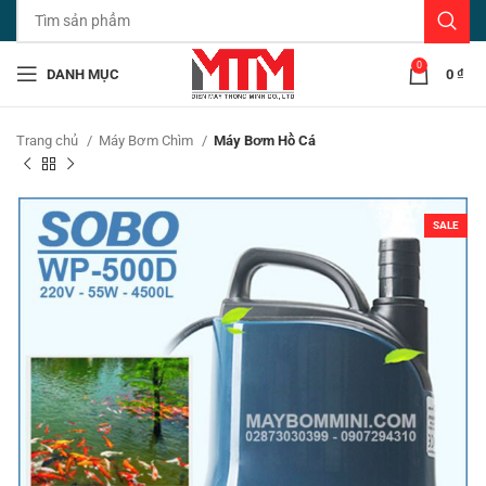
0
DANH MỤC
0
₫
Trang chủ
Máy Bơm Chìm
Máy Bơm Hồ Cá
SALE