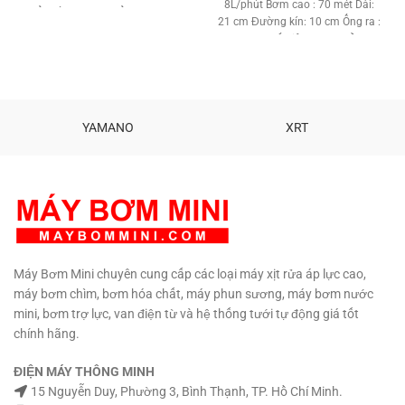
8L/phút Bơm cao : 70 mét Dài:
Đầu vào: 16mm Đầu ra: 12mm
2,600,0
21 cm Đường kín: 10 cm Ống ra :
Nhiệt độ nước: 0 độ C đến 60 độ
13 mm Chất liệu: Inox - Đồng -
C Chất liệu: Nhựa - Đồng. Chạy
Nhựa ABS Motor công nghệ mới.
liên tục 24/24. Kích thước: 80 *
Bơm liên tực 24/24. Trọng lượng
68 * 43 mm Tiêu chuẩn: IP68
: 3 Kg Bảo hành: 6 tháng Phân
Trọng lượng: 100g Bảo hành: 3
phối:
Máy Bơm Mini MBM
Sản
tháng.
Hổ trợ kỹ thuật vĩnh viễn.
phẩm cao cấp Khẳng định độ an
YAMANO
XRT
Phân phối: Maybommini.com
TƯ
toàn và chất lượng.
Hổ trợ kỹ
VẤN KỸ THUẬT – MUA HÀNG
thuật vĩnh viễn.
TƯ VẤN KỸ
0908997823 – 0908997872
THUẬT – MUA HÀNG
0907294310 – 02873030399
0908997823 – 0908997872
0907294310 – 02873030399
Máy Bơm Mini chuyên cung cấp các loại máy xịt rửa áp lực cao,
máy bơm chìm, bơm hóa chất, máy phun sương, máy bơm nước
mini, bơm trợ lực, van điện từ và hệ thống tưới tự động giá tốt
chính hãng.
ĐIỆN MÁY THÔNG MINH
15 Nguyễn Duy, Phường 3, Bình Thạnh, TP. Hồ Chí Minh.