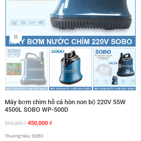
Click to enlarge
Máy bơm chìm hồ cá hòn non bộ 220V 55W
4500L SOBO WP-500D
Giá
Giá
450,000
₫
595,000
₫
gốc
hiện
là:
tại
Thương hiệu: SOBO