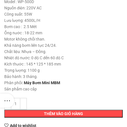
595,000 ₫.
là:
Model : WP-500D
450,000 ₫.
Nguồn điện: 220V AC
Công suất: 55W
Lưu lượng: 4500L/H
Bơm cao : 2.5 Mét
Ống nước : 18-22 mm
Motor không chổi than.
Khả năng bơm liên tực 24/24.
Chất liệu: Nhựa – Đồng.
Nhiệt độ nước: 0 độ C đến 60 độ C
Kích thước : 145 * 125 * 185 mm
Trọng lượng: 1100 g
Bảo hành: 3 tháng.
Phân phối:
Máy Bơm Mini MBM
Sản phẩm cao cấp
THÊM VÀO GIỎ HÀNG
Add to wishlist