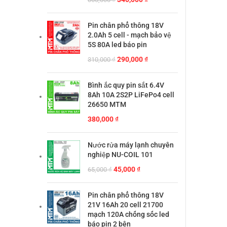
gốc
hiện
là:
tại
Pin chân phổ thông 18V
360,000 ₫.
là:
2.0Ah 5 cell - mạch bảo vệ
340,000 ₫.
5S 80A led báo pin
Giá
Giá
290,000
₫
310,000
₫
gốc
hiện
là:
tại
Bình ắc quy pin sắt 6.4V
310,000 ₫.
là:
8Ah 10A 2S2P LiFePo4 cell
290,000 ₫.
26650 MTM
380,000
₫
Nước rửa máy lạnh chuyên
nghiệp NU-COIL 101
Giá
Giá
45,000
₫
65,000
₫
gốc
hiện
là:
tại
Pin chân phổ thông 18V
65,000 ₫.
là:
21V 16Ah 20 cell 21700
45,000 ₫.
mạch 120A chống sốc led
báo pin 2 bên