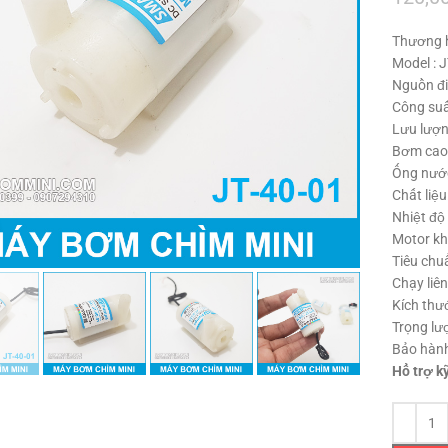
Thương 
Model : 
Nguồn đi
Công suấ
Lưu lượn
Bơm cao 
Ống nướ
Chất liệ
Nhiệt độ
Click to enlarge
Motor kh
Tiêu chu
Chạy liên
Kích thư
Trọng lư
Bảo hành
Hổ trợ ky