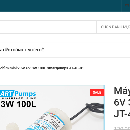
CHỌN DANH MỤ
N TỨC
THÔNG TIN
LIÊN HỆ
chìm mini 2.5V 6V 3W 100L Smartpumps JT-40-01
Máy
SALE
6V 
JT-
120,0