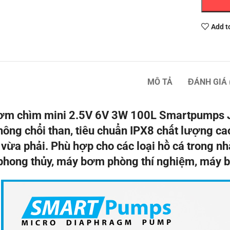
Add t
MÔ TẢ
ĐÁNH GIÁ 
m chìm mini 2.5V 6V 3W 100L Smartpumps J
hông chổi than, tiêu chuẩn IPX8 chất lượng cao
vừa phải. Phù hợp cho các loại hồ cá trong n
hong thủy, máy bơm phòng thí nghiệm, máy b