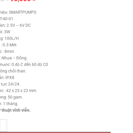
gốc
hiện
hiệu: SMARTPUMPS
là:
tại
JT-40-01
120,000 ₫.
là:
ện: 2.5V – 6V DC
90,000 ₫.
t: 3W
g: 100L/H
: 0.3 Mét
c : 8mm
u: Nhựa – Đồng.
 nước: 0 độ C đến 60 độ C0
ông chổi than.
ẩn: IPX8
 tực 24/24.
ớc : 42 x 23 x 22 mm
ợng: 50 gam.
: 1 tháng.
̃ thuật vĩnh viễn.