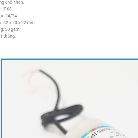
g chổi than.
: IPX8
tực 24/24.
 : 42 x 23 x 22 mm
g: 50 gam.
1 tháng.