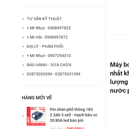
TƯ VẤN KỸ THUẬT
+ Mr Nhựt - 0908997823
+ Mr Hải - 0908997872
ĐẠI LÝ - PHÂN PHỐI
+ Mr Nhựt - 0907294310
Máy bơ
BẢO HÀNH - SỬA CHỮA
nhất k
02873030399 - 02873031399
lượng 
nước p
HÀNG MỚI VỀ
Pin chân phổ thông 18V
2.5Ah 5 cell - mạch bảo vệ
5S 80A led báo pin
Giá
Giá
340,000
₫
360,000
₫