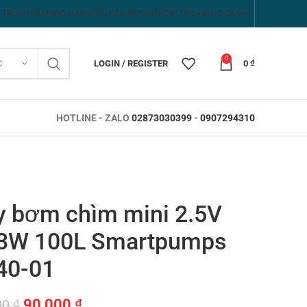
TRUNG TÂM BẢO HÀNH
YÊU CẦU BÁO GIÁ
HỢP TÁC KINH DOANH
0
C
LOGIN / REGISTER
0
₫
HOTLINE - ZALO
02873030399
-
0907294310
 bơm chìm mini 2.5V
3W 100L Smartpumps
40-01
Giá
Giá
90,000
₫
00
₫