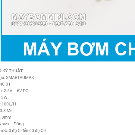
Ố KỸ THUẬT
iệu: SMARTPUMPS
-40-01
n: 2.5V – 6V DC
: 3W
: 100L/H
0.3 Mét
: 8mm
 Nhựa – Đồng.
ước: 0 độ C đến 60 độ C0