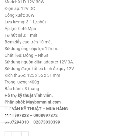
350,000 ₫.
là:
Model: XLD-12V-30W
195,000 ₫.
Điện áp: 12V DC
Công xuất: 30W
Lưu lượng: 3.1 L/phút
Áp lực: 0.46 Mpa
Tự hút sâu: 1 mét
Bơm đẩy cao trên 10 mét
Sử dụng ống chịu lực 12mm.
Chất liệu: Đồng – Nhựa
Sử dụng nguồn điện adapter 12V 3A.
Sử dụng được tất cả bình ắc quy 12V.
Kích thước: 125 x 55 x 51 mm
Trọng lượng: 400g
Bảo hành: 3 tháng
Hổ trợ kỹ thuật vĩnh viễn.
Phân phối: Maybommini.com
TƯ VẤN KỸ THUẬT – MUA HÀNG
0908997823 – 0908997872
0907294310 – 02873030399