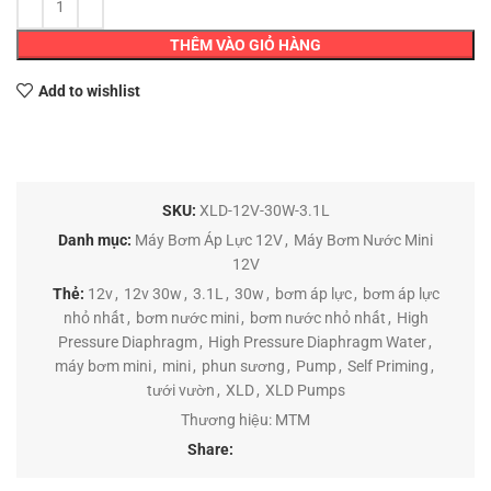
THÊM VÀO GIỎ HÀNG
Add to wishlist
SKU:
XLD-12V-30W-3.1L
Danh mục:
Máy Bơm Áp Lực 12V
,
Máy Bơm Nước Mini
12V
Thẻ:
12v
,
12v 30w
,
3.1L
,
30w
,
bơm áp lực
,
bơm áp lực
nhỏ nhất
,
bơm nước mini
,
bơm nước nhỏ nhất
,
High
Pressure Diaphragm
,
High Pressure Diaphragm Water
,
máy bơm mini
,
mini
,
phun sương
,
Pump
,
Self Priming
,
tưới vườn
,
XLD
,
XLD Pumps
Thương hiệu:
MTM
Share: