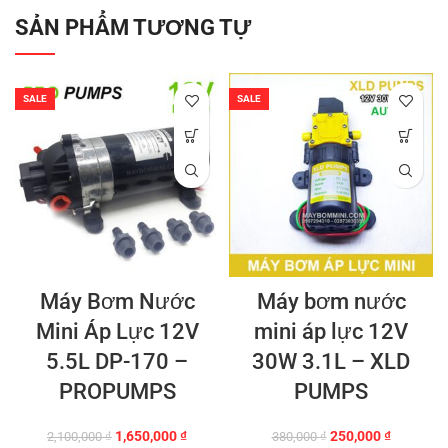
SẢN PHẨM TƯƠNG TỰ
SALE
SALE
Máy Bơm Nước
Máy bơm nước
Mini Áp Lực 12V
mini áp lực 12V
5.5L DP-170 –
30W 3.1L – XLD
PROPUMPS
PUMPS
Giá
Giá
Giá
Giá
1,650,000
₫
250,000
₫
2,100,000
₫
380,000
₫