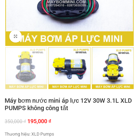
Click to enlarge
Máy bơm nước mini áp lực 12V 30W 3.1L XLD
PUMPS không công tắt
Giá
Giá
195,000
₫
350,000
₫
gốc
hiện
là:
tại
Thương hiệu: XLD Pumps