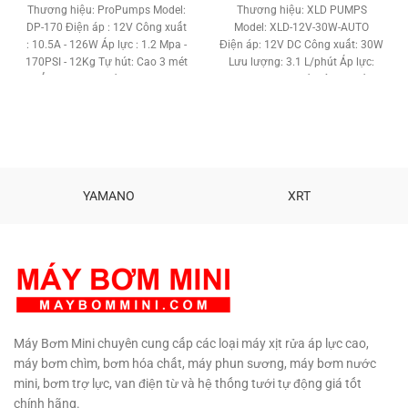
gốc
hiện
gốc
hiện
Thương hiệu: ProPumps Model:
Thương hiệu: XLD PUMPS
là:
tại
là:
tại
DP-170 Điện áp : 12V Công xuất
Model: XLD-12V-30W-AUTO
2,100,000 ₫.
là:
380,000 ₫.
là:
: 10.5A - 126W Áp lực : 1.2 Mpa -
Điện áp: 12V DC Công xuất: 30W
1,650,000 ₫.
250,000 ₫
170PSI - 12Kg Tự hút: Cao 3 mét
Lưu lượng: 3.1 L/phút Áp lực:
Đẩy cao: > 20 mét Lưu lượng :
0.46 Mpa Tự hút sâu: 1 mét
5.5 L/phút Công tắt áp lực
Công tắt áp lực tự động. Bơm
tự động: Có Chất liệu: Đồng -
đẩy cao trên 10 mét Sử dụng
Nhựa Tiếng ồn: < 38 db Kích
ống chịu lực 12mm. Chất liệu:
thước: 26 x 10 x 10 cm Trọng
Đồng - Nhựa Sử dụng nguồn
lượng: 1.5 Kg Bảo hành: 6 tháng
điện adapter 12V 3A. Sử dụng
được tất cả bình ắc quy 12V.
YAMANO
XRT
Kích thước: 125 x 55 x 51 mm
Trọng lượng: 500g Bảo hành: 3
tháng
Hổ trợ kỹ thuật vĩnh viễn.
Phân phối: Maybommini.com
TƯ
VẤN KỸ THUẬT – MUA HÀNG
0908997823 – 0908997872
0907294310 – 02873030399
Máy Bơm Mini chuyên cung cấp các loại máy xịt rửa áp lực cao,
máy bơm chìm, bơm hóa chất, máy phun sương, máy bơm nước
mini, bơm trợ lực, van điện từ và hệ thống tưới tự động giá tốt
chính hãng.