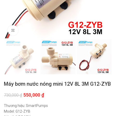
Click to enlarge
Máy bơm nước nóng mini 12V 8L 3M G12-ZYB
Giá
Giá
550,000
₫
730,000
₫
gốc
hiện
là:
tại
Thương hiệu: SmartPumps
730,000 ₫.
là:
Model: G12-ZYB