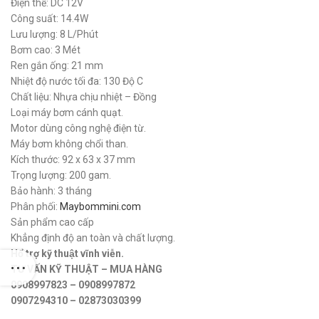
550,000 ₫.
Điện thế: DC 12V
Công suất: 14.4W
Lưu lượng: 8 L/Phút
Bơm cao: 3 Mét
Ren gắn ống: 21 mm
Nhiệt độ nước tối đa: 130 Độ C
Chất liệu: Nhựa chịu nhiệt – Đồng
Loại máy bơm cánh quạt.
Motor dùng công nghệ điện từ.
Máy bơm không chổi than.
Kích thước: 92 x 63 x 37 mm
Trọng lượng: 200 gam.
Bảo hành: 3 tháng
Phân phối:
Maybommini.com
Sản phẩm cao cấp
Khẳng định độ an toàn và chất lượng.
Hổ trợ kỹ thuật vĩnh viễn.
TƯ VẤN KỸ THUẬT – MUA HÀNG
0908997823 – 0908997872
0907294310 – 02873030399