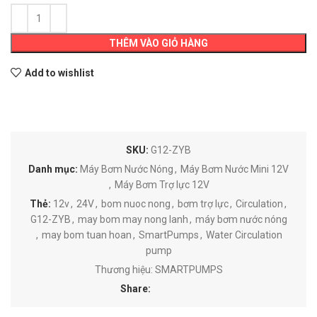
THÊM VÀO GIỎ HÀNG
Add to wishlist
SKU:
G12-ZYB
Danh mục:
Máy Bơm Nước Nóng
,
Máy Bơm Nước Mini 12V
,
Máy Bơm Trợ lực 12V
Thẻ:
12v
,
24V
,
bom nuoc nong
,
bơm trợ lực
,
Circulation
,
G12-ZYB
,
may bom may nong lanh
,
máy bơm nước nóng
,
may bom tuan hoan
,
SmartPumps
,
Water Circulation
pump
Thương hiệu:
SMARTPUMPS
Share: