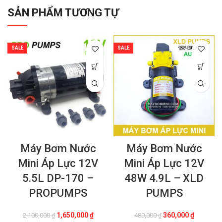
SẢN PHẨM TƯƠNG TỰ
SALE
SALE
Máy Bơm Nước
Máy Bơm Nước
Mini Áp Lực 12V
Mini Áp Lực 12V
5.5L DP-170 –
48W 4.9L – XLD
PROPUMPS
PUMPS
Giá
Giá
Giá
Giá
1,650,000
₫
360,000
₫
2,100,000
₫
480,000
₫