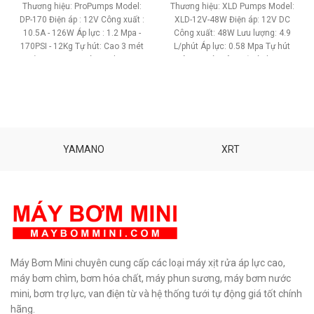
gốc
hiện
gốc
hiện
Thương hiệu: ProPumps Model:
Thương hiệu: XLD Pumps Model:
là:
tại
là:
tại
DP-170 Điện áp : 12V Công xuất :
XLD-12V-48W Điện áp: 12V DC
2,100,000 ₫.
là:
480,000 ₫.
là:
10.5A - 126W Áp lực : 1.2 Mpa -
Công xuất: 48W Lưu lượng: 4.9
1,650,000 ₫.
360,000 
170PSI - 12Kg Tự hút: Cao 3 mét
L/phút Áp lực: 0.58 Mpa Tự hút
Đẩy cao: > 20 mét Lưu lượng :
sâu: 1 mét Công tắt áp lực tự
5.5 L/phút Công tắt áp lực
động. Bơm đẩy cao trên 10 mét
tự động: Có Chất liệu: Đồng -
Sử dụng ống chịu lực 12mm.
Nhựa Tiếng ồn: < 38 db Kích
Chất liệu: Đồng - Nhựa Sử dụng
thước: 26 x 10 x 10 cm Trọng
nguồn điện adapter 12V 3A. Sử
lượng: 1.5 Kg Bảo hành: 6 tháng
dụng được tất cả bình ắc quy
12V. Kích thước: 125 x 55 x 51
YAMANO
XRT
mm Trọng lượng: 600 gam Bảo
hành: 3 tháng
Hổ trợ kỹ thuật
vĩnh viễn.
Phân phối:
Maybommini.com
TƯ VẤN KỸ
THUẬT – MUA HÀNG
0908997823 – 0908997872
0907294310 – 02873030399
Máy Bơm Mini chuyên cung cấp các loại máy xịt rửa áp lực cao,
máy bơm chìm, bơm hóa chất, máy phun sương, máy bơm nước
mini, bơm trợ lực, van điện từ và hệ thống tưới tự động giá tốt chính
hãng.