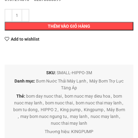
THÊM VÀO GIỎ HÀNG
Add to wishlist
SKU:
SMALL-HIPPO-3M
Danh mục:
Bơm Nước Thải Máy Lạnh
,
Máy Bơm Trợ Lực
Tăng Áp
Thẻ:
bom day nuoc thai
,
bom nuoc may dieu hoa
,
bom
nuoc may lanh
,
bom nuoc thai
,
bom nuoc thai may lanh
,
bom tu dong
,
HIPPO 2
,
King pump
,
Kingpump
,
Máy Bơm
,
may bom nuoc ngung tu
,
may lanh
,
nuoc may lanh
,
nuoc thai may lanh
Thương hiệu:
KINGPUMP