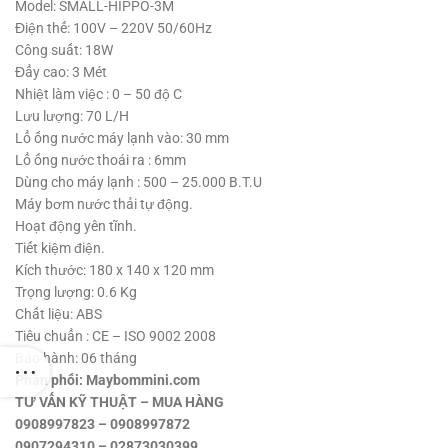
1,240,000 ₫.
là:
Model: SMALL-HIPPO-3M
890,000 ₫.
Điện thế: 100V – 220V 50/60Hz
Công suất: 18W
Đẩy cao: 3 Mét
Nhiệt làm việc : 0 – 50 độ C
Lưu lượng: 70 L/H
Lổ ống nước máy lạnh vào: 30 mm
Lổ ống nước thoái ra : 6mm
Dùng cho máy lạnh : 500 – 25.000 B.T.U
Máy bơm nước thải tự động.
Hoạt động yên tĩnh.
Tiết kiệm điện.
Kích thước: 180 x 140 x 120 mm
Trọng lượng: 0.6 Kg
Chất liệu: ABS
Tiêu chuẩn : CE – ISO 9002 2008
Bảo hành: 06 tháng
Phân phối: Maybommini.com
TƯ VẤN KỸ THUẬT – MUA HÀNG
0908997823 – 0908997872
0907294310 – 02873030399