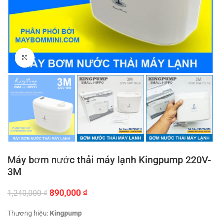
Click to enlarge
Máy bơm nước thải máy lạnh Kingpump 220V-
3M
Giá
Giá
890,000
₫
1,240,000
₫
gốc
hiện
là:
tại
Thương hiệu:
Kingpump