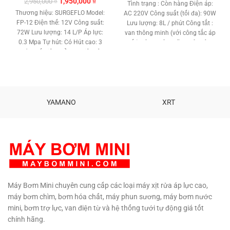
Giá
Giá
1,950,000
₫
2,950,000
₫
Tình trạng : Còn hàng Điện áp:
gốc
hiện
Thương hiệu: SURGEFLO Model:
AC 220V Công suất (tối đa): 90W
là:
tại
FP-12 Điện thế: 12V Công suất:
Lưu lượng: 8L / phút Công tắt :
2,950,000 ₫.
là:
72W Lưu lượng: 14 L/P Áp lực:
van thông minh (với công tắc áp
1,950,000 ₫.
0.3 Mpa Tự hút: Có Hút cao: 3
suất)
Hảng chính hãng
Bảo hành:
Mét Chất liệu: Đồng Nhiệt độ
6 tháng
Ship hàng đi toàn quốc
làm việc: 0 - 140 độ C Kích
Gọi : 090 729 4310
thước: 215 x 135 x 110 Trọng
lượng: 2.5 Kg Bảo hành: 6 tháng
Phân phối: MBM-
MAYBOMMINI.COM Công nghệ
YAMANO
XRT
USA
Máy Bơm Mini chuyên cung cấp các loại máy xịt rửa áp lực cao,
máy bơm chìm, bơm hóa chất, máy phun sương, máy bơm nước
mini, bơm trợ lực, van điện từ và hệ thống tưới tự động giá tốt
chính hãng.