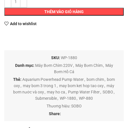
THÊM VÀO GIỎ HÀNG
Add to wishlist
SKU:
WP-1880
Danh mục:
Máy Bơm Chìm 220V
,
Máy Bơm Chìm
,
Máy
Bơm Hồ Cá
Thẻ:
Aquarium Powerhead Pump Water
,
bom chim
,
bom
oxy
,
may bom 3 trong 1
,
may bom ket hop tao oxy
,
máy
bơm nước và oxy
,
may ho ca
,
Pump Water Filter
,
SOBO
,
Submersible
,
WP-1880
,
WP-880
Thương hiệu:
SOBO
Share: