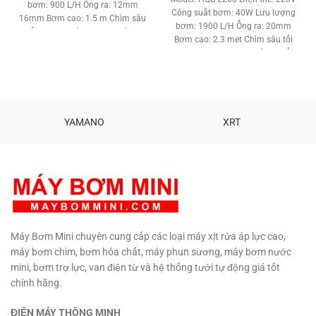
bơm: 900 L/H Ống ra: 12mm
là:
tại
200,000 ₫.
Công suất bơm: 40W Lưu lượng
16mm Bơm cao: 1.5 m Chìm sâu
550,000 ₫.
là:
bơm: 1900 L/H Ống ra: 20mm
tối đa: 1.5 mét Motor : Không
320,000 ₫
Bơm cao: 2.3 met Chìm sâu tối
chổi than Chất liệu: Đồng –
đa: 2.5 met Motor : Không chổi
Nhựa ABS Tiêu chuẩn khán
than Chất liệu: Đồng – Nhựa
nước: IPX8 Trọng lượng: 0.4 Kg
ABS Tiêu chuẩn khán nước: IPX8
Tiêu chuẩn Châu Âu : CE Tình
Trọng lượng: 1.0 Kg Tiêu chuẩn
trạng: Hàng mới 100% Khẳng
Châu Âu : CE Hoạt động yên
định độ an toàn, chất lượng sản
tĩnh. Chạy liên tục 24/24 tốt. Tiết
YAMANO
XRT
phẩm với người tiêu dung. Bảo
kiệm điện. Tình trạng: Hàng mới
hàng: 3 tháng Phân phối: MBM
100% Bảo hành: 3 tháng Phân
phối: Maybommini.com Hổ trợ
kỹ thuật vĩnh viễn.
TƯ VẤN KỸ
THUẬT – MUA HÀNG MUA SỐ
LƯỢNG CÓ GIÁ SỈ
0908997823
– 0908997872 0907294310 –
02873030399
Máy Bơm Mini chuyên cung cấp các loại máy xịt rửa áp lực cao,
máy bơm chìm, bơm hóa chất, máy phun sương, máy bơm nước
mini, bơm trợ lực, van điện từ và hệ thống tưới tự động giá tốt
chính hãng.
ĐIỆN MÁY THÔNG MINH