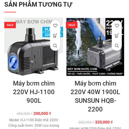
SẢN PHẨM TƯƠNG TỰ
SALE
SALE
Máy bơm chìm
Máy bơm chìm
220V HJ-1100
220V 40W 1900L
900L
SUNSUN HQB-
2200
Giá
Giá
200,000
₫
450,000
₫
gốc
hiện
Model: HJ-1100 Điện thế: 220V
Giá
Giá
320,000
₫
550,000
₫
là:
tại
Công suất bơm: 20W Lưu lượng
gốc
hiện
450,000 ₫.
là:
Model: HQB-2200 Điện thế: 220V