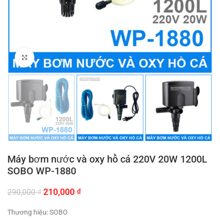
Click to enlarge
Máy bơm nước và oxy hồ cá 220V 20W 1200L
SOBO WP-1880
Giá
Giá
210,000
₫
290,000
₫
gốc
hiện
là:
tại
Thương hiệu: SOBO