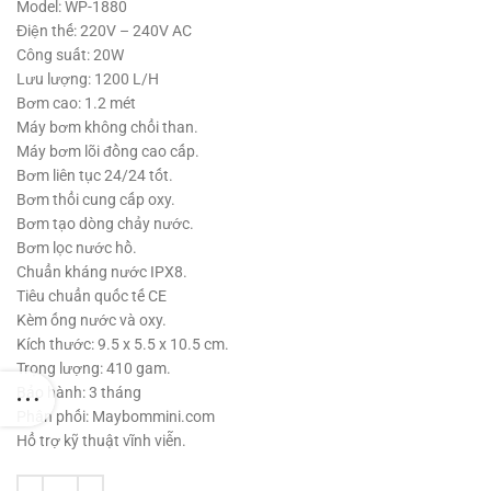
290,000 ₫.
là:
Model: WP-1880
210,000 ₫.
Điện thế: 220V – 240V AC
Công suất: 20W
Lưu lượng: 1200 L/H
Bơm cao: 1.2 mét
Máy bơm không chổi than.
Máy bơm lõi đồng cao cấp.
Bơm liên tục 24/24 tốt.
Bơm thổi cung cấp oxy.
Bơm tạo dòng chảy nước.
Bơm lọc nước hồ.
Chuẩn kháng nước IPX8.
Tiêu chuẩn quốc tế CE
Kèm ống nước và oxy.
Kích thước: 9.5 x 5.5 x 10.5 cm.
Trọng lượng: 410 gam.
Bảo hành: 3 tháng
Phân phối: Maybommini.com
Hổ trợ kỹ thuật vĩnh viễn.