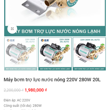
Click to enlarge
Máy bơm trợ lực nước nóng 220V 280W 20L
Giá
Giá
1,980,000
₫
2,200,000
₫
gốc
hiện
là:
tại
Điện áp: AC 220V
2,200,000 ₫.
là:
Công suất (tối đa): 280W