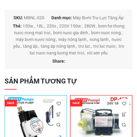
SKU:
MBNL-020
Danh mục:
Máy Bơm Trợ Lực Tăng Áp
Thẻ:
150w
,
18L
,
220v
,
220V 150w
,
280W
,
bom he thong
nuoc nong mat troi
,
bom nuoc gia dinh
,
bom nuoc nong
,
máy bơm nước nóng
,
máy nóng lạnh
,
nong lanh
,
nước
yếu
,
tăng áp
,
tăng áp nóng lạnh
,
tro luc
,
tro luc nuoc
,
tro
luc nuoc nang luong mat troi
,
vòi sen yếu
Share:
SẢN PHẨM TƯƠNG TỰ
SALE
SALE