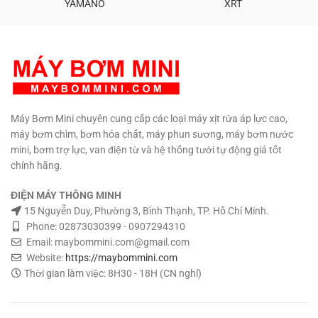
chổi than. Motor lõi đồng cao
YAMANO
XRT
tuổi thọ cao. Động cơ chổi than
cấp. Bơm tự động khi mở nước.
cao cấp lâu mòn. Máy bơm
Adapter 220V - 24V DC. Ren nối
màng cao cấp công nghệ mới.
ống 21mm. Trọng lượng: 0.7 Kg
Nhiệt độ chất lỏng tối đa 60 độ
Bảo hành: 6 tháng
Hỗ trợ kỹ
C. Kèm 2 đầu gắn ống. Trọng
thuật vĩnh viễn.
lượng: 3.2 kg Kích thước: 250 x
130 x 120 mm. Bảo hành : 6
tháng
Máy Bơm Mini chuyên cung cấp các loại máy xịt rửa áp lực cao,
máy bơm chìm, bơm hóa chất, máy phun sương, máy bơm nước
mini, bơm trợ lực, van điện từ và hệ thống tưới tự động giá tốt
chính hãng.
ĐIỆN MÁY THÔNG MINH
15 Nguyễn Duy, Phường 3, Bình Thạnh, TP. Hồ Chí Minh.
Phone: 02873030399 - 0907294310
Email: maybommini.com@gmail.com
Website:
https://maybommini.com
Thời gian làm việc: 8H30 - 18H (CN nghỉ)