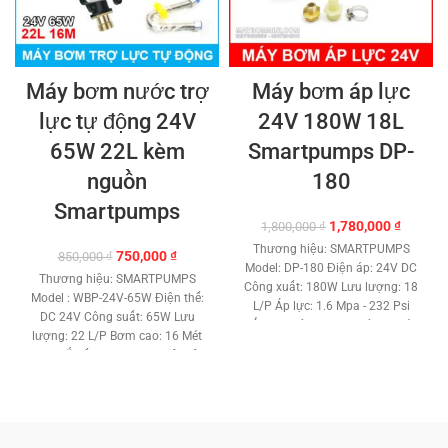
Máy bơm nước trợ
Máy bơm áp lực
lực tự động 24V
24V 180W 18L
65W 22L kèm
Smartpumps DP-
nguồn
180
Smartpumps
Giá
Giá
1,780,000
₫
1,800,000
₫
gốc
hiện
Thương hiệu: SMARTPUMPS
Giá
Giá
750,000
₫
850,000
₫
là:
tại
Model: DP-180 Điện áp: 24V DC
gốc
hiện
1,800,000 ₫.
là:
Thương hiệu: SMARTPUMPS
Công xuất: 180W Lưu lượng: 18
là:
tại
1,780,0
Model : WBP-24V-65W Điện thế:
L/P Áp lực: 1.6 Mpa - 232 Psi
850,000 ₫.
là:
DC 24V Công suất: 65W Lưu
Đẩy cao trên 60 met. Kích thước
750,000 ₫.
lượng: 22 L/P Bơm cao: 16 Mét
ren gắn ống: 21 mm. Tự mồi
Ren gắn ống: 21 mm Nhiệt độ
nước hút nước sâu 2 mét. Role
nước tối đa: 140 Độ C Chất liệu:
công tắt áp lực tự động. Chất
Nhựa chịu nhiệt - Đồng Loại máy
liệu: Nhựa ABS – Đồng – Gang
bơm cánh quạt. Motor dùng
Đầu bơm công nghệ mới chất
công nghệ điện từ. Motor không
lượng. Motor lõi đồng cao cấp