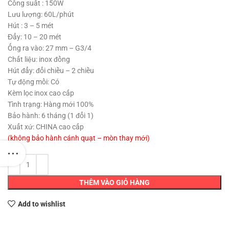
2,100,000 ₫.
là:
Công suất : 150W
1,850,000 ₫.
Lưu lượng: 60L/phút
Hút : 3 – 5 mét
Đẩy: 10 – 20 mét
Ống ra vào: 27 mm – G3/4
Chất liệu: inox đồng
Hút đẩy: đổi chiều – 2 chiều
Tự động mồi: Có
Kèm lọc inox cao cấp
Tình trạng: Hàng mới 100%
Bảo hành: 6 tháng (1 đổi 1)
Xuất xứ: CHINA cao cấp
(không bảo hành cánh quạt – mòn thay mới)
THÊM VÀO GIỎ HÀNG
Add to wishlist