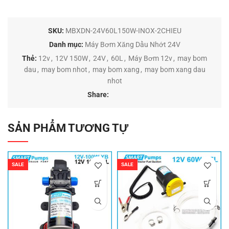
SKU:
MBXDN-24V60L150W-INOX-2CHIEU
Danh mục:
Máy Bơm Xăng Dầu Nhớt 24V
Thẻ:
12v
,
12V 150W
,
24V
,
60L
,
Máy Bơm 12v
,
may bom
dau
,
may bom nhot
,
may bom xang
,
may bom xang dau
nhot
Share:
SẢN PHẨM TƯƠNG TỰ
SALE
SALE