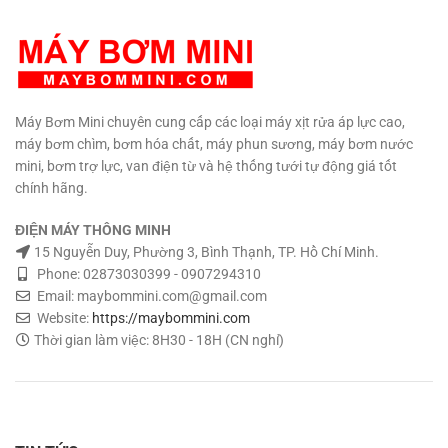
Trọng lượng: 900g Bảo hành: 3
độ C. Chất liệu: Nhựa ABS –
tháng
Hổ trợ kỹ thuật vĩnh viễn.
Đồng – Gang Kích thước: 165 x
TƯ VẤN KỸ THUẬT – MUA HÀNG
95 x 60 mm. Trọng lượng: 1.2 kg
0908997823 – 0908997872
Hổ trợ kỹ thuật vĩnh viễn.
TƯ
0907294310 – 02873030399
VẤN KỸ THUẬT – MUA HÀNG
0908997823 – 0908997872
Máy Bơm Mini chuyên cung cấp các loại máy xịt rửa áp lực cao,
0907294310 – 02873030399
máy bơm chìm, bơm hóa chất, máy phun sương, máy bơm nước
mini, bơm trợ lực, van điện từ và hệ thống tưới tự động giá tốt
chính hãng.
ĐIỆN MÁY THÔNG MINH
15 Nguyễn Duy, Phường 3, Bình Thạnh, TP. Hồ Chí Minh.
Phone: 02873030399 - 0907294310
Email: maybommini.com@gmail.com
Website:
https://maybommini.com
Thời gian làm việc: 8H30 - 18H (CN nghỉ)