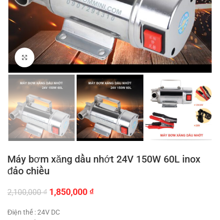
Click to enlarge
Máy bơm xăng dầu nhớt 24V 150W 60L inox
đảo chiều
Giá
Giá
1,850,000
₫
2,100,000
₫
gốc
hiện
là:
tại
Điện thế : 24V DC