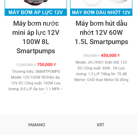
Máy bơm nước
Máy bơm hút dầu
mini áp lực 12V
nhớt 12V 60W
100W 8L
1.5L Smartpumps
Smartpumps
Giá
Giá
450,000
₫
700,000
₫
gốc
hiện
Model: JH-JY001 Điện thế: 12V
Giá
Giá
750,000
₫
1,250,000
₫
là:
tại
DC Công suất: 60W - 5A Lưu
gốc
hiện
700,000 ₫.
là:
Thương hiệu: SMARTPUMPS
lượng: 1.5 L/P Tiếng ồn: 70 dB
là:
tại
450,000 ₫
Model: 12V-100W-YB Điện áp:
Mortor: Chổi than Motor lõi đồng
1,250,000 ₫.
là:
12V DC Công xuất: 100W Lưu
cao cấp. Máy bơm tự hút. Đẩy
750,000 ₫.
lượng: 8.0 L/P Áp lực: 1.1 MPA –
cao: 0.7 met. Đầu bơm công
11 BAR – 160 PSI Đẩy cao trên
nghệ bánh răng. Loại máy bơm
10 met. Kích thước gắn ống: 12
dầu nhớt - Oil Pump Chất liệu:
mm. Tự hút nước sâu 1.5 mét.
Nhựa, Gang, Đồng. Máy bơm
Máy bơm màng cao cấp. Role
không được chạy liên tục quá 25
công tắt áp lực tự động. Đầu
phút. Phụ kiện: Ống vào 1.2m ,
bơm công nghệ mới chất lượng.
YAMANO
XRT
Ống ra 1.2m, kẹp bình, cổ dê.
Motor lõi đồng cao cấp tuổi thọ
Kích thước: 85 x 130 x 125 mm
cao. Nhiệt độ chất lỏng tối đa 60