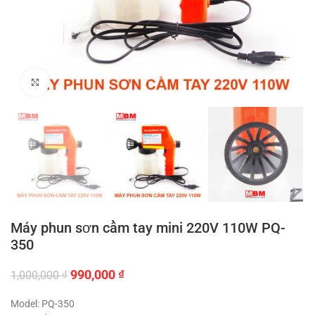
Click to enlarge
Máy phun sơn cầm tay mini 220V 110W PQ-
350
Giá
Giá
990,000
₫
1,000,000
₫
gốc
hiện
là:
tại
Model: PQ-350