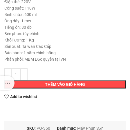
1,000,000 ₫.
là:
Điện thế: 220V
990,000 ₫.
Công suất: 110W
Bình chứa: 600 ml
Ống dây: 1 met
Tiếng ồn: 80 db
Béc phun: tùy chỉnh.
Khối lượng: 1 Kg
Sản xuất: Taiwan Cao Cấp
Bảo hành: 1 năm chính hãng.
Phân phối: MBM Độc quyền tại VN
THÊM VÀO GIỎ HÀNG
Add to wishlist
SKU:
PQ-350
Danh mục:
Máy Phun Sơn