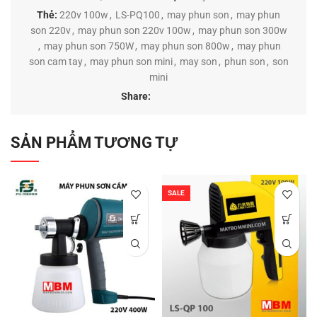
Thẻ:
220v 100w
,
LS-PQ100
,
may phun son
,
may phun
son 220v
,
may phun son 220v 100w
,
may phun son 300w
,
may phun son 750W
,
may phun son 800w
,
may phun
son cam tay
,
may phun son mini
,
may son
,
phun son
,
son
mini
Share:
SẢN PHẨM TƯƠNG TỰ
SALE