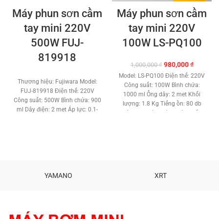
Máy phun sơn cầm
Máy phun sơn cầm
tay mini 220V
tay mini 220V
500W FUJ-
100W LS-PQ100
819918
Giá
Giá
980,000
₫
1,000,000
₫
gốc
hiện
Model: LS-PQ100 Điện thế: 220V
là:
tại
Thương hiệu: Fujiwara
Model:
Công suất: 100W Bình chứa:
1,000,000 ₫.
là:
FUJ-819918 Điện thế: 220V
1000 ml Ống dây: 2 met Khối
980,000 
Công suất: 500W Bình chứa: 900
lượng: 1.8 Kg Tiếng ồn: 80 db
ml Dây điện: 2 met Áp lực: 0.1-
Béc phun: tùy chỉnh. Sản xuất:
0.2 bar Lưu lượng: 0 - 500
Taiwan Cao Cấp Bảo hành: 1
ml/min Khối lượng: 1.7 Kg Tiếng
năm chính hãng. Phân phối:
ồn: 80 db Béc phun: tùy chỉnh.
MBM Độc quyền tại VN
Sản xuất: Taiwan Cao Cấp Bảo
hành: 1 năm chính hãng. Phân
phối: MBM Độc quyền tại VN
YAMANO
XRT