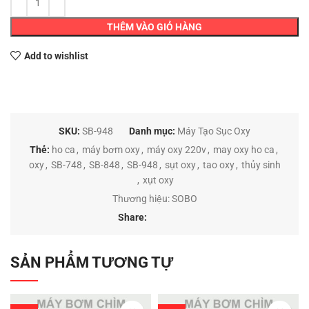
THÊM VÀO GIỎ HÀNG
Add to wishlist
SKU:
SB-948
Danh mục:
Máy Tạo Sục Oxy
Thẻ:
ho ca
,
máy bơm oxy
,
máy oxy 220v
,
may oxy ho ca
,
oxy
,
SB-748
,
SB-848
,
SB-948
,
sụt oxy
,
tao oxy
,
thủy sinh
,
xụt oxy
Thương hiệu:
SOBO
Share:
SẢN PHẨM TƯƠNG TỰ