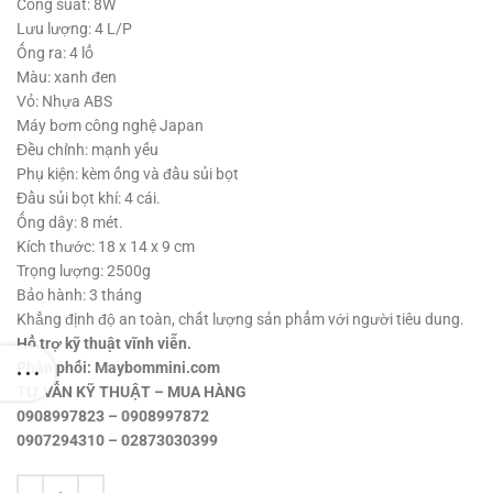
Công suất: 8W
Lưu lượng: 4 L/P
Ống ra: 4 lổ
Màu: xanh đen
Vỏ: Nhựa ABS
Máy bơm công nghệ Japan
Đều chỉnh: mạnh yếu
Phụ kiện: kèm ống và đầu sủi bọt
Đầu sủi bọt khí: 4 cái.
Ống dây: 8 mét.
Kích thước: 18 x 14 x 9 cm
Trọng lượng: 2500g
Bảo hành: 3 tháng
Khẳng định độ an toàn, chất lượng sản phẩm với người tiêu dung.
Hổ trợ kỹ thuật vĩnh viễn.
Phân phối: Maybommini.com
TƯ VẤN KỸ THUẬT – MUA HÀNG
0908997823 – 0908997872
0907294310 – 02873030399