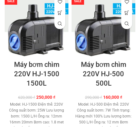
SALE
SALE
Máy bơm chìm
Máy bơm chìm
220V HJ-1500
220V HJ-500
1500L
500L
Giá
Giá
Giá
Giá
250,000
₫
160,000
₫
620,000
₫
290,000
₫
gốc
hiện
gốc
hiện
Model: HJ-1500 Điện thế: 220V
Model: HJ-500 Điện thế: 220V
là:
tại
là:
tại
Công suất bơm: 25W Lưu lượng
Công suất bơm: 7W Tình trạng:
620,000 ₫.
là:
290,000 ₫.
là:
bơm: 1500 L/H Ống ra: 12mm
Hàng mới 100% Lưu lượng bơm:
250,000 ₫.
160,000 ₫
16mm 20mm Bơm cao: 1.8 met
500 L/H Ống ra: 12 mm Bơm
Chìm sâu tối đa: 1.5 mét Motor :
cao: 0.9 m Chìm sâu tối đa: 1
Không chổi than Chất liệu: Đồng
mét Motor : Không chổi than