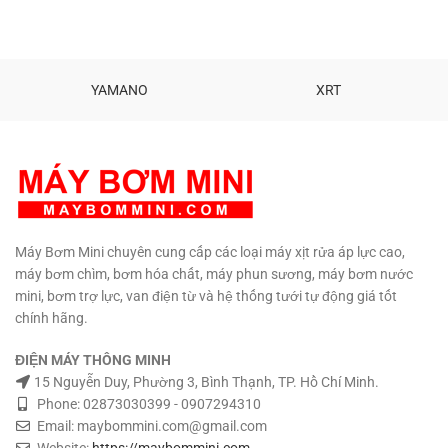
– Nhựa ABS Tiêu chuẩn khán
Chất liệu: Đồng - Nhựa ABS Tiêu
nước: IPX8 Trọng lượng: 0.6 Kg
chuẩn khán nước: IPX8 Tiêu
Tiêu chuẩn Châu Âu : CE Tình
chuẩn Châu Âu : CE Khẳng định
trạng: Hàng mới 100% Khẳng
độ an toàn, chất lượng sản
định độ an toàn, chất lượng sản
phẩm với người tiêu dung. Bảo
YAMANO
XRT
phẩm với người tiêu dung. Bảo
hành: 3 tháng
Hổ trợ kỹ thuật
hàng: 3 tháng Phân phối: MBM
vĩnh viễn.
Phân phối:
Hotline: 090 729 4310
Maybommini.com
TƯ VẤN KỸ
THUẬT – MUA HÀNG
0908997823 – 0908997872
0907294310 – 02873030399
Máy Bơm Mini chuyên cung cấp các loại máy xịt rửa áp lực cao,
máy bơm chìm, bơm hóa chất, máy phun sương, máy bơm nước
mini, bơm trợ lực, van điện từ và hệ thống tưới tự động giá tốt
chính hãng.
ĐIỆN MÁY THÔNG MINH
15 Nguyễn Duy, Phường 3, Bình Thạnh, TP. Hồ Chí Minh.
Phone: 02873030399 - 0907294310
Email: maybommini.com@gmail.com