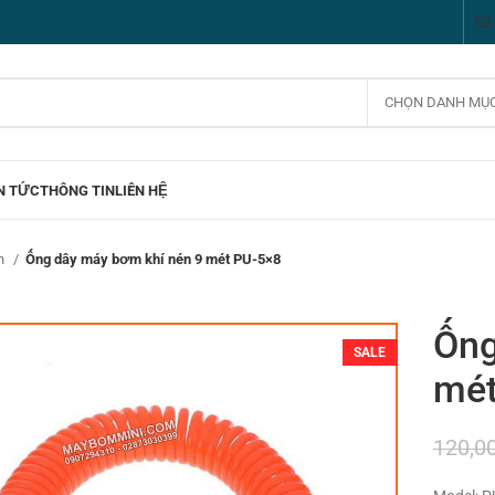
CHỌN DANH MỤ
N TỨC
THÔNG TIN
LIÊN HỆ
én
Ống dây máy bơm khí nén 9 mét PU-5×8
Ống
SALE
mét
120,0