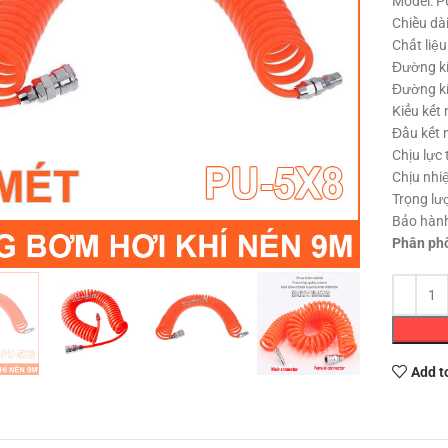
Model: 
Chiều dài
Chất liệu
Đường kí
Đường kí
Kiểu kết 
Đầu kết 
Chịu lực 
Chịu nhiệ
Trọng lư
Bảo hành
Click to enlarge
Phân ph
Add t