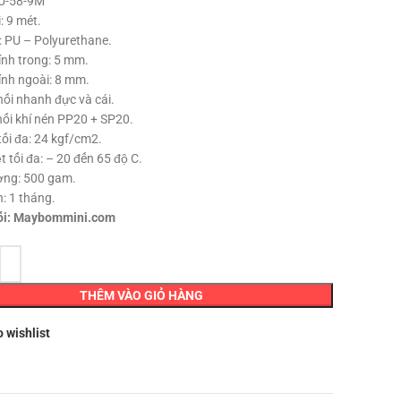
PU-58-9M
là:
tại
: 9 mét.
120,000 ₫.
là:
: PU – Polyurethane.
95,000 ₫.
nh trong: 5 mm.
nh ngoài: 8 mm.
nối nhanh đực và cái.
nối khí nén PP20 + SP20.
tối đa: 24 kgf/cm2.
t tối đa: – 20 đến 65 độ C.
ợng: 500 gam.
: 1 tháng.
ối: Maybommini.com
THÊM VÀO GIỎ HÀNG
o wishlist