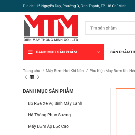
Địa chỉ: 15 Nguyễn Duy, Phường 3, Bình Thạnh, TP. Hồ Chí Minh.
DANH MỤC SẢN PHẨM
SẢN PHẨM
TI
Trang chủ
Máy Bơm Hơi Khí Nén
Phụ Kiện Máy Bơm Khí N
DANH MỤC SẢN PHẨM
Bộ Rửa Xe Vệ Sinh Máy Lạnh
Hệ Thống Phun Sương
Máy Bơm Áp Lực Cao