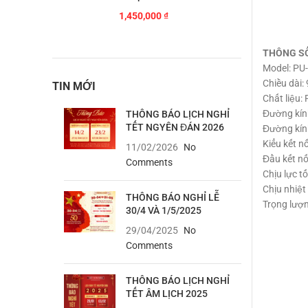
1,450,000
₫
THÔNG S
Model: PU
Chiều dài: 
TIN MỚI
Chất liệu:
Đường kín
THÔNG BÁO LỊCH NGHỈ
TẾT NGYÊN ĐÁN 2026
Đường kín
Kiểu kết n
11/02/2026
No
Đầu kết nố
Comments
Chịu lực t
Chịu nhiệt 
THÔNG BÁO NGHỈ LỄ
Trọng lượ
30/4 VÀ 1/5/2025
29/04/2025
No
Comments
THÔNG BÁO LỊCH NGHỈ
TẾT ÂM LỊCH 2025