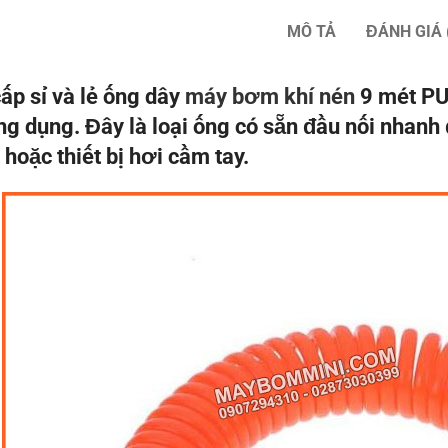
MÔ TẢ
ĐÁNH GIÁ 
ấp sỉ và lẻ ống dây
máy bơm khí nén
9 mét PU
ng dụng. Đây là loại ống có sẵn đầu nối nhan
 hoặc thiết bị hơi cầm tay.