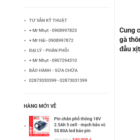
TƯ VẤN KỸ THUẬT
Cung c
+ Mr Nhựt - 0908997823
gà thô
+ Mr Hải - 0908997872
đầu xịt
ĐẠI LÝ - PHÂN PHỐI
+ Mr Nhựt - 0907294310
BẢO HÀNH - SỬA CHỮA
02873030399 - 02873031399
HÀNG MỚI VỀ
Pin chân phổ thông 18V
2.5Ah 5 cell - mạch bảo vệ
5S 80A led báo pin
Giá
Giá
340,000
₫
360,000
₫