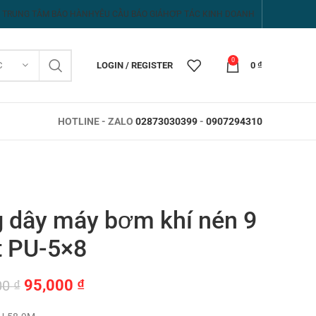
TRUNG TÂM BẢO HÀNH
YÊU CẦU BÁO GIÁ
HỢP TÁC KINH DOANH
0
C
LOGIN / REGISTER
0
₫
HOTLINE - ZALO
02873030399
-
0907294310
 dây máy bơm khí nén 9
 PU-5×8
Giá
Giá
95,000
₫
00
₫
gốc
hiện