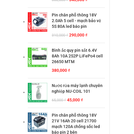
gốc
hiện
là:
tại
Pin chân phổ thông 18V
360,000 ₫.
là:
2.0Ah 5 cell - mạch bảo vệ
340,000 ₫.
5S 80A led báo pin
Giá
Giá
290,000
₫
310,000
₫
gốc
hiện
là:
tại
Bình ắc quy pin sắt 6.4V
310,000 ₫.
là:
8Ah 10A 2S2P LiFePo4 cell
290,000 ₫.
26650 MTM
380,000
₫
Nước rửa máy lạnh chuyên
nghiệp NU-COIL 101
Giá
Giá
45,000
₫
65,000
₫
gốc
hiện
là:
tại
Pin chân phổ thông 18V
65,000 ₫.
là:
21V 16Ah 20 cell 21700
45,000 ₫.
mạch 120A chống sốc led
báo pin 2 bên