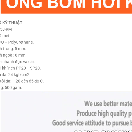
Ố KỸ THUẬT
-58-9M
9 mét.
 PU – Polyurethane.
h trong: 5 mm.
h ngoài: 8 mm.
ối nhanh đực và cái.
i khí nén PP20 + SP20.
ối đa: 24 kgf/cm2.
tối đa: – 20 đến 65 độ C.
ng: 500 gam.