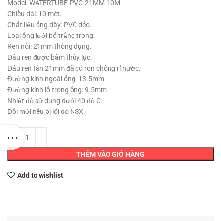
Model: WATERTUBE-PVC-21MM-10M
Chiều dài: 10 mét.
Chất liệu ống dây: PVC dẻo.
Loại ống lưới bố trắng trong.
Ren nối: 21mm thông dụng.
Đầu ren được bấm thủy lục.
Đầu ren tán 21mm đã có ron chống rỉ nước.
Đường kính ngoài ống: 13.5mm
Đường kính lổ trong ống: 9.5mm
Nhiệt độ sử dụng dưới 40 độ C.
Đổi mới nếu bị lổi do NSX.
THÊM VÀO GIỎ HÀNG
Add to wishlist