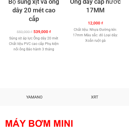
Bộ súng xịt và ống
Ống dây cấp nước
dây 20 mét cao
17MM
cấp
12,000
₫
Chất liệu: Nhựa Đường kín:
Giá
Giá
539,000
₫
550,000
₫
17mm Màu sắc: đỏ Loại dây:
gốc
hiện
Súng xịt áp lực Ống dây 20 mét
Xoắn ruột gà
là:
tại
Chất liệu PVC cao cấp Phụ kiện
550,000 ₫.
là:
nối ống Bảo hành 3 tháng
539,000 ₫.
YAMANO
XRT