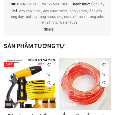
SKU:
WATERTUBE-PVC-21MM-10M
Danh mục:
Ống Dây
Thẻ:
day cap nuoc
,
day nuoc toltet
,
ong 21mm
,
ống dây
,
ong day tuoi cay
,
ong nuoc
,
ong nuoc xit rua xe
,
ong tolet
,
ren 21mm
,
Water Tube
Share:
SẢN PHẨM TƯƠNG TỰ
SALE