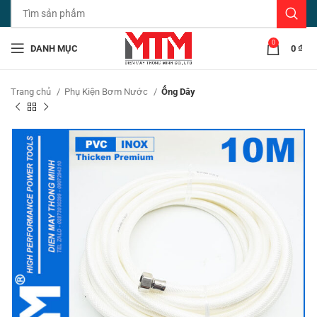
0
DANH MỤC
0
₫
Trang chủ
Phụ Kiện Bơm Nước
Ống Dây