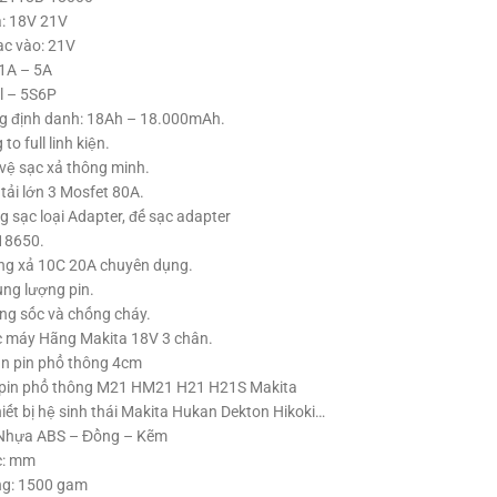
a: 18V 21V
ạc vào: 21V
1A – 5A
ll – 5S6P
g định danh: 18Ah – 18.000mAh.
o full linh kiện.
vệ sạc xả thông minh.
tải lớn 3 Mosfet 80A.
g sạc loại Adapter, đế sạc adapter
 18650.
òng xả 10C 20A chuyên dụng.
ng lượng pin.
ng sốc và chống cháy.
 máy Hãng Makita 18V 3 chân.
n pin phổ thông 4cm
 pin phổ thông M21 HM21 H21 H21S Makita
iết bị hệ sinh thái Makita Hukan Dekton Hikoki…
: Nhựa ABS – Đồng – Kẽm
c: mm
ng: 1500 gam