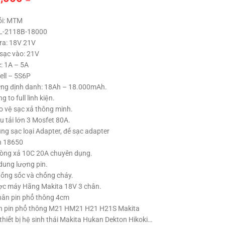
ối: MTM
BL-2118B-18000
 ra: 18V 21V
 sạc vào: 21V
: 1A – 5A
ell – 5S6P
ng định danh: 18Ah – 18.000mAh.
 to full linh kiện.
 vệ sạc xả thông minh.
u tải lớn 3 Mosfet 80A.
ng sạc loại Adapter, đế sạc adapter
on 18650
 dòng xả 10C 20A chuyên dụng.
dung lượng pin.
hống sốc và chống cháy.
c máy Hãng Makita 18V 3 chân.
ân pin phổ thông 4cm
n pin phổ thông M21 HM21 H21 H21S Makita
thiết bị hệ sinh thái Makita Hukan Dekton Hikoki…