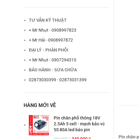
TƯ VẤN KỸ THUẬT
+ Mr Nhựt - 0908997823
+ Mr Hải - 0908997872
ĐẠI LÝ - PHÂN PHỐI
+ Mr Nhựt - 0907294310
BẢO HÀNH - SỬA CHỮA
02873030399 - 02873031399
HÀNG MỚI VỀ
Pin chân phổ thông 18V
2.5Ah 5 cell - mạch bảo vệ
5S 80A led báo pin
Pin chân 
Giá
Giá
340,000
₫
360,000
₫