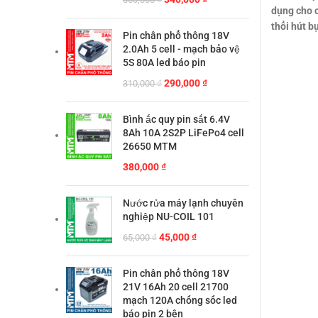
dụng cho c
gốc
hiện
thổi hút b
là:
tại
Pin chân phổ thông 18V
360,000 ₫.
là:
2.0Ah 5 cell - mạch bảo vệ
340,000 ₫.
5S 80A led báo pin
Giá
Giá
290,000
₫
310,000
₫
gốc
hiện
là:
tại
Bình ắc quy pin sắt 6.4V
310,000 ₫.
là:
8Ah 10A 2S2P LiFePo4 cell
290,000 ₫.
26650 MTM
380,000
₫
Nước rửa máy lạnh chuyên
nghiệp NU-COIL 101
Giá
Giá
45,000
₫
65,000
₫
gốc
hiện
là:
tại
Pin chân phổ thông 18V
65,000 ₫.
là:
21V 16Ah 20 cell 21700
45,000 ₫.
mạch 120A chống sốc led
báo pin 2 bên