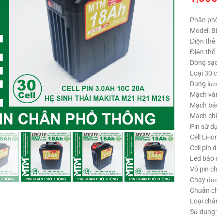
Phân ph
Model: 
Điện thế
Điện thế
Dòng sạc
Loại 30 c
Dung lượ
Mạch vàng
Mạch bảo
Click to enlarge
Mạch chị
Pin sử dụ
Cell Li-i
Cell pin
Led báo 
Vỏ pin c
Chạy đượ
Chuẩn ch
Loại châ
Sừ dụng 