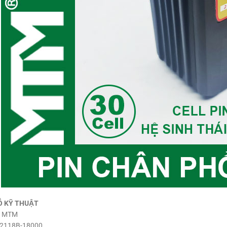
Ố KỸ THUẬT
: MTM
-2118B-18000