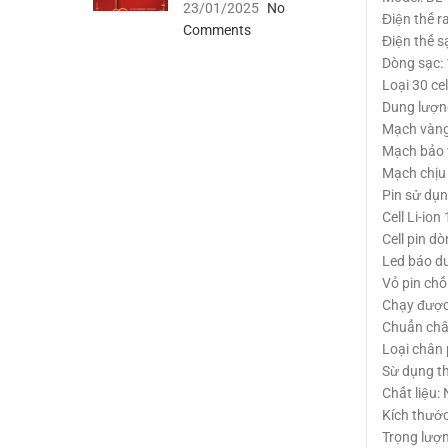
23/01/2025
No
Điện thế r
Comments
Điện thế s
Dòng sạc: 
Loại 30 ce
Dung lượn
Mạch vàng t
Mạch bảo 
Mạch chịu 
Pin sử dụn
Cell Li-ion
Cell pin d
Led báo du
Vỏ pin chố
Chạy được
Chuẩn châ
Loại chân
Sừ dụng th
Chất liệu
Kích thướ
Trọng lượ