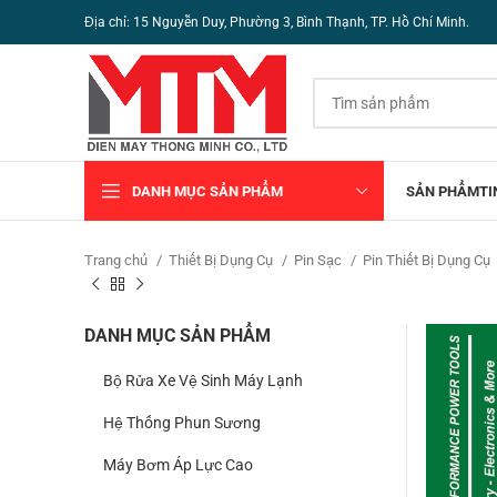
Địa chỉ: 15 Nguyễn Duy, Phường 3, Bình Thạnh, TP. Hồ Chí Minh.
DANH MỤC SẢN PHẨM
SẢN PHẨM
TI
Trang chủ
Thiết Bị Dụng Cụ
Pin Sạc
Pin Thiết Bị Dụng Cụ
DANH MỤC SẢN PHẨM
Bộ Rửa Xe Vệ Sinh Máy Lạnh
Hệ Thống Phun Sương
Máy Bơm Áp Lực Cao