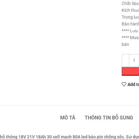
Chất liệ
Kích thư
Trọng lư
Bảo hành
**** Lưu
**** Mua
bán
Add t
MÔ TẢ
THÔNG TIN BỔ SUNG
phổ thông 18V 21V 18Ah 30 cell mạch 80A led báo pin chống sốc. Sử dụ