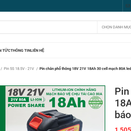
CHỌN DANH MỤ
N TỨC
THÔNG TIN
LIÊN HỆ
Pin 5S 18.5V - 21V
Pin chân phổ thông 18V 21V 18Ah 30 cell mạch 80A led
Pin
18A
báo
1,50