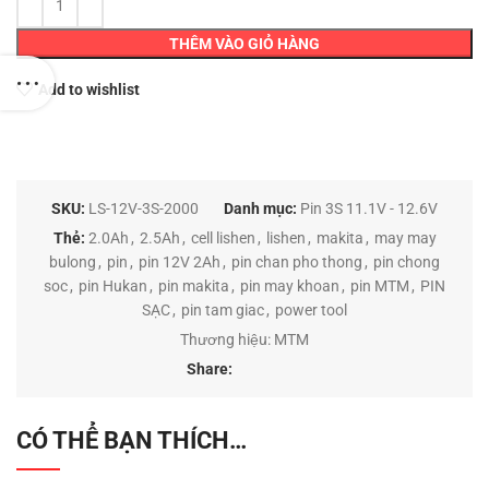
THÊM VÀO GIỎ HÀNG
Add to wishlist
SKU:
LS-12V-3S-2000
Danh mục:
Pin 3S 11.1V - 12.6V
Thẻ:
2.0Ah
,
2.5Ah
,
cell lishen
,
lishen
,
makita
,
may may
bulong
,
pin
,
pin 12V 2Ah
,
pin chan pho thong
,
pin chong
soc
,
pin Hukan
,
pin makita
,
pin may khoan
,
pin MTM
,
PIN
SẠC
,
pin tam giac
,
power tool
Thương hiệu:
MTM
Share:
CÓ THỂ BẠN THÍCH…