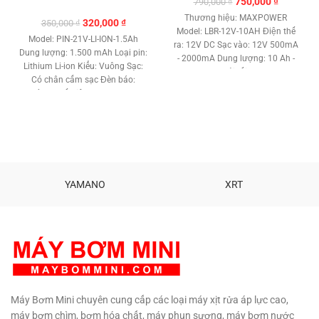
Giá
Giá
750,000
₫
790,000
₫
gốc
hiện
Thương hiệu: MAXPOWER
Giá
Giá
320,000
₫
350,000
₫
là:
tại
Model: LBR-12V-10AH Điện thế
gốc
hiện
790,000 ₫.
là:
Model: PIN-21V-LI-ION-1.5Ah
ra: 12V DC Sạc vào: 12V 500mA
là:
tại
750,000 ₫
Dung lượng: 1.500 mAh Loại pin:
- 2000mA Dung lượng: 10 Ah -
350,000 ₫.
là:
Lithium Li-ion Kiểu: Vuông Sạc:
10.000 mAh Tải tối đa: 3A - 36W
320,000 ₫.
Có chân cấm sạc Đèn báo:
Loại pin: Pin sạc Lithium.
không Chất liệu: Nhựa Trọng
Nhiệt độ làm việc : -20 độc C -
lượng: 312g Bảo hành: 1 tháng
60 độ C Cổng nguồn: Jack DC
5.5 x 2.1 mm Mạch sạc chống
quá tải thông minh. Tuổi thọ cao
hoạt động tốt. Kích thước: 70 x
120 x 40 mm. Trọng lượng:
600g. Bảo hành: 1 tháng
Phân
YAMANO
XRT
phối: Maybommini.com TƯ VẤN
KỸ THUẬT – MUA HÀNG
0908997823 – 0908997872
0907294310 – 02873030399
Máy Bơm Mini chuyên cung cấp các loại máy xịt rửa áp lực cao,
máy bơm chìm, bơm hóa chất, máy phun sương, máy bơm nước