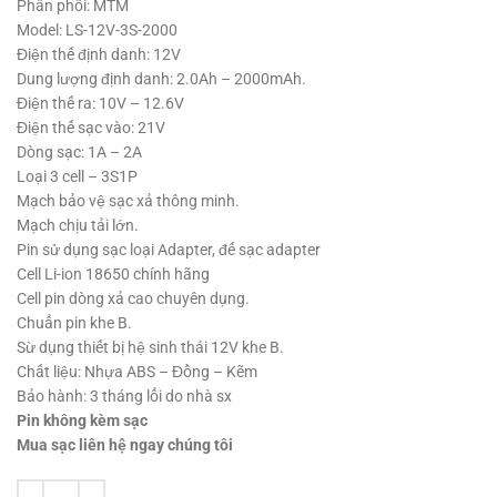
Phân phối: MTM
Model: LS-12V-3S-2000
Điện thế định danh: 12V
Dung lượng định danh: 2.0Ah – 2000mAh.
Điện thế ra: 10V – 12.6V
Điện thế sạc vào: 21V
Dòng sạc: 1A – 2A
Loại 3 cell – 3S1P
Mạch bảo vệ sạc xả thông minh.
Mạch chịu tải lớn.
Pin sử dụng sạc loại Adapter, đế sạc adapter
Cell Li-ion 18650 chính hãng
Cell pin dòng xả cao chuyên dụng.
Chuẩn pin khe B.
Sừ dụng thiết bị hệ sinh thái 12V khe B.
Chất liệu: Nhựa ABS – Đồng – Kẽm
Bảo hành: 3 tháng lổi do nhà sx
Pin không kèm sạc
Mua sạc liên hệ ngay chúng tôi