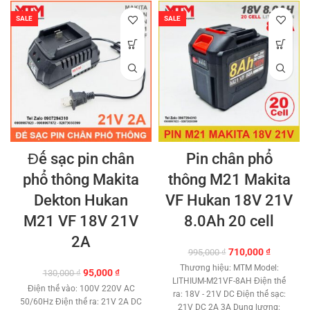
SALE
SALE
Đế sạc pin chân
Pin chân phổ
phổ thông Makita
thông M21 Makita
Dekton Hukan
VF Hukan 18V 21V
M21 VF 18V 21V
8.0Ah 20 cell
2A
Giá
Giá
710,000
₫
995,000
₫
gốc
hiện
Thương hiệu: MTM Model:
Giá
Giá
95,000
₫
130,000
₫
là:
tại
LITHIUM-M21VF-8AH Điện thế
gốc
hiện
995,000 ₫.
là:
Điện thế vào: 100V 220V AC
ra: 18V - 21V DC Điện thế sạc:
là:
tại
710,000 ₫
50/60Hz Điện thế ra: 21V 2A DC
21V DC 2A 3A Dung lượng:
130,000 ₫.
là: