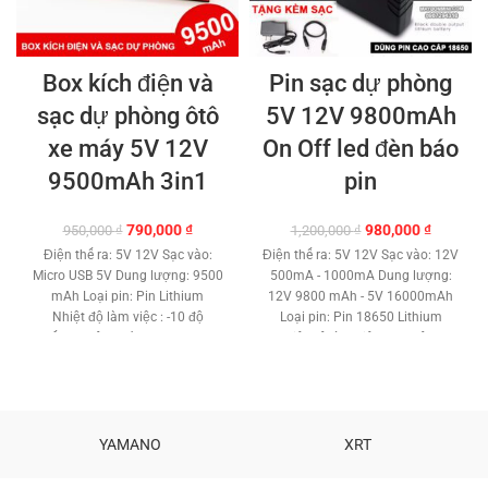
Box kích điện và
Pin sạc dự phòng
sạc dự phòng ôtô
5V 12V 9800mAh
xe máy 5V 12V
On Off led đèn báo
9500mAh 3in1
pin
Giá
Giá
Giá
Giá
790,000
₫
980,000
₫
950,000
₫
1,200,000
₫
gốc
hiện
gốc
hiện
Điện thế ra: 5V 12V Sạc vào:
Điện thế ra: 5V 12V Sạc vào: 12V
là:
tại
là:
tại
Micro USB 5V Dung lượng: 9500
500mA - 1000mA Dung lượng:
950,000 ₫.
là:
1,200,000 ₫.
là:
mAh Loại pin: Pin Lithium
12V 9800 mAh - 5V 16000mAh
790,000 ₫.
980,000 
Nhiệt độ làm việc : -10 độ
Loại pin: Pin 18650 Lithium
C đến 60 độ C Nút Power On Off.
Nhiệt độ làm việc : -10 độc C
Đèn pin siêu sáng và SOS Cổng
50 độ C Nút Power On Off Led
sạc USB. Cổng nguồn 12V DC
báo pin Cổng sạc Jack DC. Cổng
kẹp Led báo dung lượng pin.
nguồn 12V jack DC Cổng sạc
Kèm dây nguồn sạc, dây nguồn
USB 5V Kèm sạc, dây nguồn jack
kẹp bình ác quy 4.0. Chất liệu:
DC Trọng lượng: 520g Bảo hành:
YAMANO
XRT
ABS, Hợp kim. Trọng lượng:
3 tháng
600g Bảo hành: 6 tháng.