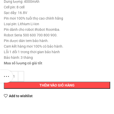
539,000 ₫.
là:
Dung lượng: 4000mAh
439,000 ₫.
Cell pin: 8 cell
Sạc đầy: 16.8V
Pin mới 100% tuổi thọ cao chính hãng
Loại pin: Lithium Li-ion
Pin dành cho robot iRobot Roomba.
Robot Seria 500 600 700 800 900.
Pin được dán tem bảo hành.
Cam kết hàng mới 100% có bảo hành.
Lỗi 1 đổi 1 trong thời gian bảo hành
Bảo hành: 3 tháng
Mua số lượng có giá tốt
THÊM VÀO GIỎ HÀNG
Add to wishlist