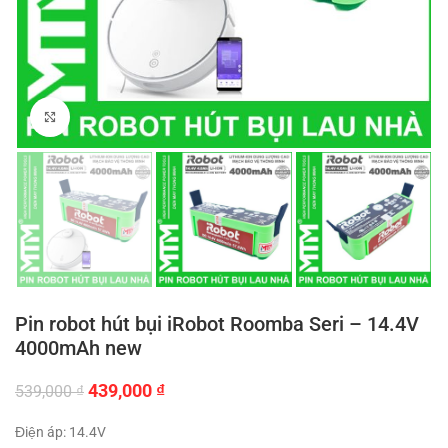
Click to enlarge
Pin robot hút bụi iRobot Roomba Seri – 14.4V
4000mAh new
Giá
Giá
439,000
₫
539,000
₫
gốc
hiện
là:
tại
Điện áp: 14.4V