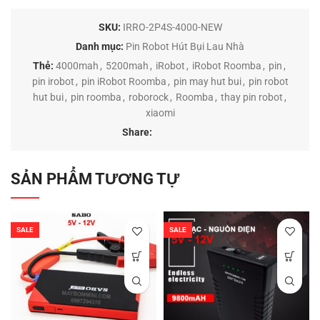
SKU:
IRRO-2P4S-4000-NEW
Danh mục:
Pin Robot Hút Bụi Lau Nhà
Thẻ:
4000mah
,
5200mah
,
iRobot
,
iRobot Roomba
,
pin
,
pin irobot
,
pin iRobot Roomba
,
pin may hut bui
,
pin robot
hut bui
,
pin roomba
,
roborock
,
Roomba
,
thay pin robot
,
xiaomi
Share:
SẢN PHẨM TƯƠNG TỰ
SALE
SALE