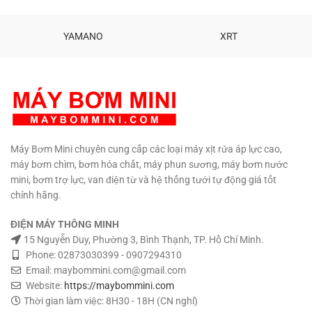
quá tải thông minh. Tuổi thọ cao
hoạt động tốt. LED báo dung
lượng. Nút nguồn On Off. Kích
YAMANO
XRT
thước: 115 x 70 x 40 mm. Trọng
lượng: 600g.
Máy Bơm Mini chuyên cung cấp các loại máy xịt rửa áp lực cao,
máy bơm chìm, bơm hóa chất, máy phun sương, máy bơm nước
mini, bơm trợ lực, van điện từ và hệ thống tưới tự động giá tốt
chính hãng.
ĐIỆN MÁY THÔNG MINH
15 Nguyễn Duy, Phường 3, Bình Thạnh, TP. Hồ Chí Minh.
Phone: 02873030399 - 0907294310
Email: maybommini.com@gmail.com
Website:
https://maybommini.com
Thời gian làm việc: 8H30 - 18H (CN nghỉ)