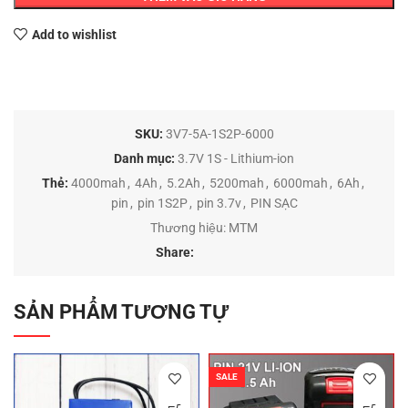
Add to wishlist
SKU:
3V7-5A-1S2P-6000
Danh mục:
3.7V 1S - Lithium-ion
Thẻ:
4000mah
,
4Ah
,
5.2Ah
,
5200mah
,
6000mah
,
6Ah
,
pin
,
pin 1S2P
,
pin 3.7v
,
PIN SẠC
Thương hiệu:
MTM
Share:
SẢN PHẨM TƯƠNG TỰ
SALE