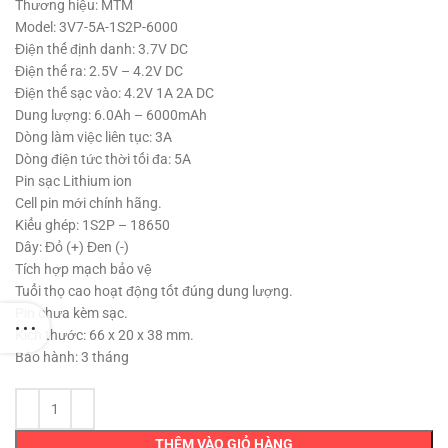
Thương hiệu: MTM
Model: 3V7-5A-1S2P-6000
Điện thế định danh: 3.7V DC
Điện thế ra: 2.5V – 4.2V DC
Điện thế sạc vào: 4.2V 1A 2A DC
Dung lượng: 6.0Ah – 6000mAh
Dòng làm việc liên tục: 3A
Dòng điện tức thời tối đa: 5A
Pin sạc Lithium ion
Cell pin mới chính hãng.
Kiểu ghép: 1S2P – 18650
Dây: Đỏ (+) Đen (-)
Tích hợp mạch bảo vệ
Tuổi thọ cao hoạt động tốt đúng dung lượng.
Pin chưa kèm sạc.
Kích thước: 66 x 20 x 38 mm.
Bảo hành: 3 tháng
THÊM VÀO GIỎ HÀNG