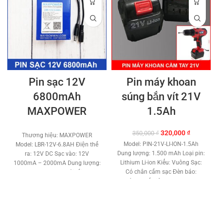
Pin sạc 12V
Pin máy khoan
6800mAh
súng bắn vít 21V
MAXPOWER
1.5Ah
Giá
Giá
320,000
₫
350,000
₫
Thương hiệu: MAXPOWER
gốc
hiện
Model: PIN-21V-LI-ION-1.5Ah
Model: LBR-12V-6.8AH Điện thế
là:
tại
Dung lượng: 1.500 mAh Loại pin:
ra: 12V DC Sạc vào: 12V
350,000 ₫.
là:
Lithium Li-ion Kiểu: Vuông Sạc:
1000mA – 2000mA Dung lượng:
320,000 ₫
Có chân cấm sạc Đèn báo:
6.8 Ah – 6800 mAh Tải tối đa: 3A
không Chất liệu: Nhựa Trọng
– 36W Loại pin: Pin sạc Lithium.
lượng: 312g Bảo hành: 1 tháng
Nhiệt độ làm việc : -20 độc C –
60 độ C Cổng nguồn: Jack DC
5.5 x 2.1 mm Mạch sạc chống