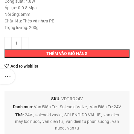
85,000 ₫.
Công suất: 4.8W
Áp lực: 0-0.8 Mpa
Nối ống: 6mm
Chất liệu: Thép và nhựa PE
Trọng lương: 200g
THÊM VÀO GIỎ HÀNG
Add to wishlist
SKU:
VDT-RO24V
Danh mục:
Van Điện Từ - Solenoid Valve
,
Van Điện Từ 24V
Thẻ:
24V
,
solenoid vavle
,
SOLENOIDD VALUE
,
van dien
may loc nuoc
,
van dien tu
,
van dien tu phun suong
,
van
nuoc
,
van tu