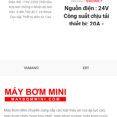
Giá
Giá
650,000
₫
680,000
₫
Điện thế: 110V 220V Chất liệu:
gốc
hiện
Nguồn điện : 24V
hợp kim chống rỉ Nhiệt độ làm
là:
tại
việc: 0 đến 100 độ C Vỏ Nhựa:
680,000 ₫.
là:
Công suất chịu tải
Cao cấp Thiết bị điện tử: Cao
650,000 ₫
cấp Ren kết nối: 21 mm Bảo
thiết bị: 20A -
hành: 3 tháng Phấn chính hãng
240W Khoảng
bởi MBM Hotline: 090 729 4310
cách điều khiển:
100 mét. Tần số:
315MHZ /
433MHz Kích
YAMANO
XRT
thước: 60 ⅹ 30 ⅹ
13mm Pin
remote: 6V.
Tel: 090 729 4310
Máy Bơm Mini chuyên cung cấp các loại máy xịt rửa áp lực cao,
máy bơm chìm, bơm hóa chất, máy phun sương, máy bơm nước