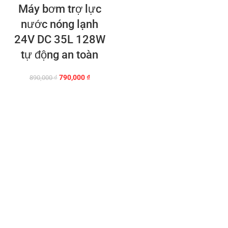
Máy bơm trợ lực
nước nóng lạnh
24V DC 35L 128W
tự động an toàn
Giá
Giá
790,000
₫
890,000
₫
gốc
hiện
là:
tại
890,000 ₫.
là:
790,000 ₫.