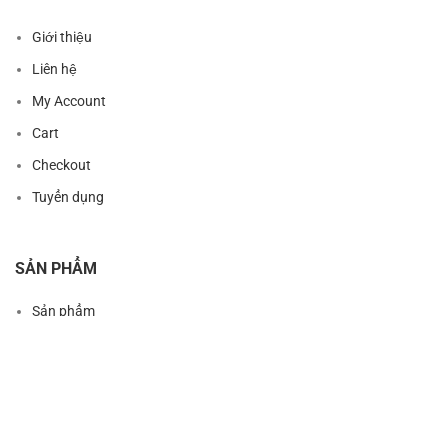
Giới thiệu
Liên hệ
My Account
Cart
Checkout
Tuyển dụng
SẢN PHẨM
Sản phẩm
Sản phẩm mới
Sản phẩm nổi bật
Sản phẩm khuyến mãi
Trung tâm bảo hành