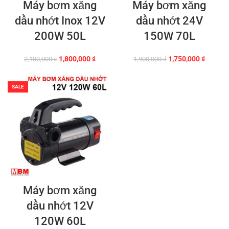
Máy bơm xăng
Máy bơm xăng
dầu nhớt Inox 12V
dầu nhớt 24V
200W 50L
150W 70L
Giá
Giá
Giá
Giá
1,800,000
₫
1,750,000
₫
2,100,000
₫
1,900,000
₫
gốc
hiện
gốc
hiện
là:
tại
là:
tại
2,100,000 ₫.
là:
1,900,000 ₫.
là:
SALE
1,800,000 ₫.
1,750,0
Máy bơm xăng
dầu nhớt 12V
120W 60L