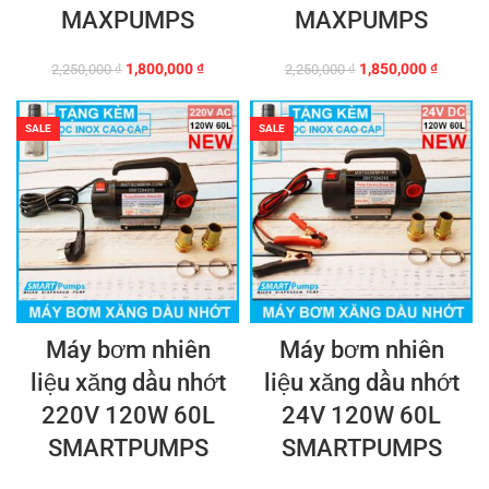
MAXPUMPS
MAXPUMPS
Giá
Giá
Giá
Giá
1,800,000
₫
1,850,000
₫
2,250,000
₫
2,250,000
₫
gốc
hiện
gốc
hiện
là:
tại
là:
tại
2,250,000 ₫.
là:
2,250,000 ₫.
là:
SALE
SALE
1,800,000 ₫.
1,850,0
Máy bơm nhiên
Máy bơm nhiên
liệu xăng dầu nhớt
liệu xăng dầu nhớt
220V 120W 60L
24V 120W 60L
SMARTPUMPS
SMARTPUMPS