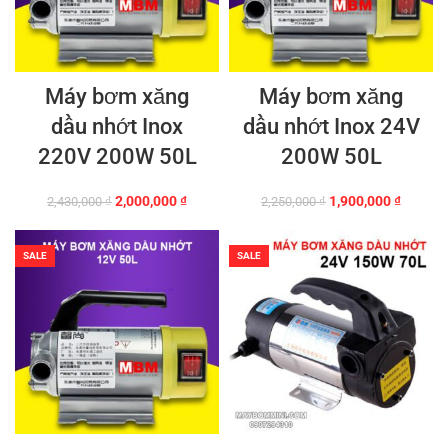
Máy bơm xăng
Máy bơm xăng
dầu nhớt Inox
dầu nhớt Inox 24V
220V 200W 50L
200W 50L
Giá
Giá
Giá
Giá
2,000,000
₫
1,900,000
₫
2,430,000
₫
2,250,000
₫
gốc
hiện
gốc
hiện
là:
tại
là:
tại
2,430,000 ₫.
là:
2,250,000 ₫.
là:
SALE
SALE
2,000,000 ₫.
1,900,0