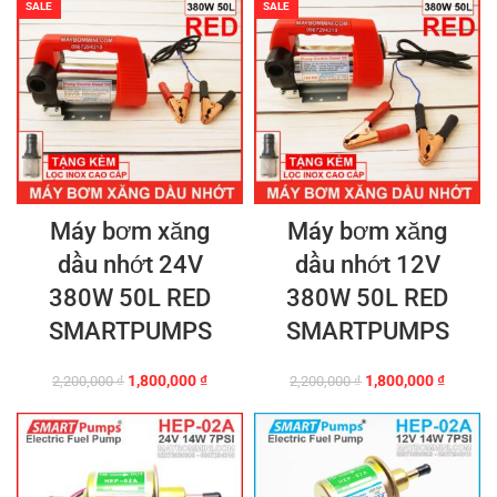
1,900,000 ₫.
là:
2,200,000 ₫.
là:
SALE
SALE
1,450,000 ₫.
1,950,0
Máy bơm xăng
Máy bơm xăng
dầu nhớt 24V
dầu nhớt 12V
380W 50L RED
380W 50L RED
SMARTPUMPS
SMARTPUMPS
Giá
Giá
Giá
Giá
1,800,000
₫
1,800,000
₫
2,200,000
₫
2,200,000
₫
gốc
hiện
gốc
hiện
là:
tại
là:
tại
2,200,000 ₫.
là:
2,200,000 ₫.
là:
1,800,000 ₫.
1,800,0