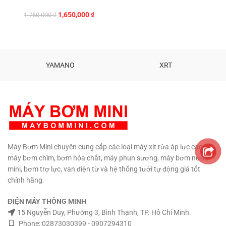
Giá
Giá
1,650,000
₫
1,750,000
₫
gốc
hiện
là:
tại
1,750,000 ₫.
là:
1,650,000 ₫.
YAMANO
XRT
Máy Bơm Mini chuyên cung cấp các loại máy xịt rửa áp lực cao,
máy bơm chìm, bơm hóa chất, máy phun sương, máy bơm nước
mini, bơm trợ lực, van điện từ và hệ thống tưới tự động giá tốt
chính hãng.
ĐIỆN MÁY THÔNG MINH
15 Nguyễn Duy, Phường 3, Bình Thạnh, TP. Hồ Chí Minh.
Phone: 02873030399 - 0907294310