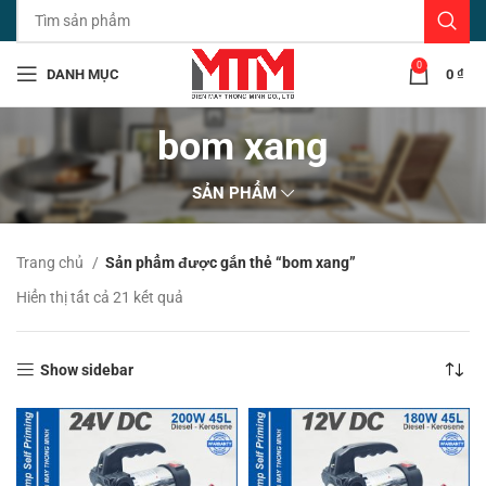
0
DANH MỤC
0
₫
bom xang
SẢN PHẨM
Trang chủ
Sản phẩm được gắn thẻ “bom xang”
Đã
Hiển thị tất cả 21 kết quả
sắp
xếp
theo
Show sidebar
mới
nhất