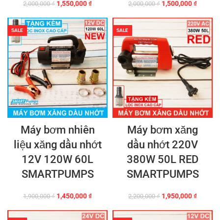
Giá
Giá
Giá
Giá
1,550,000
₫
1,500,000
₫
2,000,000
₫
2,000,000
₫
gốc
hiện
gốc
hiện
là:
tại
là:
tại
2,000,000 ₫.
là:
2,000,000 ₫.
là:
SALE
SALE
1,550,000 ₫.
1,500,0
Máy bơm nhiên
Máy bơm xăng
liệu xăng dầu nhớt
dầu nhớt 220V
12V 120W 60L
380W 50L RED
SMARTPUMPS
SMARTPUMPS
Giá
Giá
Giá
Giá
1,450,000
₫
1,950,000
₫
1,900,000
₫
2,200,000
₫
gốc
hiện
gốc
hiện
là:
tại
là:
tại