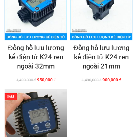
Đồng hồ lưu lượng
Đồng hồ lưu lượng
kế điện tử K24 ren
kế điện tử K24 ren
ngoài 32mm
ngoài 21mm
Giá
Giá
Giá
Giá
950,000
₫
900,000
₫
1,490,000
₫
1,490,000
₫
gốc
hiện
gốc
hiện
là:
tại
là:
tại
1,490,000 ₫.
là:
1,490,000 ₫.
là:
SALE
950,000 ₫.
900,000 