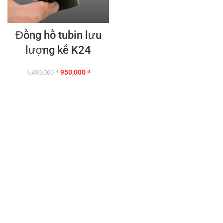
Đồng hồ tubin lưu
lượng kế K24
Giá
Giá
950,000
₫
1,490,000
₫
gốc
hiện
là:
tại
1,490,000 ₫.
là:
950,000 ₫.