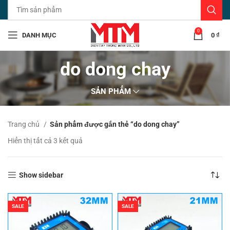
0
DANH MỤC
0
₫
do dong chay
SẢN PHẨM
Trang chủ
Sản phẩm được gắn thẻ “do dong chay”
Đã
Hiển thị tất cả 3 kết quả
sắp
xếp
theo
Show sidebar
mới
nhất
SALE
SALE