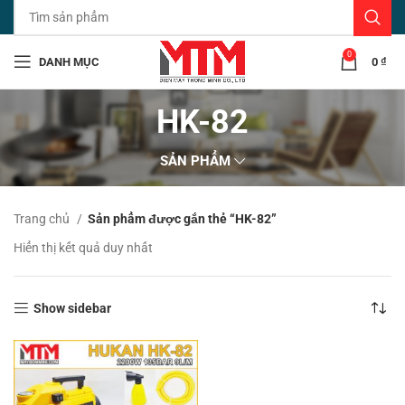
0
DANH MỤC
0
₫
HK-82
SẢN PHẨM
Trang chủ
Sản phẩm được gắn thẻ “HK-82”
Hiển thị kết quả duy nhất
Show sidebar