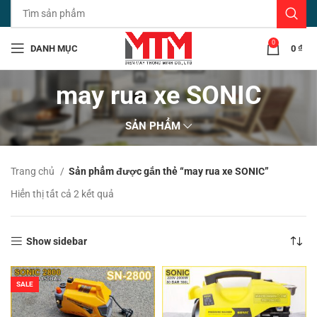
0
DANH MỤC
0
₫
may rua xe SONIC
SẢN PHẨM
Trang chủ
Sản phẩm được gắn thẻ “may rua xe SONIC”
Đã
Hiển thị tất cả 2 kết quả
sắp
xếp
theo
Show sidebar
mới
nhất
SALE