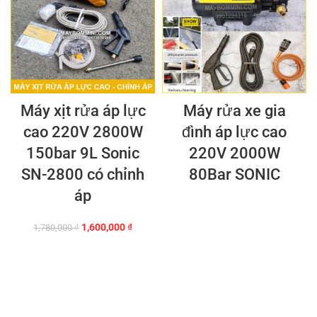
Máy xịt rửa áp lực
Máy rửa xe gia
cao 220V 2800W
đình áp lực cao
150bar 9L Sonic
220V 2000W
SN-2800 có chỉnh
80Bar SONIC
áp
Giá
Giá
1,600,000
₫
1,780,000
₫
gốc
hiện
là:
tại
1,780,000 ₫.
là:
1,600,000 ₫.