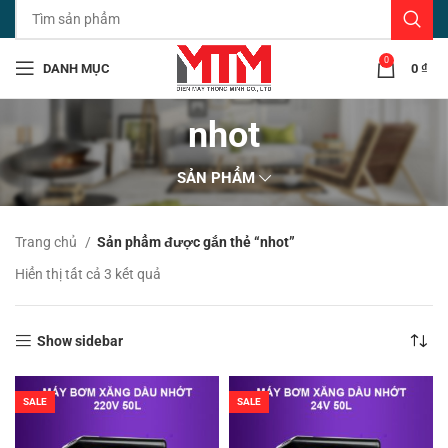
0
DANH MỤC
0
₫
nhot
SẢN PHẨM
Trang chủ
Sản phẩm được gắn thẻ “nhot”
Đã
Hiển thị tất cả 3 kết quả
sắp
xếp
theo
Show sidebar
mới
nhất
SALE
SALE