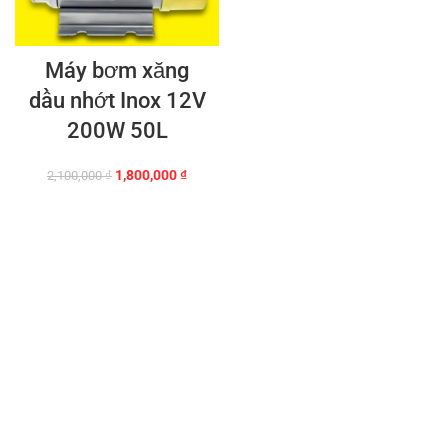
Máy bơm xăng
dầu nhớt Inox 12V
200W 50L
Giá
Giá
1,800,000
₫
2,100,000
₫
gốc
hiện
là:
tại
2,100,000 ₫.
là:
1,800,000 ₫.