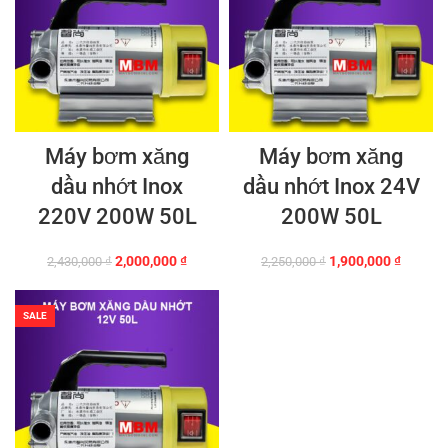
Máy bơm xăng
Máy bơm xăng
dầu nhớt Inox
dầu nhớt Inox 24V
220V 200W 50L
200W 50L
Giá
Giá
Giá
Giá
2,000,000
₫
1,900,000
₫
2,430,000
₫
2,250,000
₫
gốc
hiện
gốc
hiện
là:
tại
là:
tại
2,430,000 ₫.
là:
2,250,000 ₫.
là:
SALE
2,000,000 ₫.
1,900,0