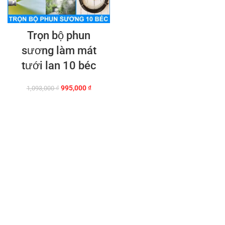
Trọn bộ phun
sương làm mát
tưới lan 10 béc
Giá
Giá
995,000
₫
1,093,000
₫
gốc
hiện
là:
tại
1,093,000 ₫.
là:
995,000 ₫.