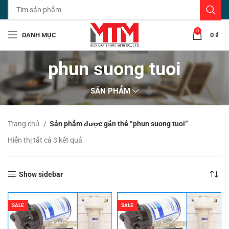
0
DANH MỤC
0
₫
phun suong tuoi
SẢN PHẨM
Trang chủ
Sản phẩm được gắn thẻ “phun suong tuoi”
Đã
Hiển thị tất cả 3 kết quả
sắp
xếp
theo
Show sidebar
mới
nhất
SALE
SALE