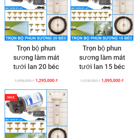
Trọn bộ phun
Trọn bộ phun
sương làm mát
sương làm mát
tưới lan 20 béc
tưới lan 15 béc
Giá
Giá
Giá
Giá
1,295,000
₫
1,095,000
₫
1,398,000
₫
1,218,000
₫
gốc
hiện
gốc
hiện
là:
tại
là:
tại
1,398,000 ₫.
là:
1,218,000 ₫.
là:
SALE
1,295,000 ₫.
1,095,0